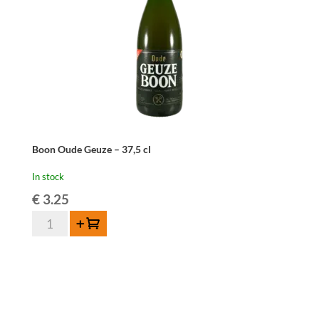
Boon Oude Geuze – 37,5 cl
In stock
€
3.25
Boon
Add to cart
Oude
Geuze
-
37,5
cl
quantity