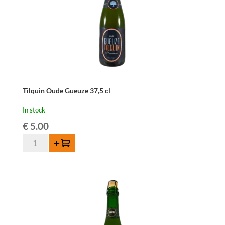
Tilquin Oude Gueuze 37,5 cl
In stock
€
5.00
Tilquin
Add to cart
Oude
Gueuze
37,5
cl
quantity