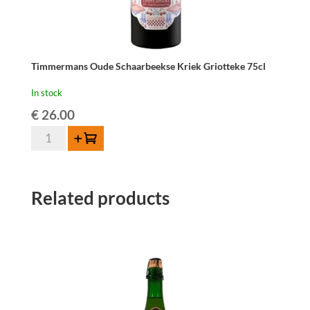
Timmermans Oude Schaarbeekse Kriek Griotteke 75cl
In stock
€
26.00
Timmermans
Add to cart
Oude
Schaarbeekse
Kriek
Related products
Griotteke
75cl
quantity