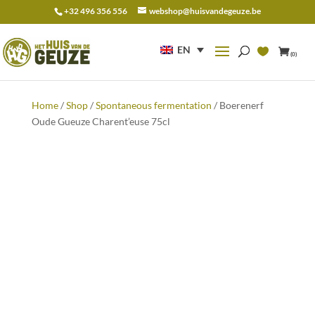
+32 496 356 556
webshop@huisvandegeuze.be
Search
for:
EN
(0)
Home
/
Shop
/
Spontaneous fermentation
/ Boerenerf
Oude Gueuze Charent’euse 75cl