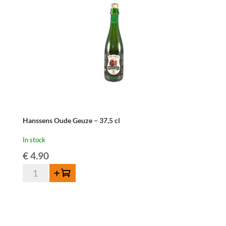
Hanssens Oude Geuze – 37,5 cl
In stock
€
4.90
Hanssens
Add to cart
Oude
Geuze
-
37,5