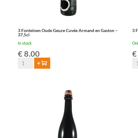
3 Fonteinen Oude Geuze Cuvée Armand en Gaston –
3 
37,5cl
In stock
Onl
€
8.00
€
3
3
Add to cart
Fonteinen
Fo
Oude
Tu
Geuze
37,
Cuvée
qua
Armand
en
Gaston
-
37,5cl