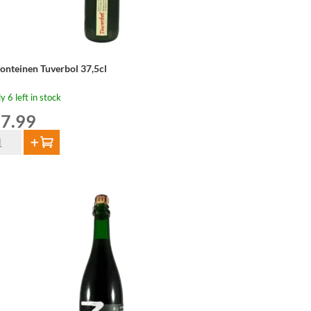
Fonteinen Tuverbol 37,5cl
y 6 left in stock
7.99
Add to cart
nteinen
verbol
5cl
ntity