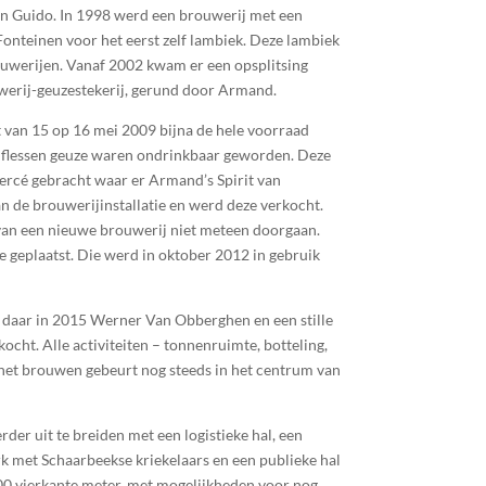
en Guido. In 1998 werd een brouwerij met een
Fonteinen voor het eerst zelf lambiek. Deze lambiek
werijen. Vanaf 2002 kwam er een opsplitsing
uwerij-geuzestekerij, gerund door Armand.
t van 15 op 16 mei 2009 bijna de hele voorraad
0 flessen geuze waren ondrinkbaar geworden. Deze
iercé gebracht waar er Armand’s Spirit van
an de brouwerijinstallatie en werd deze verkocht.
van een nieuwe brouwerij niet meteen doorgaan.
 geplaatst. Die werd in oktober 2012 in gebruik
daar in 2015 Werner Van Obberghen en een stille
cht. Alle activiteiten – tonnenruimte, botteling,
 het brouwen gebeurt nog steeds in het centrum van
rder uit te breiden met een logistieke hal, een
 met Schaarbeekse kriekelaars en een publieke hal
0 vierkante meter, met mogelijkheden voor nog