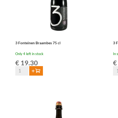
3 Fonteinen Braambes 75 cl
3 
Only 4 left in stock
In 
€
19.30
€
3
3
Add to cart
Fonteinen
Fo
Braambes
Do
75
Kr
cl
75
quantity
qua