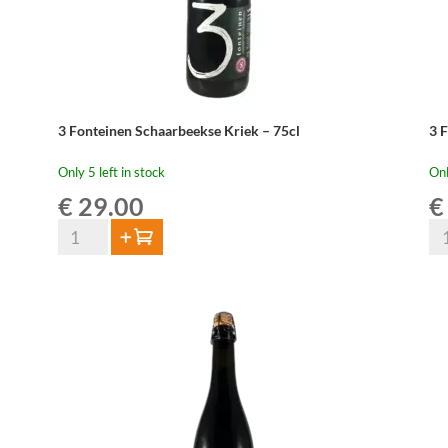
quantity
3 Fonteinen Schaarbeekse Kriek – 75cl
3 
Only 5 left in stock
Onl
€
29.00
€
3
3
Add to cart
Fonteinen
Fo
Schaarbeekse
Dr
Kriek
Do
-
75
75cl
qua
quantity