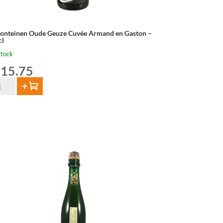
Fonteinen Oude Geuze Cuvée Armand en Gaston –
cl
stock
15.75
Add to cart
nteinen
de
uze
vée
mand
ston
cl
ntity