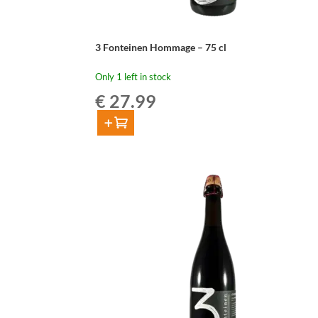
3 Fonteinen Hommage – 75 cl
Only 1 left in stock
€
27.99
Add to cart
3
Fonteinen
Hommage
-
75
cl
quantity