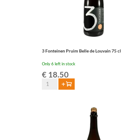
3 Fonteinen Pruim Belle de Louvain 75 cl
Only 6 left in stock
€
18.50
3
Add to cart
Fonteinen
Pruim
Belle
de
Louvain
75
cl