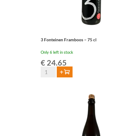
3 Fonteinen Framboos – 75 cl
Only 6 left in stock
€
24.65
3
Add to cart
Fonteinen
Framboos
-
75
cl
quantity