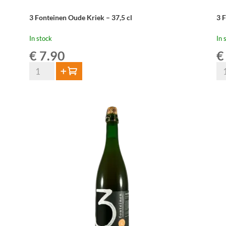
3 Fonteinen Oude Kriek – 37,5 cl
3 
In stock
In 
€
7.90
€
3
3
Add to cart
Fonteinen
Fo
Oude
Ou
Kriek
Ge
-
-
37,5
75
cl
cl
quantity
qua