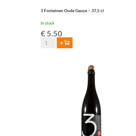
3 Fonteinen Oude Geuze – 37,5 cl
In stock
€
5.50
3
Add to cart
Fonteinen
Oude
Geuze
-
37,5
cl
quantity