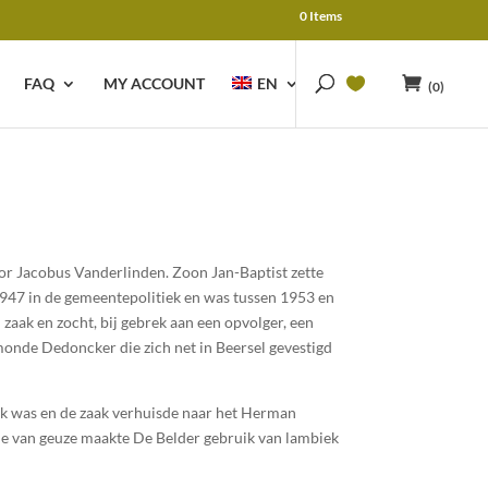
0 Items
FAQ
MY ACCOUNT
EN
(0)
or Jacobus Vanderlinden. Zoon Jan-Baptist zette
1947 in de gemeentepolitiek en was tussen 1953 en
 zaak en zocht, bij gebrek aan een opvolger, een
onde Dedoncker die zich net in Beersel gevestigd
ijk was en de zaak verhuisde naar het Herman
tie van geuze maakte De Belder gebruik van lambiek