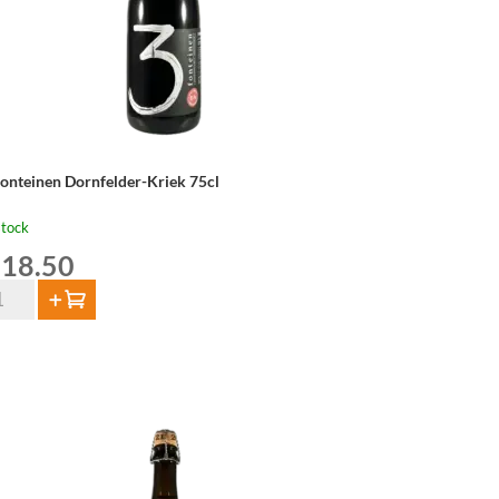
Fonteinen Dornfelder-Kriek 75cl
stock
18.50
Add to cart
nteinen
rnfelder-
iek
cl
ntity