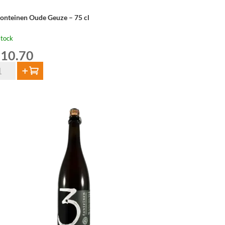
Fonteinen Oude Geuze – 75 cl
stock
10.70
Add to cart
nteinen
de
uze
ntity