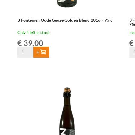
3 Fonteinen Oude Geuze Golden Blend 2016 – 75 cl
3 
75
Only 4 left in stock
In 
€
39.00
€
3
3
Add to cart
Fonteinen
Fo
Oude
Ou
Geuze
Ge
Golden
Cu
Blend
Ar
2016
en
-
Ga
75
-
cl
75
quantity
qua