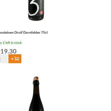
Fonteinen Druif Dornfelder 75cl
y 2 left in stock
19.30
Add to cart
nteinen
uif
rnfelder
cl
ntity