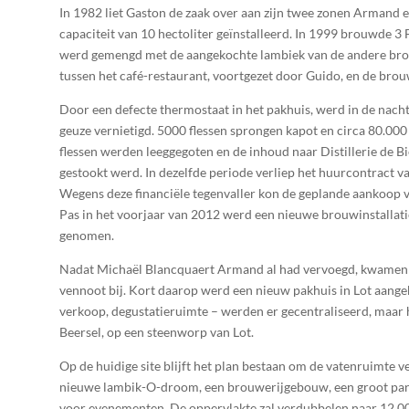
In 1982 liet Gaston de zaak over aan zijn twee zonen Armand 
capaciteit van 10 hectoliter geïnstalleerd. In 1999 brouwde 3 
werd gemengd met de aangekochte lambiek van de andere brou
tussen het café-restaurant, voortgezet door Guido, en de bro
Door een defecte thermostaat in het pakhuis, werd in de nach
geuze vernietigd. 5000 flessen sprongen kapot en circa 80.00
flessen werden leeggegoten en de inhoud naar Distillerie de B
gestookt werd. In dezelfde periode verliep het huurcontract v
Wegens deze financiële tegenvaller kon de geplande aankoop 
Pas in het voorjaar van 2012 werd een nieuwe brouwinstallatie
genomen.
Nadat Michaël Blancquaert Armand al had vervoegd, kwamen 
vennoot bij. Kort daarop werd een nieuw pakhuis in Lot aangeko
verkoop, degustatieruimte – werden er gecentraliseerd, maar
Beersel, op een steenworp van Lot.
Op de huidige site blijft het plan bestaan om de vatenruimte ve
nieuwe lambik-O-droom, een brouwerijgebouw, een groot park
voor evenementen. De oppervlakte zal verdubbelen naar 12.00