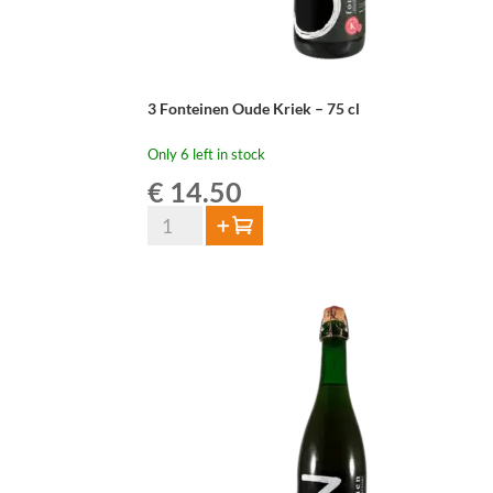
3 Fonteinen Oude Kriek – 75 cl
Only 6 left in stock
€
14.50
3
Add to cart
Fonteinen
Oude
Kriek
-
75
cl
quantity