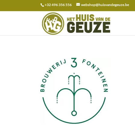
+32 496 356 556
webshop@huisvandegeuze.be
Search
for: