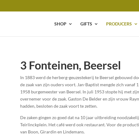
SHOP
GIFTS
PRODUCERS
3 Fonteinen, Beersel
In 1883 werd de herberg-geuzestekerij te Beersel gebouwd do
de zaak van zijn ouders voort. Jan-Baptist mengde zich vanaf 
1958 burgemeester van Beersel. In juli 1953 stopte hij met zijn
overnemer voor de zaak. Gaston De Belder en zijn vrouw Raym
hadden, besloten de zaak voort te zetten.
De zaken gingen zo goed dat na 10 jaar uitbreiding noodzakel
Teirlinckplein. Het café werd ook restaurant. Voor de produc
van Boon, Girardin en Lindemans.