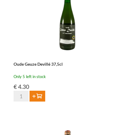
quantity
Oude Geuze Devillé 37,5cl
Only 5 left in stock
€
4.30
Oude
Add to cart
Geuze
Devillé
37,5cl
quantity