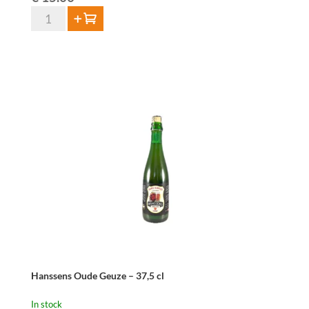
HORAL
Add to cart
Oude
Geuze
Megablend
2022
–
75
cl
quantity
Hanssens Oude Geuze – 37,5 cl
In stock