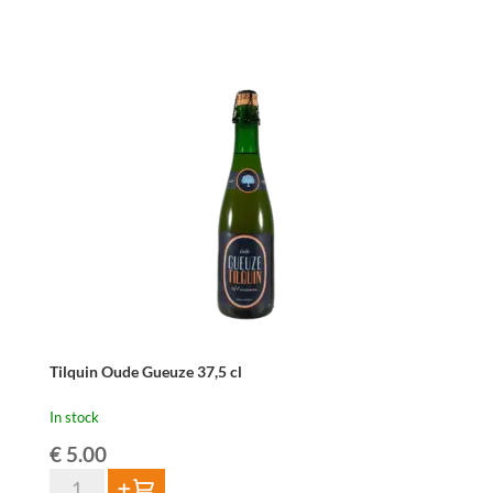
Oude
Geuze
-
37,5
cl
quantity
Tilquin Oude Gueuze 37,5 cl
In stock
€
5.00
Tilquin
Add to cart