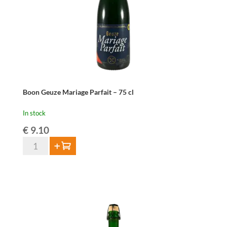
Boon Geuze Mariage Parfait – 75 cl
In stock
€
9.10
Boon
Add to cart
Geuze
Mariage
Parfait
-
75
cl