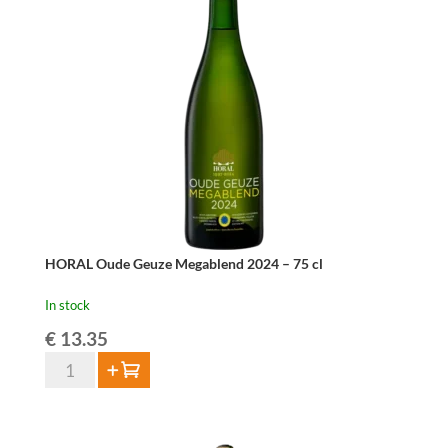
cl
quantity
HORAL Oude Geuze Megablend 2024 – 75 cl
In stock
€
13.35
HORAL
Add to cart
Oude
Geuze
Megablend