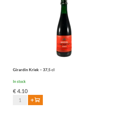
Girardin Kriek – 37,5 cl
In stock
€
4.10
Girardin
Add to cart
Kriek
-
37,5
cl