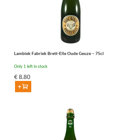
Lambiek Fabriek Brett-Elle Oude Geuze – 75cl
Only 1 left in stock
€
8.80
Add to cart
Lambiek
Fabriek
Brett-
Elle
Oude
Geuze