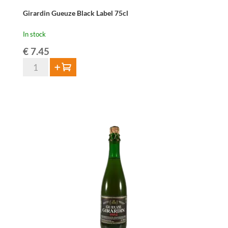
Girardin Gueuze Black Label 75cl
In stock
€
7.45
Girardin
Add to cart
Gueuze
Black
Label
75cl
quantity