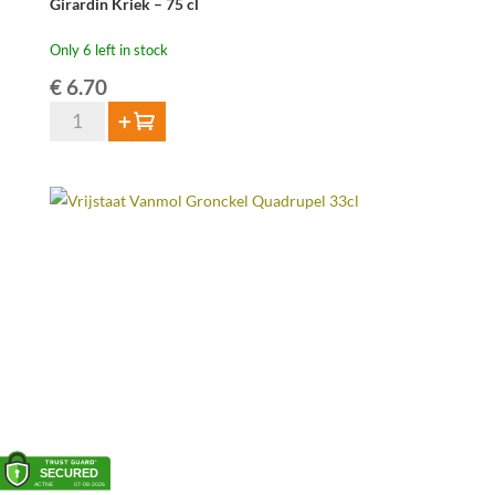
Girardin Kriek – 75 cl
Only 6 left in stock
€
6.70
Girardin
Add to cart
Kriek
-
75
cl
quantity