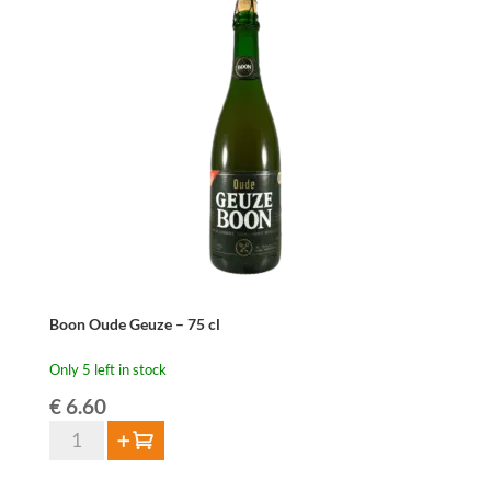
2024
–
75
cl
quantity
Boon Oude Geuze – 75 cl
Only 5 left in stock
€
6.60
Boon
Add to cart
Oude
Geuze