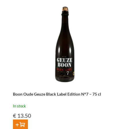
-
75
cl
quantity
Boon Oude Geuze Black Label Edition N°7 – 75 cl
In stock
€
13.50
ADD TO CART