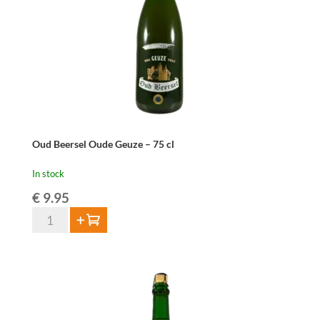
-
75cl
quantity
Oud Beersel Oude Geuze – 75 cl
In stock
€
9.95
Oud
Add to cart
Beersel
Oude
Geuze
-
75