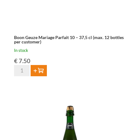
Boon Geuze Mariage Parfait 10 – 37,5 cl (max. 12 bottles
per customer)
In stock
€
7.50
Boon
Add to cart
Geuze
Mariage
Parfait
10
–
37,5
cl
(max.