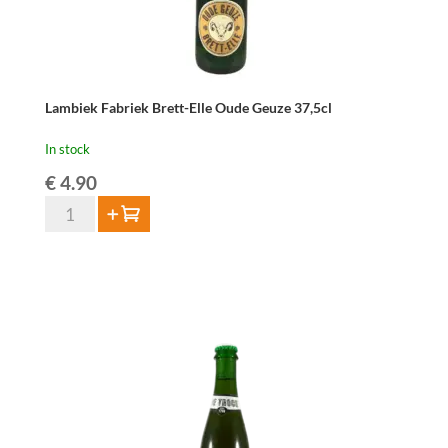
Lambiek Fabriek Brett-Elle Oude Geuze 37,5cl
In stock
€
4.90
Lambiek
Add to cart
Fabriek
Brett-
Elle
Oude
Geuze
37,5cl
quantity