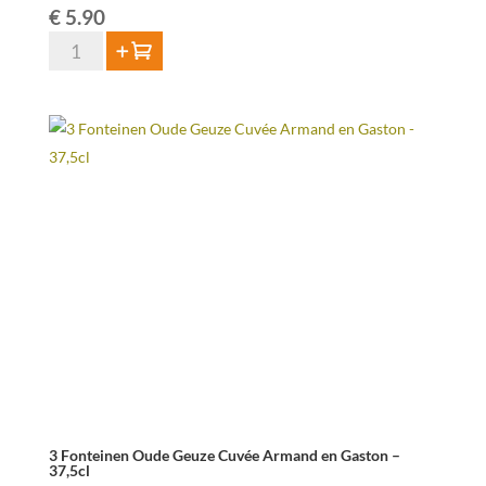
€
5.90
Lindemans
Add to cart
Oude
Gueuze
Cuvée
René
75cl
quantity
3 Fonteinen Oude Geuze Cuvée Armand en Gaston –
37,5cl