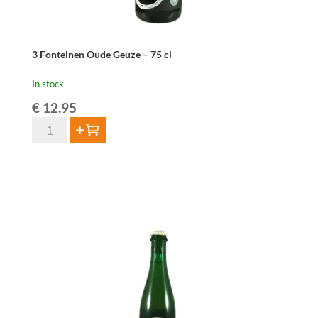
3 Fonteinen Oude Geuze – 75 cl
In stock
€
12.95
3
Add to cart
Fonteinen
Oude
Geuze
-
75
cl
quantity