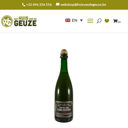
+32 496 356 556
webshop@huisvandegeuze.be
Search
for:
EN
(0)