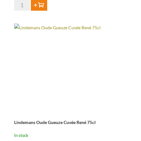
De
Add to cart
Cam
Geuze
-
75
cl
quantity
Lindemans Oude Gueuze Cuvée René 75cl
In stock