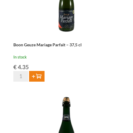
12
bottles
per
customer)
quantity
Boon Geuze Mariage Parfait – 37,5 cl
In stock
€
4.35
Boon
Add to cart
Geuze
Mariage
Parfait
-
37,5
cl
quantity