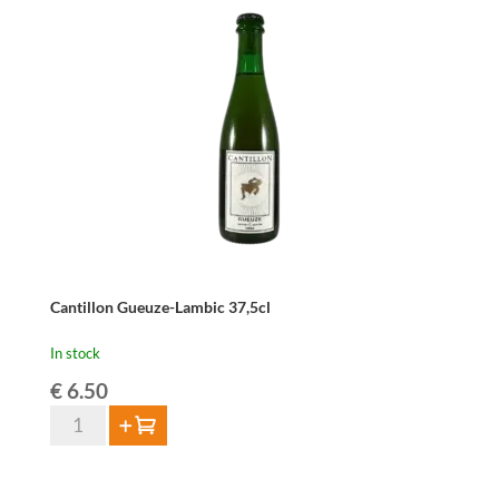
quantity
Cantillon Gueuze-Lambic 37,5cl
In stock
€
6.50
Cantillon
Add to cart
Gueuze-
Lambic