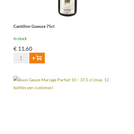
Cantillon Gueuze 75cl
In stock
€
11.60
Cantillon
Add to cart
Gueuze
75cl
quantity