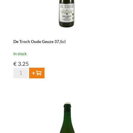
De Troch Oude Geuze 37,5cl
In stock
€
3.25
De
Add to cart
Troch
Oude
Geuze
37,5cl
quantity