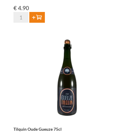
€
4.90
Hanssens
Add to cart
Oude
Geuze
-
37,5
cl
quantity
Tilquin Oude Gueuze 75cl