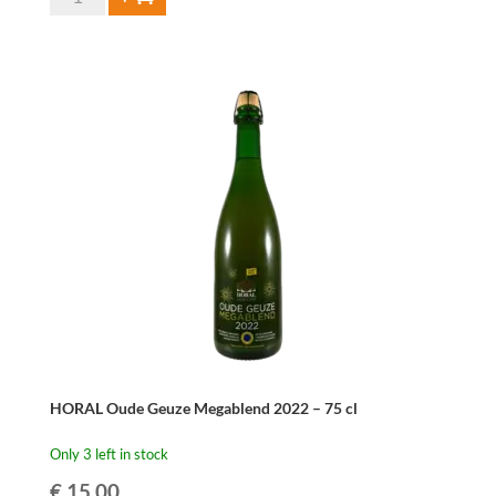
Oude
Gueuze
37,5
cl
quantity
HORAL Oude Geuze Megablend 2022 – 75 cl
Only 3 left in stock
€
15.00