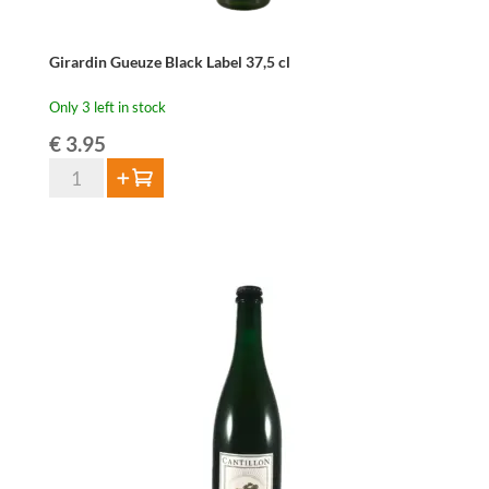
Girardin Gueuze Black Label 37,5 cl
Only 3 left in stock
€
3.95
Girardin
Add to cart
Gueuze
Black
Label
37,5
cl
quantity