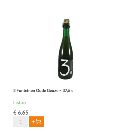
37,5cl
quantity
3 Fonteinen Oude Geuze – 37,5 cl
In stock
€
6.65
3
Add to cart
Fonteinen