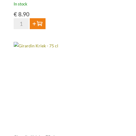
In stock
€
8.90
3
Add to cart
Fonteinen
Oude
Geuze
Cuvée
Armand
en
Gaston
-
37,5cl
quantity