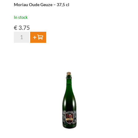
Moriau Oude Geuze – 37,5 cl
In stock
€
3.75
Moriau
Add to cart
Oude
Geuze
-
37,5
cl
quantity