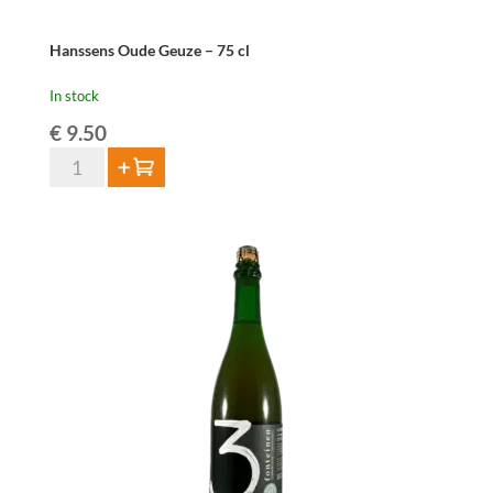
Hanssens Oude Geuze – 75 cl
In stock
€
9.50
Hanssens
Add to cart
Oude
Geuze
-
75
cl
quantity