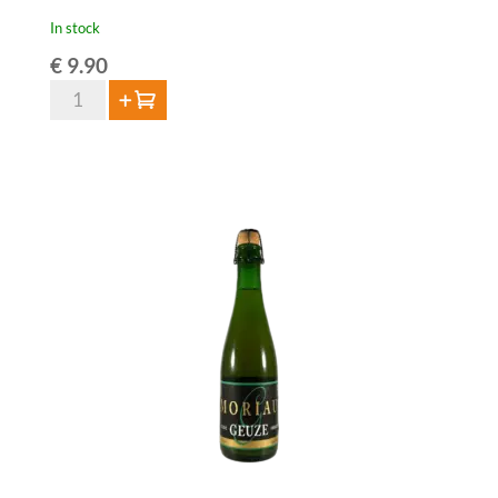
In stock
€
9.90
Tilquin
Add to cart
Oude
Gueuze
75cl
quantity