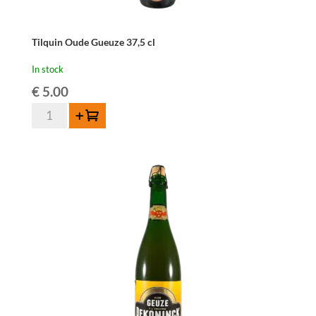
Tilquin Oude Gueuze 37,5 cl
In stock
€
5.00
Tilquin
Add to cart
Oude
Gueuze
37,5
cl
quantity