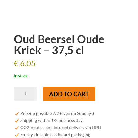
Oud Beersel Oude
Kriek – 37,5 cl
€
6.05
In stock
Oud
ADD TO CART
Beersel
Oude
Kriek
Pick-up possible 7/7 (even on Sundays)
-
Shipping within 1-2 business days
37,5
CO2-neutral and insured delivery via DPD
cl
Sturdy, durable cardboard packaging