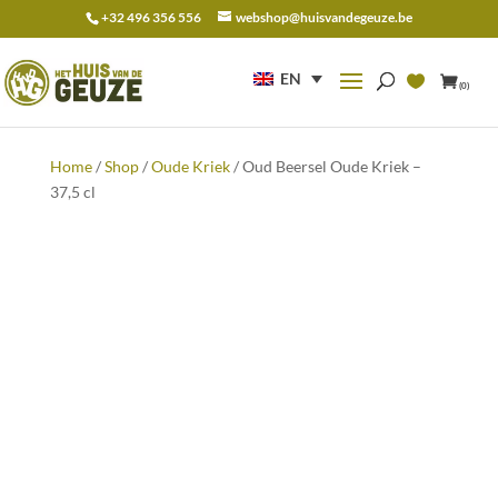
+32 496 356 556
webshop@huisvandegeuze.be
Search
for:
EN
(0)
Home
/
Shop
/
Oude Kriek
/ Oud Beersel Oude Kriek –
37,5 cl