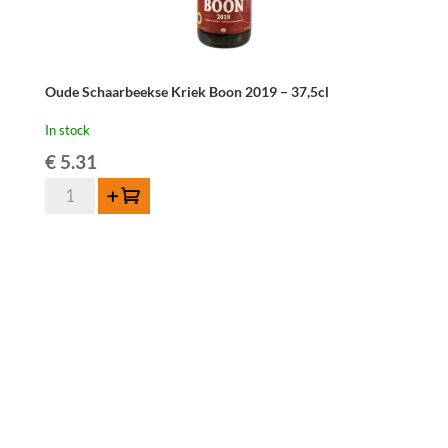
Oude Schaarbeekse Kriek Boon 2019 – 37,5cl
In stock
€
5.31
Oude
Add to cart
Schaarbeekse
Kriek
Boon
2019
-
37,5cl
quantity