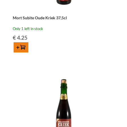
Mort Subite Oude Kriek 37,5cl
Only 1 left in stock
€
4.25
Add to cart
Mort
Subite
Oude
Kriek
37,5cl
quantity