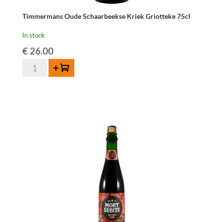
Timmermans Oude Schaarbeekse Kriek Griotteke 75cl
In stock
€
26.00
Timmermans
Add to cart
Oude
Schaarbeekse
Kriek
Griotteke
75cl
quantity