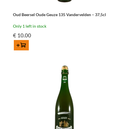
Oud Beersel Oude Geuze 135 Vandervelden – 37,5cl
Only 1 left in stock
€
10.00
Add to cart
Oud
Beersel
Oude
Geuze
135
Vandervelden
-
37,5cl
quantity