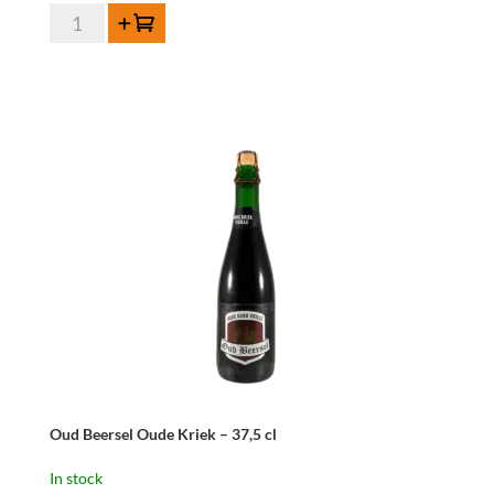
Oud
Add to cart
Beersel
Oude
Geuze
Vandervelden
142
-
75
cl
quantity
Oud Beersel Oude Kriek – 37,5 cl
In stock