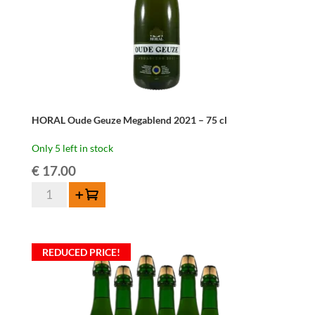
HORAL Oude Geuze Megablend 2021 – 75 cl
Only 5 left in stock
€
17.00
HORAL
Add to cart
Oude
Geuze
Megablend
REDUCED PRICE!
2021
-
75
cl