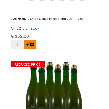
12x HORAL Oude Geuze Megablend 2024 – 75cl
Only 2 left in stock
€
152.00
12x
Add to cart
HORAL
Oude
Geuze
REDUCED PRICE!
Megablend
2024
-
75cl
quantity