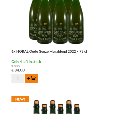
quantity
6x HORAL Oude Geuze Megablend 2022 – 75 cl
Only 4 left in stock
€
90.00
Original
Current
€
84.00
6x
price
price
Add to cart
HORAL
was:
is:
Oude
€ 90.00.
€ 84.00.
Geuze
NEW!
Megablend
2022
–