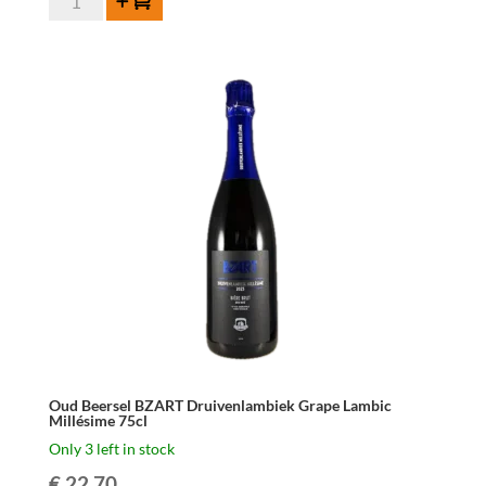
Add to cart
Beersel
BZART
Ciderlambiek
Millésime
75cl
quantity
Oud Beersel BZART Druivenlambiek Grape Lambic
Millésime 75cl
Only 3 left in stock
€
22.70