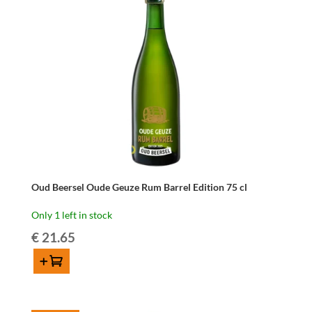
Barrel
Edition
75
cl
quantity
Oud Beersel Oude Geuze Rum Barrel Edition 75 cl
Only 1 left in stock
€
21.65
Add to cart
Oud
Beersel