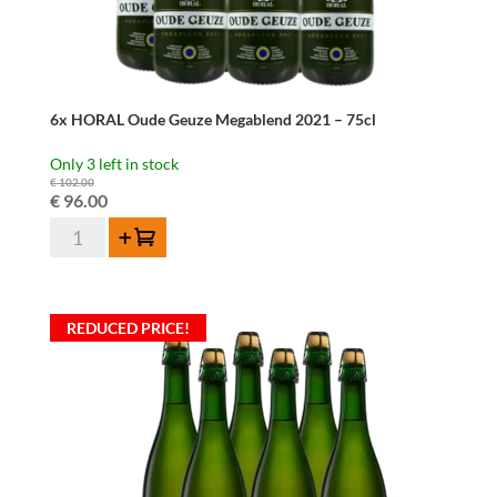
6x HORAL Oude Geuze Megablend 2021 – 75cl
Only 3 left in stock
€
102.00
Original
Current
€
96.00
6x
price
price
Add to cart
HORAL
was:
is:
Oude
€ 102.00.
€ 96.00.
Geuze
REDUCED PRICE!
Megablend
2021
-
75cl
quantity