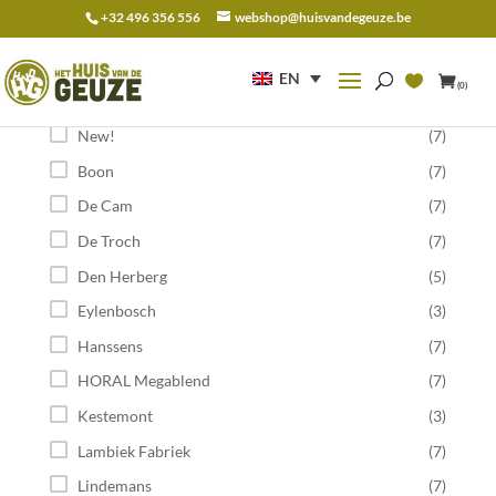
+32 496 356 556
webshop@huisvandegeuze.be
Search
for:
EN
(0)
Category
New!
(7)
Boon
(7)
De Cam
(7)
De Troch
(7)
Den Herberg
(5)
Eylenbosch
(3)
Hanssens
(7)
HORAL Megablend
(7)
Kestemont
(3)
Lambiek Fabriek
(7)
Lindemans
(7)