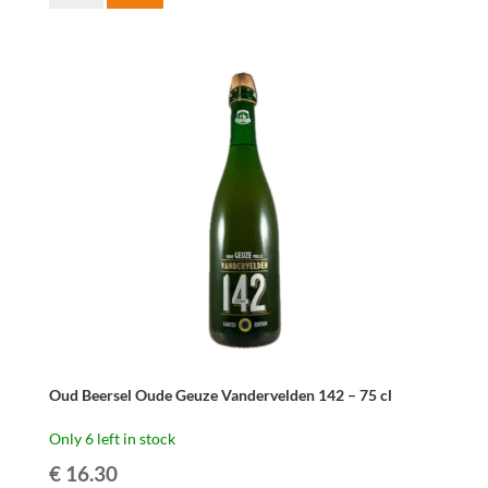
Beersel
Oude
Geuze
Vandervelden
140
-
37,5
cl
quantity
Oud Beersel Oude Geuze Vandervelden 142 – 75 cl
Only 6 left in stock
€
16.30