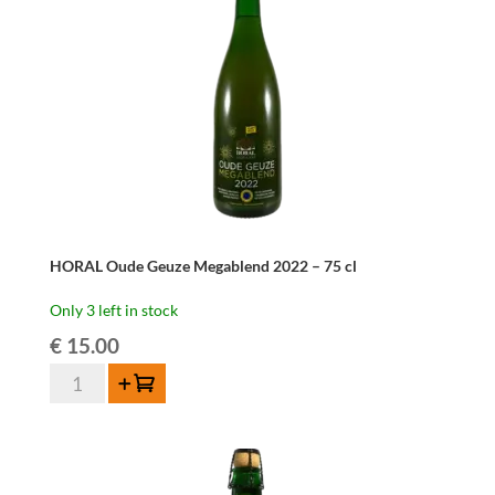
75
cl
quantity
HORAL Oude Geuze Megablend 2022 – 75 cl
Only 3 left in stock
€
15.00
HORAL
Add to cart
Oude
Geuze
Megablend
2022