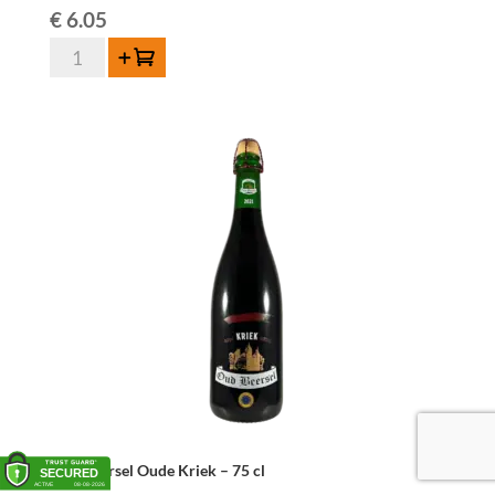
€
6.05
Oud
Add to cart
Beersel
Oude
Kriek
-
37,5
cl
quantity
Oud Beersel Oude Kriek – 75 cl