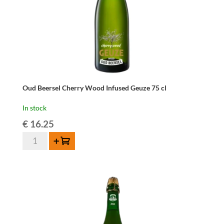
-
37,5
cl
quantity
Oud Beersel Cherry Wood Infused Geuze 75 cl
In stock
€
16.25
Oud
Add to cart
Beersel
Cherry
Wood
Infused
Geuze
75
cl