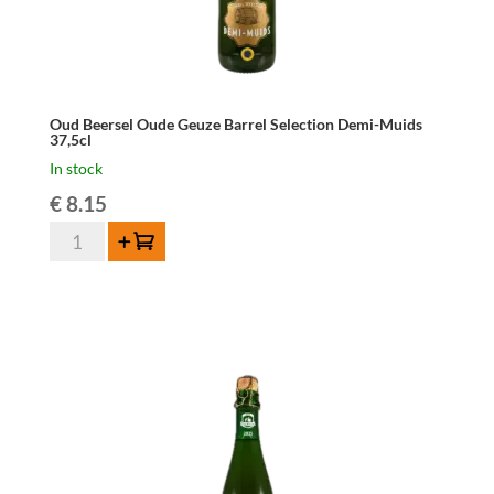
Oud Beersel Oude Geuze Barrel Selection Demi-Muids
37,5cl
In stock
€
8.15
Oud
Add to cart
Beersel
Oude
Geuze
Barrel
Selection
Demi-
Muids
37,5cl
quantity