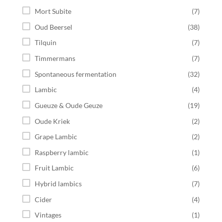
Mort Subite
(7)
Oud Beersel
(38)
Tilquin
(7)
Timmermans
(7)
Spontaneous fermentation
(32)
Lambic
(4)
Gueuze & Oude Geuze
(19)
Oude Kriek
(2)
Grape Lambic
(2)
Raspberry lambic
(1)
Fruit Lambic
(6)
Hybrid lambics
(7)
Cider
(4)
Vintages
(1)