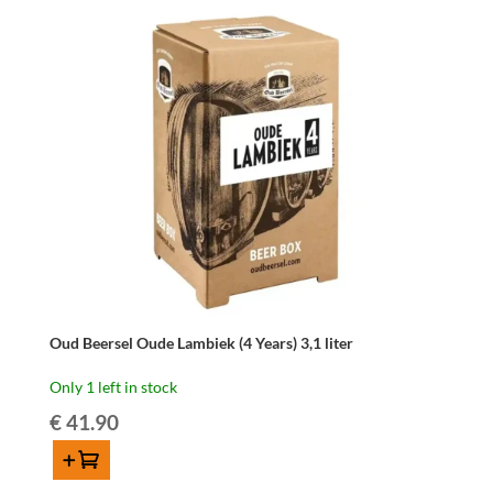
Megablend
2026
–
75
cl
quantity
Oud Beersel Oude Lambiek (4 Years) 3,1 liter
Only 1 left in stock
€
41.90
Add to cart
Oud