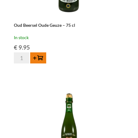
Oud Beersel Oude Geuze – 75 cl
In stock
€
9.95
Oud
Add to cart
Beersel
Oude
Geuze
-
75
cl
quantity