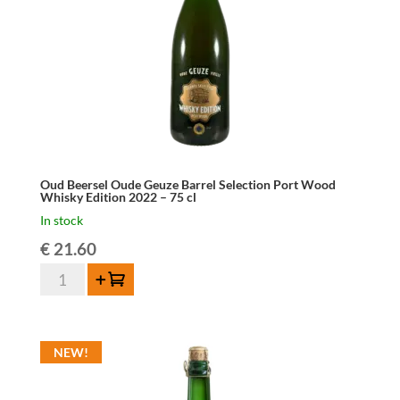
quantity
Oud Beersel Oude Geuze Barrel Selection Port Wood
Whisky Edition 2022 – 75 cl
In stock
€
21.60
Oud
Add to cart
Beersel
Oude
Geuze
NEW!
Barrel
Selection
Port