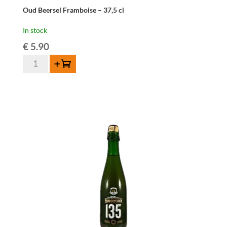
Oud Beersel Framboise – 37,5 cl
In stock
€
5.90
Oud
Add to cart
Beersel
Framboise
-
37,5
cl
quantity