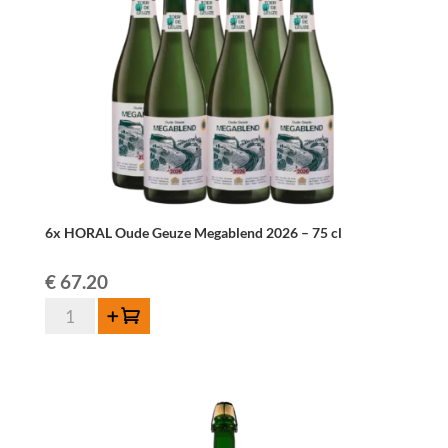
75
cl
quantity
6x HORAL Oude Geuze Megablend 2026 – 75 cl
€
67.20
6x
Add to cart
HORAL
Oude
Geuze
Megablend
2026
–