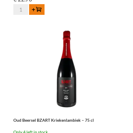
Oud
Add to cart
Beersel
BZART
Druivenlambiek
Grape
Lambic
Millésime
75cl
quantity
Oud Beersel BZART Kriekenlambiek – 75 cl
Only 4 left in stock