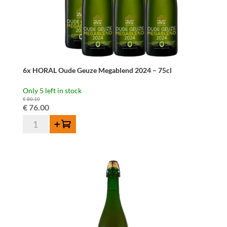
6x HORAL Oude Geuze Megablend 2024 – 75cl
Only 5 left in stock
€
80.10
Original
Current
€
76.00
6x
price
price
Add to cart
HORAL
was:
is:
Oude
€ 80.10.
€ 76.00.
Geuze
Megablend
2024
-
75cl
quantity