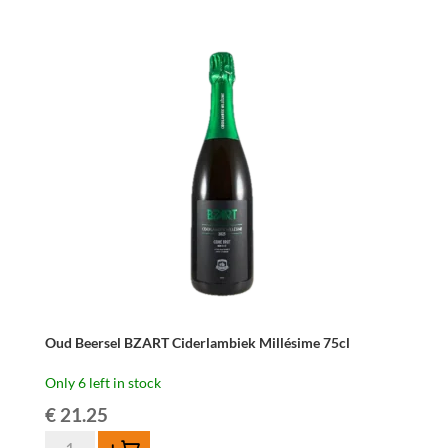
Beersel
Oude
Lambiek
(4
Years)
3,1
liter
quantity
Oud Beersel BZART Ciderlambiek Millésime 75cl
Only 6 left in stock
€
21.25
Oud