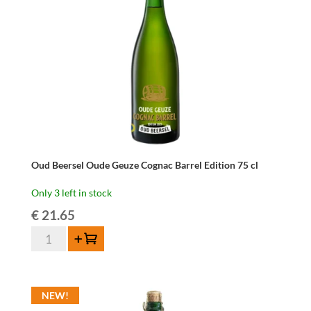
Wood
Whisky
Edition
2022
-
75
cl
quantity
Oud Beersel Oude Geuze Cognac Barrel Edition 75 cl
Only 3 left in stock
€
21.65
Oud
Add to cart
Beersel
Oude
Geuze
NEW!
Cognac