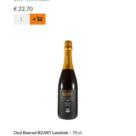
€
22.70
Oud
Add to cart
Beersel
BZART
Kriekenlambiek
-
75
cl
quantity
Oud Beersel BZART Lambiek – 75 cl