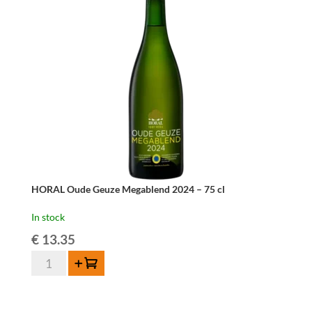
–
75
cl
quantity
HORAL Oude Geuze Megablend 2024 – 75 cl
In stock
€
13.35
HORAL
Add to cart
Oude
Geuze
Megablend