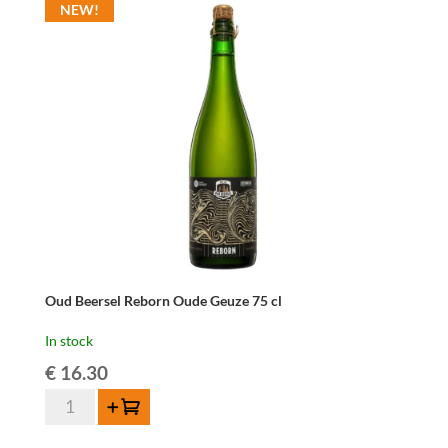
Oude
NEW!
Geuze
Rum
Barrel
Edition
75
cl
quantity
Oud Beersel Reborn Oude Geuze 75 cl
In stock
€
16.30
Oud
Add to cart
Beersel
Reborn