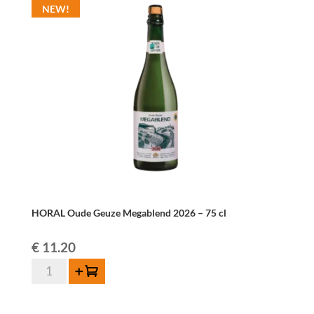
NEW!
2024
–
75
cl
quantity
HORAL Oude Geuze Megablend 2026 – 75 cl
€
11.20
HORAL
Add to cart
Oude
Geuze