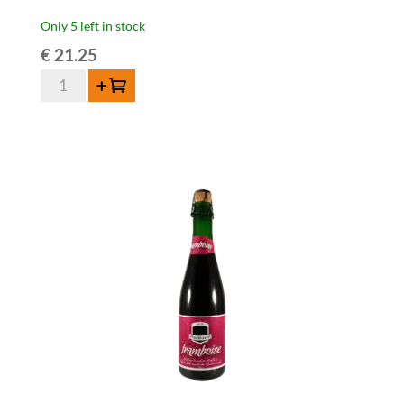
Only 5 left in stock
€
21.25
Oud
Add to cart
Beersel
BZART
Lambiek
-
75
cl
quantity