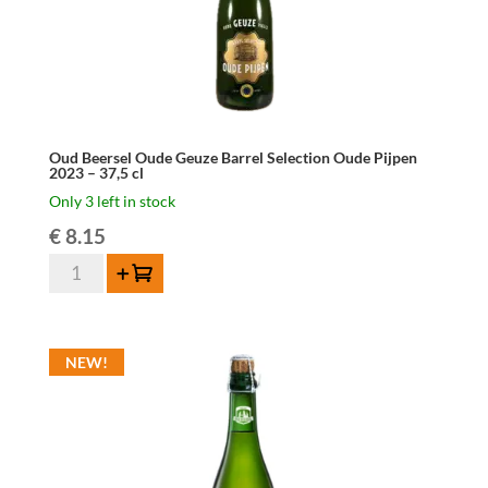
Oud Beersel Oude Geuze Barrel Selection Oude Pijpen
2023 – 37,5 cl
Only 3 left in stock
€
8.15
Oud
Add to cart
Beersel
Oude
Geuze
NEW!
Barrel
Selection
Oude
Pijpen
2023