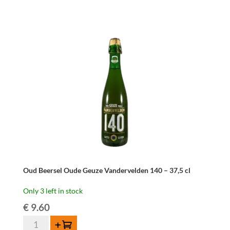
Oude
Geuze
75
cl
quantity
Oud Beersel Oude Geuze Vandervelden 140 – 37,5 cl
Only 3 left in stock
€
9.60
Oud
Add to cart