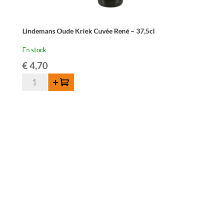
Lindemans Oude Kriek Cuvée René – 37,5cl
En stock
€
4,70
quantité
Ajouter au panier
de
Lindemans
Oude
Kriek
Cuvée
René
-
37,5cl