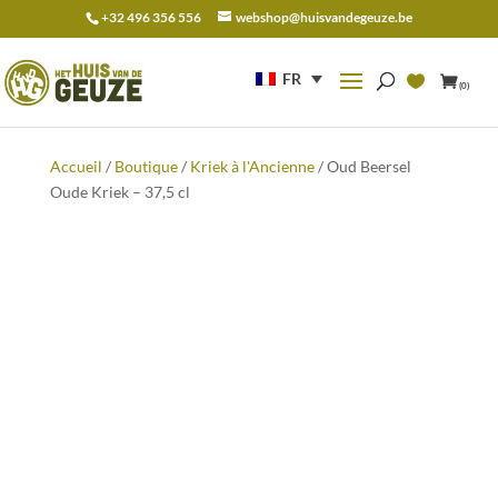
+32 496 356 556
webshop@huisvandegeuze.be
Recherche
pour :
FR
(0)
Accueil
/
Boutique
/
Kriek à l'Ancienne
/ Oud Beersel
Oude Kriek – 37,5 cl