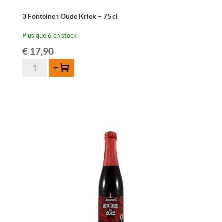
3 Fonteinen Oude Kriek – 75 cl
Plus que 6 en stock
€
17,90
quantité
Ajouter au panier
de
3
Fonteinen
Oude
Kriek
-
75
cl