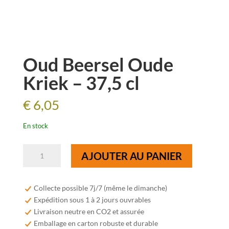
Oud Beersel Oude
Kriek – 37,5 cl
€
6,05
En stock
quantité
AJOUTER AU PANIER
de
Oud
Beersel
Collecte possible 7j/7 (même le dimanche)
Oude
Expédition sous 1 à 2 jours ouvrables
Kriek
Livraison neutre en CO2 et assurée
-
Emballage en carton robuste et durable