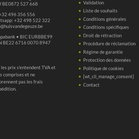
Validation
 BE0872 527 668
Liste de souhaits
 +32 496 356 556
Conditions générales
tsapp: +32 498 522 322
p@huisvandegeuze.be
Conditions spécifiques
Droit de rétraction
opabank • BIC EURBBE99
N BE22 6716 0070 8947
Procédure de réclamation
Régime de garantie
Protection des données
 les prix s'entendent TVA et
Politique de cookies
s comprises et ne
[wt_cli_manage_consent]
rennent pas les frais
Contact
pédition.