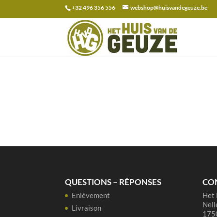
+32 496 356 556
webshop@huisvandegeuze.be
Recherche
pour :
QUESTIONS – RÉPONSES
CO
Enlèvement
Het 
Nell
Livraison
1750