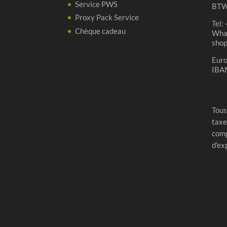
Service PWS
BTW
Proxy Pack Service
Tel:
Chèque cadeau
Wha
sho
Eur
IBA
Tous
taxe
comp
d'ex