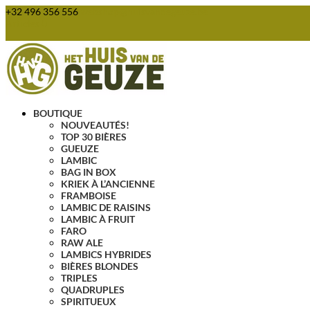
+32 496 356 556
webshop@huisvandegeuze.be
Articles 0
BOUTIQUE
NOUVEAUTÉS!
TOP 30 BIÈRES
GUEUZE
LAMBIC
BAG IN BOX
KRIEK À L’ANCIENNE
FRAMBOISE
LAMBIC DE RAISINS
LAMBIC À FRUIT
FARO
RAW ALE
LAMBICS HYBRIDES
BIÈRES BLONDES
TRIPLES
QUADRUPLES
SPIRITUEUX