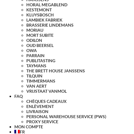
HORAL MEGABLEND
KESTEMONT
KLUYSBOSCH
LAMBIEK FABRIEK
BRASSERIE LINDEMANS
MORIAU
MORT SUBITE
ODILON
OUD BEERSEL
OWA
PARRAIN
PUBLITASTING
TAYMANS
THE BRETT HOUSE JANSSENS
TILQUIN
TIMMERMANS
VAN AERT
VRIJSTAAT VANMOL
FAQ
CHÈQUES CADEAUX
ENLÈVEMENT
LIVRAISON
PERSONAL WAREHOUSE SERVICE (PWS)
PROXY SERVICE
MON COMPTE
FR