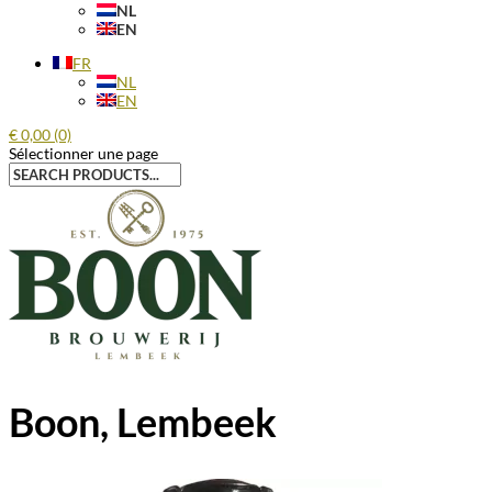
NL
EN
FR
NL
EN
€
0,00
(0)
Sélectionner une page
Recherche
pour :
Boon, Lembeek