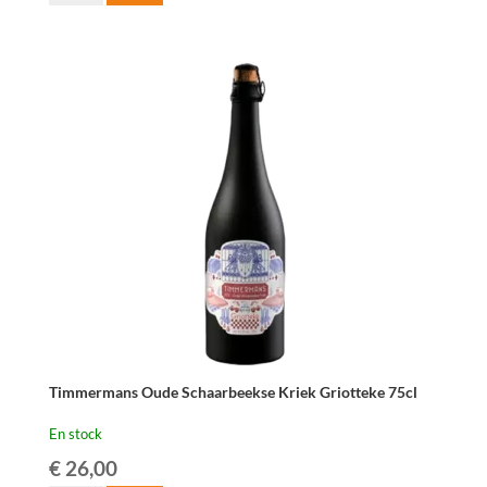
de
Boon
Oude
Schaarbeekse
Kriek
2019
-
37,5cl
Timmermans Oude Schaarbeekse Kriek Griotteke 75cl
En stock
€
26,00