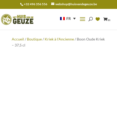
+32 496 356 556
webshop@huisvandegeuze.be
Recherche
pour :
FR
(0)
Accueil
/
Boutique
/
Kriek à l'Ancienne
/ Boon Oude Kriek
– 37,5 cl