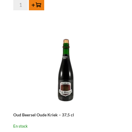
quantité
Ajouter au panier
de
Timmermans
Oude
Schaarbeekse
Kriek
Griotteke
75cl
Oud Beersel Oude Kriek – 37,5 cl
En stock