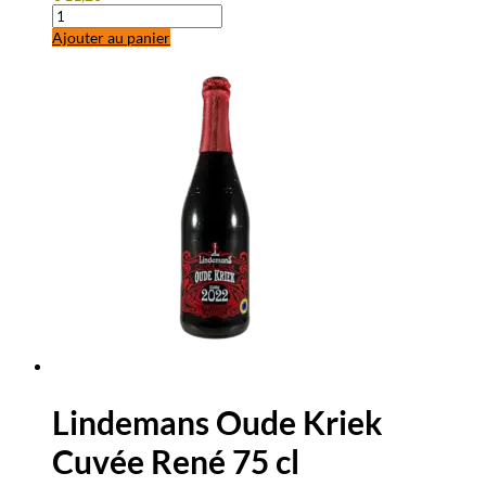
quantité
de
Ajouter au panier
HORAL
Oude
Geuze
Megablend
2026
–
75
cl
Lindemans Oude Kriek
Cuvée René 75 cl