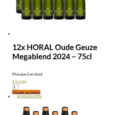
12x HORAL Oude Geuze
Megablend 2024 – 75cl
Plus que 2 en stock
€
152,00
quantité
de
Ajouter au panier
12x
NOUVEAUTÉS!
HORAL
Oude
Geuze
Megablend