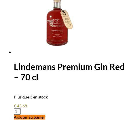
Lindemans Premium Gin Red
– 70 cl
Plus que 3 en stock
€
43,68
quantité
de
Ajouter au panier
Lindemans
Premium