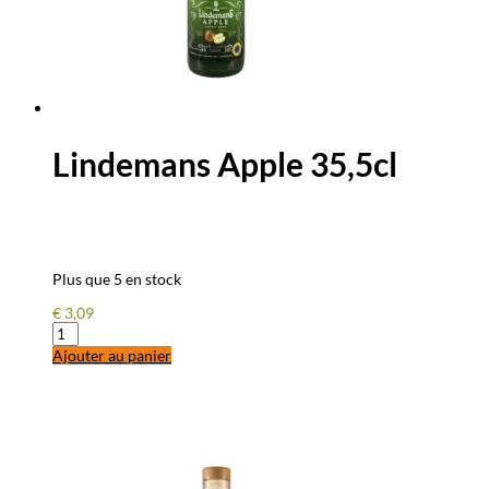
Lindemans Apple 35,5cl
Plus que 5 en stock
€
3,09
quantité
de
Ajouter au panier
Lindemans
Apple
35,5cl