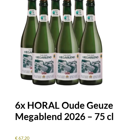
2024
-
75cl
6x HORAL Oude Geuze
Megablend 2026 – 75 cl
€
67,20