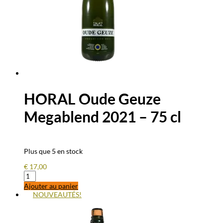
HORAL Oude Geuze
Megablend 2021 – 75 cl
Plus que 5 en stock
€
17,00
quantité
de
Ajouter au panier
HORAL
NOUVEAUTÉS!
Oude
Geuze
Megablend