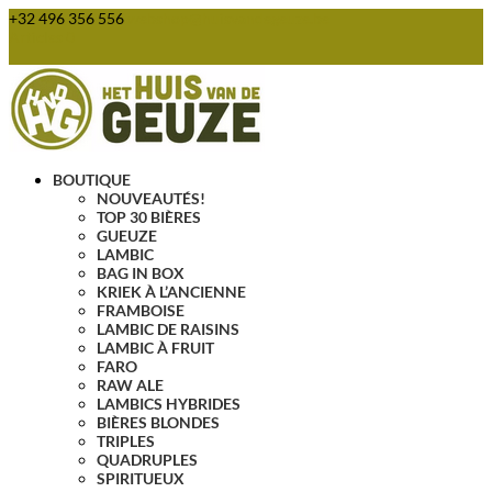
+32 496 356 556
webshop@huisvandegeuze.be
Articles 0
BOUTIQUE
NOUVEAUTÉS!
TOP 30 BIÈRES
GUEUZE
LAMBIC
BAG IN BOX
KRIEK À L’ANCIENNE
FRAMBOISE
LAMBIC DE RAISINS
LAMBIC À FRUIT
FARO
RAW ALE
LAMBICS HYBRIDES
BIÈRES BLONDES
TRIPLES
QUADRUPLES
SPIRITUEUX