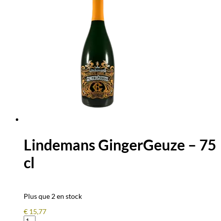
-
75
cl
Lindemans GingerGeuze – 75
cl
Plus que 2 en stock
€
15,77
quantité