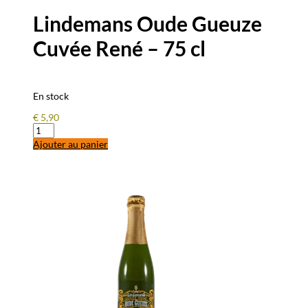
Lindemans Oude Gueuze
Cuvée René – 75 cl
En stock
€
5,90
quantité
de
Ajouter au panier
Lindemans
Oude
Gueuze
Cuvée
René
-
75
cl