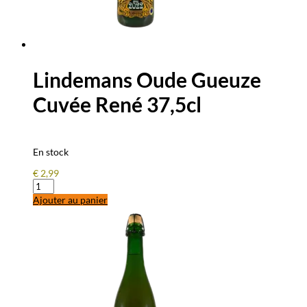
Lindemans Oude Gueuze
Cuvée René 37,5cl
En stock
€
2,99
quantité
de
Ajouter au panier
Lindemans
Oude
Gueuze
Cuvée
René
37,5cl