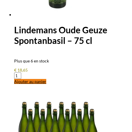
Lindemans Oude Geuze
Spontanbasil – 75 cl
Plus que 6 en stock
€
18,65
quantité
de
Ajouter au panier
Lindemans
Oude
Geuze
Spontanbasil
-
75
cl