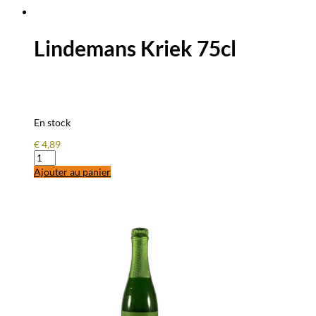
Lindemans Kriek 75cl
En stock
€
4,89
quantité
de
Ajouter au panier
Lindemans
Kriek
75cl