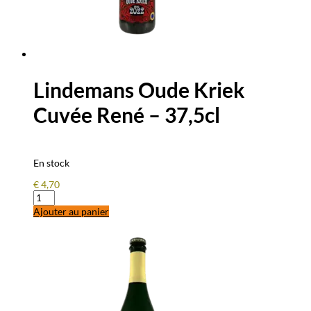
Lindemans Oude Kriek
Cuvée René – 37,5cl
En stock
€
4,70
quantité
de
Ajouter au panier
Lindemans
Oude
Kriek
Cuvée
René
-
37,5cl