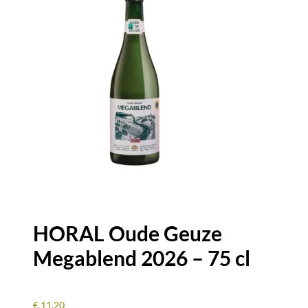
2021
-
75
cl
HORAL Oude Geuze
Megablend 2026 – 75 cl
€
11,20