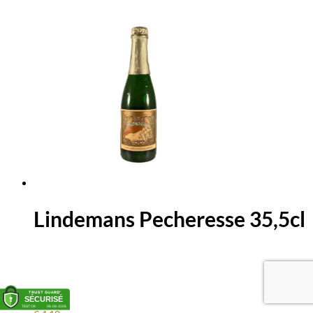
Gin
Red
-
70
cl
Lindemans Pecheresse 35,5cl
En stock