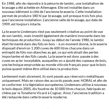
En 1988, afin de répondre à la pénurie de lambic, une installation de
brassage a été achetée en Allemagne. Elle est installée dans un
nouveau bâtiment à côté de l’ancienne brasserie. Cette installation
permet de produire 180 hl par brassage, soit presque trois fois plus
que l’ancienne installation. L’ancienne salle de brassage, qui date de
1909, est toujours intacte.
La brasserie Lindemans n’est pas seulement créative au point de vue
de son lambic, mais investit également de manière innovante dans les
techniques de production. Jusqu’au début de l’année 1980, le lambic
était fermenté dans des fûts en bois – à un moment donné, la brasserie
disposait d’environ 1 200 cuves de 600 litres chacune dans un
entrepôt de fûts non étanches au gel, ce qui entraînait des pertes
importantes et des fûts cassés. La brasserie est donc passée à des
cuves en acier inoxydable, auxquelles on a ajouté des copeaux de bois,
une technique empruntée au monde viticole français pour que le bois
puisse quand-même être utilisé dans la production.
Lentement mais sûrement, ils sont passés aux réservoirs métalliques
uniquement. Mais en raison des accords passés avec HORAL et afin de
se conformer à la législation européenne, Lindemans utilise à nouveau
le bois depuis 2005, dix foudres de 10 000 litres chacun, fabriqués en
chêne par la Tonellerie Vicard à Cognac. Ainsi, l’ancienne tradition a
été restaurée dans cette brasserie moderne.