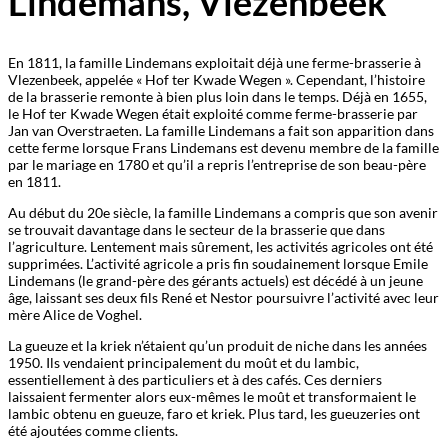
Lindemans, Vlezenbeek
En 1811, la famille Lindemans exploitait déjà une ferme-brasserie à
Vlezenbeek, appelée « Hof ter Kwade Wegen ». Cependant, l’histoire
de la brasserie remonte à bien plus loin dans le temps. Déjà en 1655,
le Hof ter Kwade Wegen était exploité comme ferme-brasserie par
Jan van Overstraeten. La famille Lindemans a fait son apparition dans
cette ferme lorsque Frans Lindemans est devenu membre de la famille
par le mariage en 1780 et qu’il a repris l’entreprise de son beau-père
en 1811.
Au début du 20e siècle, la famille Lindemans a compris que son avenir
se trouvait davantage dans le secteur de la brasserie que dans
l’agriculture. Lentement mais sûrement, les activités agricoles ont été
supprimées. L’activité agricole a pris fin soudainement lorsque Emile
Lindemans (le grand-père des gérants actuels) est décédé à un jeune
âge, laissant ses deux fils René et Nestor poursuivre l’activité avec leur
mère Alice de Voghel.
La gueuze et la kriek n’étaient qu’un produit de niche dans les années
1950. Ils vendaient principalement du moût et du lambic,
essentiellement à des particuliers et à des cafés. Ces derniers
laissaient fermenter alors eux-mêmes le moût et transformaient le
lambic obtenu en gueuze, faro et kriek. Plus tard, les gueuzeries ont
été ajoutées comme clients.