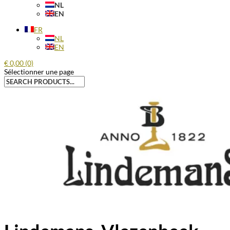
NL
EN
FR
NL
EN
€
0,00
(0)
Sélectionner une page
Recherche
pour :