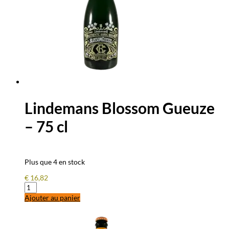
Lindemans Blossom Gueuze
– 75 cl
Plus que 4 en stock
€
16,82
quantité
de
Ajouter au panier
Lindemans
Blossom
Gueuze