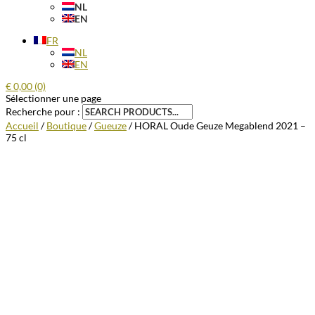
NL
EN
FR
NL
EN
€
0,00
(0)
Sélectionner une page
Recherche pour :
Accueil
/
Boutique
/
Gueuze
/ HORAL Oude Geuze Megablend 2021 –
75 cl