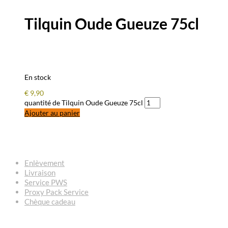
Tilquin Oude Gueuze 75cl
En stock
€
9,90
quantité de Tilquin Oude Gueuze 75cl
Ajouter au panier
QUESTIONS – RÉPONSES
Enlèvement
Livraison
Service PWS
Proxy Pack Service
Chèque cadeau
CONTACT