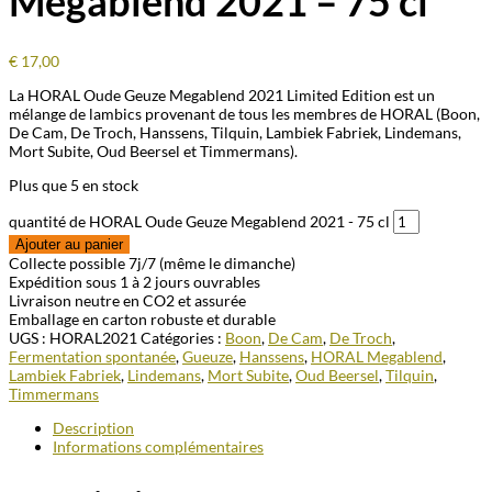
Megablend 2021 – 75 cl
€
17,00
La HORAL Oude Geuze Megablend 2021 Limited Edition est un
mélange de lambics provenant de tous les membres de HORAL (Boon,
De Cam, De Troch, Hanssens, Tilquin, Lambiek Fabriek, Lindemans,
Mort Subite, Oud Beersel et Timmermans).
Plus que 5 en stock
quantité de HORAL Oude Geuze Megablend 2021 - 75 cl
Ajouter au panier
Collecte possible 7j/7 (même le dimanche)
Expédition sous 1 à 2 jours ouvrables
Livraison neutre en CO2 et assurée
Emballage en carton robuste et durable
UGS :
HORAL2021
Catégories :
Boon
,
De Cam
,
De Troch
,
Fermentation spontanée
,
Gueuze
,
Hanssens
,
HORAL Megablend
,
Lambiek Fabriek
,
Lindemans
,
Mort Subite
,
Oud Beersel
,
Tilquin
,
Timmermans
Description
Informations complémentaires