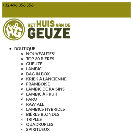
+32 496 356 556
webshop@huisvandegeuze.be
Articles 0
BOUTIQUE
NOUVEAUTÉS!
TOP 30 BIÈRES
GUEUZE
LAMBIC
BAG IN BOX
KRIEK À L’ANCIENNE
FRAMBOISE
LAMBIC DE RAISINS
LAMBIC À FRUIT
FARO
RAW ALE
LAMBICS HYBRIDES
BIÈRES BLONDES
TRIPLES
QUADRUPLES
SPIRITUEUX