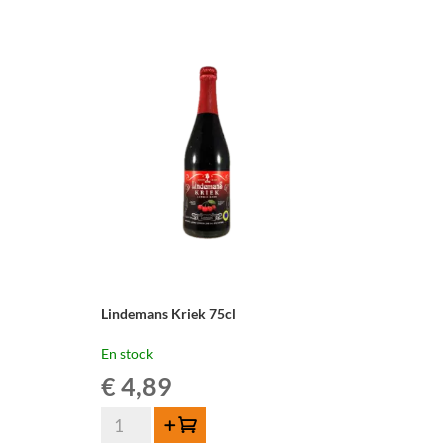
Framboise
35,5cl
Lindemans Kriek 75cl
En stock
€
4,89
quantité
Ajouter au panier
de