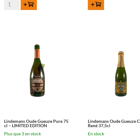
quantité
Ajouter au panier
AJOUTER AU PANIER
de
Lindemans
Oude
Geuze
Spontanbasil
-
75
cl
Lindemans Oude Gueuze Pure 75
Lindemans Oude Gueuze C
cl – LIMITED EDITION
René 37,5cl
Plus que 3 en stock
En stock