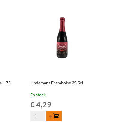
2026
–
75
cl
e – 75
Lindemans Framboise 35,5cl
En stock
€
4,29
quantité
Ajouter au panier
de
Lindemans