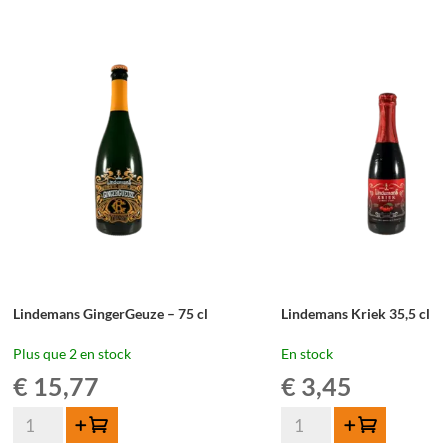
Apple
Blossom
35,5cl
Gueuze
-
75
cl
Lindemans GingerGeuze – 75 cl
Lindemans Kriek 35,5 cl
Plus que 2 en stock
En stock
€
15,77
€
3,45
quantité
quantité
Ajouter au panier
Ajouter au panier
de
de