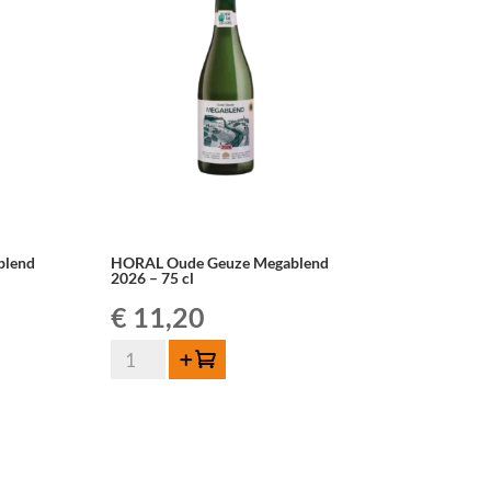
–
75
cl
blend
HORAL Oude Geuze Megablend
2026 – 75 cl
€
11,20
quantité
Ajouter au panier
de
HORAL
Oude
Geuze
Megablend