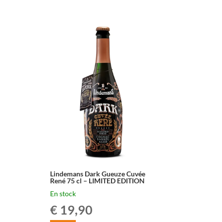
Lindemans
Kriek
75cl
Lindemans Dark Gueuze Cuvée
René 75 cl – LIMITED EDITION
En stock
€
19,90