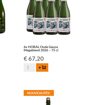
-
75cl
6x HORAL Oude Geuze
Megablend 2026 – 75 cl
€
67,20
quantité
Ajouter au panier
de
6x
HORAL
Oude
Geuze
NOUVEAUTÉS!
Megablend
2026