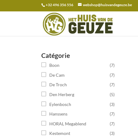
+32 496 356 556
webshop@huisvandegeuze.be
Recherche
pour :
Catégorie
Boon
(7)
De Cam
(7)
De Troch
(7)
Den Herberg
(5)
Eylenbosch
(3)
Hanssens
(7)
HORAL Megablend
(7)
Kestemont
(3)