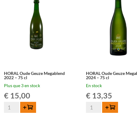
-
2022
75
–
cl
75
cl
HORAL Oude Geuze Megablend
HORAL Oude Geuze Mega
2022 – 75 cl
2024 – 75 cl
Plus que 3 en stock
En stock
€
15,00
€
13,35
quantité
quantité
Ajouter au panier
Ajouter au panier
de
de
HORAL
HORAL
Oude
Oude
Geuze
Geuze