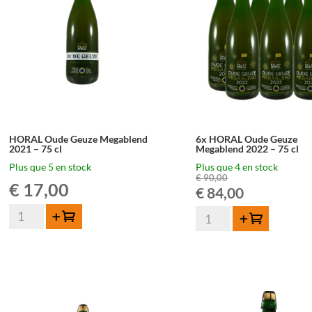
-
75cl
75cl
HORAL Oude Geuze Megablend
6x HORAL Oude Geuze
2021 – 75 cl
Megablend 2022 – 75 cl
Plus que 5 en stock
Plus que 4 en stock
€
90,00
€
17,00
Le
Le
€
84,00
quantité
quantité
prix
prix
Ajouter au panier
Ajouter au panier
de
de
HORAL
initial
actuel
6x
Oude
HORAL
était :
est :
Geuze
Oude
Megablend
Geuze
€ 90,00.
€ 84,00.
2021
Megablend