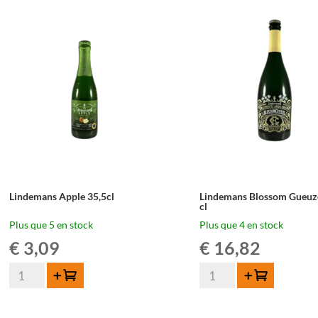
Megablend
Megablend
2022
2024
–
–
75
75
cl
cl
Lindemans Apple 35,5cl
Lindemans Blossom Gueuz
cl
Plus que 5 en stock
Plus que 4 en stock
€
3,09
€
16,82
quantité
quantité
Ajouter au panier
Ajouter au panier
de
de
Lindemans
Lindemans