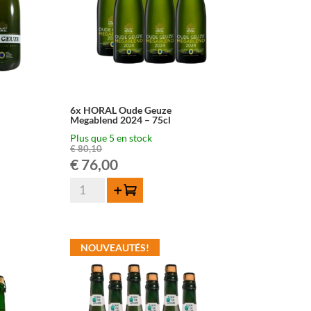
6x HORAL Oude Geuze
Megablend 2024 – 75cl
Plus que 5 en stock
€
80,10
Le
Le
€
76,00
quantité
prix
prix
Ajouter au panier
de
initial
actuel
6x
HORAL
était :
est :
NOUVEAUTÉS!
Oude
Geuze
€ 80,10.
€ 76,00.
Megablend
2024