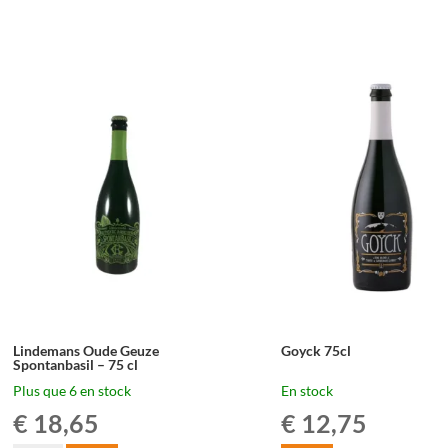
Lindemans
Lindemans
GingerGeuze
Kriek
-
35,5
75
cl
cl
Lindemans Oude Geuze
Goyck 75cl
Spontanbasil – 75 cl
Plus que 6 en stock
En stock
€
18,65
€
12,75