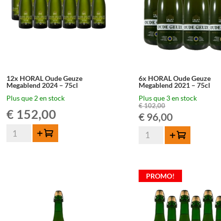
12x HORAL Oude Geuze
6x HORAL Oude Geuze
Megablend 2024 – 75cl
Megablend 2021 – 75cl
Plus que 2 en stock
Plus que 3 en stock
€
102,00
€
152,00
Le
Le
€
96,00
quantité
quantité
prix
prix
Ajouter au panier
Ajouter au panier
de
de
12x
initial
actuel
6x
HORAL
HORAL
était :
est :
Oude
PROMO!
Oude
Geuze
Geuze
€ 102,00.
€ 96,00.
Megablend
Megablend
2024
2021
-