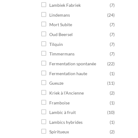
Lambiek Fabriek
(7)
Lindemans
(24)
Mort Subite
(7)
Oud Beersel
(7)
Tilquin
(7)
Timmermans
(7)
Fermentation spontanée
(22)
Fermentation haute
(1)
Gueuze
(11)
Kriek à l'Ancienne
(2)
Framboise
(1)
Lambic à fruit
(10)
Lambics hybrides
(1)
Spiritueux
(2)