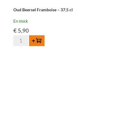
Oud Beersel Framboise – 37,5 cl
En stock
€
5,90
quantité
Ajouter au panier
de
Oud
Beersel
Framboise
-
37,5
cl