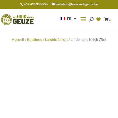
+32 496 356 556
webshop@huisvandegeuze.be
Recherche
pour :
FR
(0)
Accueil
/
Boutique
/
Lambic à fruit
/ Lindemans Kriek 75cl