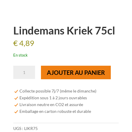
Lindemans Kriek 75cl
€
4,89
En stock
quantité
AJOUTER AU PANIER
de
Lindemans
Kriek
Collecte possible 7j/7 (même le dimanche)
75cl
Expédition sous 1 à 2 jours ouvrables
Livraison neutre en CO2 et assurée
Emballage en carton robuste et durable
UGS :
LIKR75