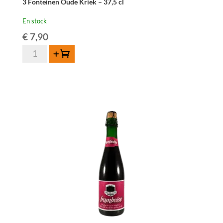
3 Fonteinen Oude Kriek – 37,5 cl
En stock
€
7,90
quantité
Ajouter au panier
de
3
Fonteinen
Oude
Kriek
-
37,5
cl