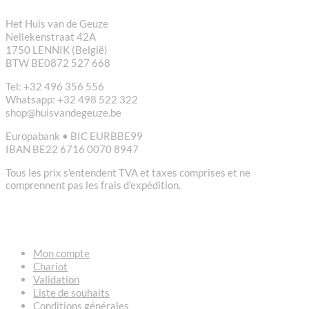
Het Huis van de Geuze
Nellekenstraat 42A
1750 LENNIK (België)
BTW BE0872 527 668
Tel: +32 496 356 556
Whatsapp: +32 498 522 322
shop@huisvandegeuze.be
Europabank • BIC EURBBE99
IBAN BE22 6716 0070 8947
Tous les prix s'entendent TVA et taxes comprises et ne
comprennent pas les frais d'expédition.
LIENS
Mon compte
Chariot
Validation
Liste de souhaits
Conditions générales