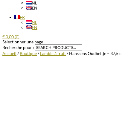
NL
EN
FR
NL
EN
€
0,00
(0)
Sélectionner une page
Recherche pour :
Accueil
/
Boutique
/
Lambic à fruit
/ Hanssens Oudbeitje – 37,5 cl