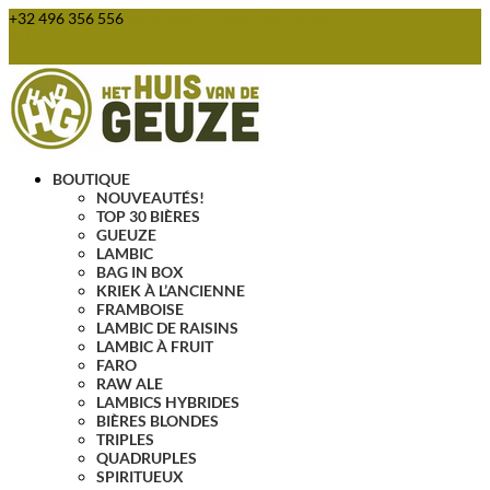
+32 496 356 556
webshop@huisvandegeuze.be
Articles 0
BOUTIQUE
NOUVEAUTÉS!
TOP 30 BIÈRES
GUEUZE
LAMBIC
BAG IN BOX
KRIEK À L’ANCIENNE
FRAMBOISE
LAMBIC DE RAISINS
LAMBIC À FRUIT
FARO
RAW ALE
LAMBICS HYBRIDES
BIÈRES BLONDES
TRIPLES
QUADRUPLES
SPIRITUEUX