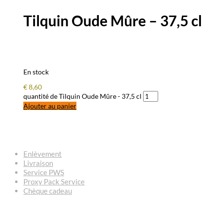
Tilquin Oude Mûre – 37,5 cl
En stock
€
8,60
quantité de Tilquin Oude Mûre - 37,5 cl
Ajouter au panier
QUESTIONS – RÉPONSES
Enlèvement
Livraison
Service PWS
Proxy Pack Service
Chèque cadeau
CONTACT