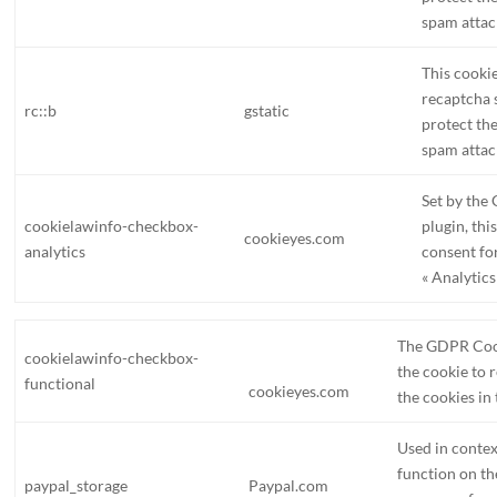
spam attac
This cookie
recaptcha s
rc::b
gstatic
protect th
spam attac
Set by th
cookielawinfo-checkbox-
plugin, thi
cookieyes.com
analytics
consent for
« Analytics
The GDPR Cook
cookielawinfo-checkbox-
the cookie to 
functional
cookieyes.com
the cookies in 
Used in conte
function on th
paypal_storage
Paypal.com