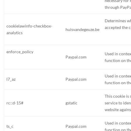
necessary for 
through PayPa
Determines wh
cookielawinfo-checkbox-
accepted the c
huisvandegeuze.be
analytics
enforce_policy
Used in conte
Paypal.com
function on th
Used in conte
l7_az
Paypal.com
function on th
This cookie is
rc::d-15#
gstatic
service to iden
website agains
Used in conte
ts_c
Paypal.com
function on th