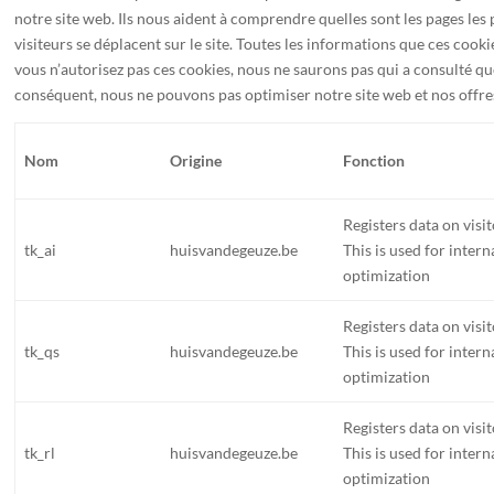
notre site web. Ils nous aident à comprendre quelles sont les pages les
visiteurs se déplacent sur le site. Toutes les informations que ces cook
vous n’autorisez pas ces cookies, nous ne saurons pas qui a consulté q
conséquent, nous ne pouvons pas optimiser notre site web et nos offres 
Nom
Origine
Fonction
Registers data on visi
tk_ai
huisvandegeuze.be
This is used for inter
optimization
Registers data on visi
tk_qs
huisvandegeuze.be
This is used for inter
optimization
Registers data on visi
tk_rl
huisvandegeuze.be
This is used for inter
optimization