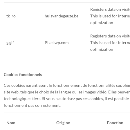
Registers data on visi
tk_ro
huisvandegeuze.be
This is used for inter
optimization
Registers data on visi
g.gif
Pixel.wp.com
This is used for inter
optimization
Cookies fonctionnels
Ces cookies garantissent le fonctionnement de fonctionnalités supplé
site web, tels que le choix de la langue ou les images vidéo. Elles peuve
technologiques tiers. Si vous n’autorisez pas ces cookies, il est possibl
fonctionnent pas correctement.
Nom
Origine
Fonction