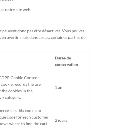
par notre site web.
e peuvent donc pas être désactivés. Vous pouvez
en avertir, mais dans ce cas, certaines parties de
Durée de
conservation
e GDPR Cookie Consent
s cookie records the user
1 an
 the cookies in the
 » category.
ce sets this cookie to
que code for each customer
2 jours
knows where to find the cart