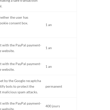
making a safe transaction
l.
ether the user has
ookie consent box.
1 an
xt with the PayPal payment-
1 an
e website.
xt with the PayPal payment-
1 an
e website.
 set by the Google recaptcha
tify bots to protect the
permanent
t malicious spam attacks.
xt with the PayPal payment-
400 jours
e website.