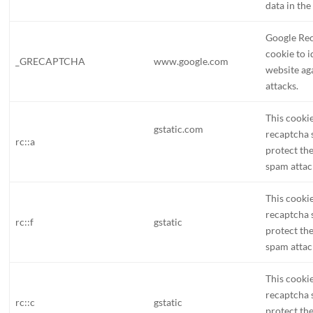
data in the
Google Rec
cookie to i
_GRECAPTCHA
www.google.com
website ag
attacks.
This cookie
gstatic.com
recaptcha s
rc::a
protect th
spam attac
This cookie
recaptcha s
rc::f
gstatic
protect th
spam attac
This cookie
recaptcha s
rc::c
gstatic
protect th