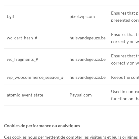
Ensures that p
t.gif
pixel.wp.com
presented corr
Ensures that t
wc_cart_hash_#
huisvandegeuze.be
correctly on w
Ensures that t
wc_fragments_#
huisvandegeuze.be
correctly on w
wp_woocommerce_session_#
huisvandegeuze.be
Keeps the cont
Used in conte
atomic-event-state
Paypal.com
function on th
Cookies de performance ou analytiques
Ces cookies nous permettent de compter les visiteurs et leurs origines 