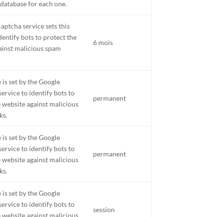
 database for each one.
aptcha service sets this
dentify bots to protect the
6 mois
ainst malicious spam
 is set by the Google
ervice to identify bots to
permanent
e website against malicious
ks.
 is set by the Google
ervice to identify bots to
permanent
e website against malicious
ks.
 is set by the Google
ervice to identify bots to
session
e website against malicious