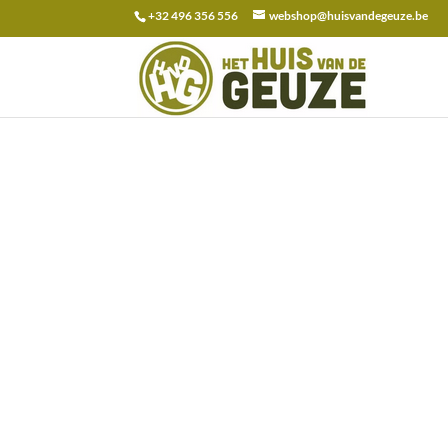
+32 496 356 556
webshop@huisvandegeuze.be
Recherche
pour :