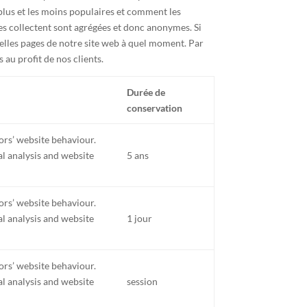
 plus et les moins populaires et comment les
ies collectent sont agrégées et donc anonymes. Si
uelles pages de notre site web à quel moment. Par
au profit de nos clients.
Durée de
conservation
tors’ website behaviour.
nal analysis and website
5 ans
tors’ website behaviour.
nal analysis and website
1 jour
tors’ website behaviour.
nal analysis and website
session