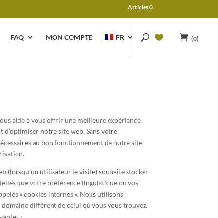
Articles 0
FAQ
MON COMPTE
FR
(0)
nous aide à vous offrir une meilleure expérience
t d’optimiser notre site web. Sans votre
nécessaires au bon fonctionnement de notre site
isation.
b (lorsqu’un utilisateur le visite) souhaite stocker
telles que votre préférence linguistique ou vos
pelés « cookies internes ». Nous utilisons
 domaine différent de celui où vous vous trouvez.
vantes :