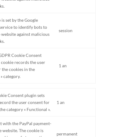
ks.
 is set by the Google
ervice to identify bots to
session
e website against malicious
ks.
e GDPR Cookie Consent
s cookie records the user
1 an
 the cookies in the
 » category.
ie Consent plugin sets
record the user consent for
1 an
the category « Functional ».
xt with the PayPal payment-
e website. The cookie is
permanent