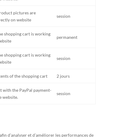
roduct pictures are
session
ectly on website
he shopping cart is working
permanent
ebsite
he shopping cart is working
session
ebsite
ents of the shopping cart
2 jours
xt with the PayPal payment-
session
e website.
afin d’analyser et d’améliorer les performances de