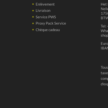
Enlèvement
Het 
Nell
Livraison
1750
Service PWS
BTW
Proxy Pack Service
Tel:
Chèque cadeau
Wha
sho
Eur
IBA
Tous
taxe
comp
d'ex