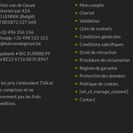
Huis van de Geuze
Mon compte
ekenstraat 42A
Chariot
 LENNIK (België)
Validation
 BE0872 527 668
Liste de souhaits
 +32 496 356 556
Conditions générales
tsapp: +32 498 522 322
p@huisvandegeuze.be
Conditions spécifiques
Droit de rétraction
opabank • BIC EURBBE99
N BE22 6716 0070 8947
Procédure de réclamation
Régime de garantie
Protection des données
 les prix s'entendent TVA et
Politique de cookies
s comprises et ne
[wt_cli_manage_consent]
rennent pas les frais
Contact
pédition.