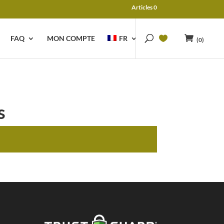
Articles 0
FAQ
MON COMPTE
FR
(0)
s