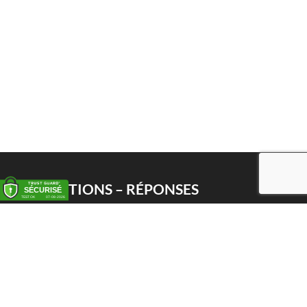
QUESTIONS – RÉPONSES
Enlèvement
Livraison
Service PWS
Proxy Pack Service
Chèque cadeau