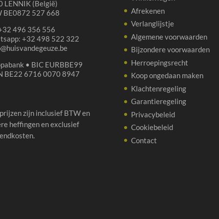
 LENNIK (België)
Afrekenen
 BE0872 527 668
Verlanglijstje
 +32 496 356 556
Algemene voorwaarden
tsapp: +32 498 522 322
p@huisvandegeuze.be
Bijzondere voorwaarden
Herroepingsrecht
opabank • BIC EURBBE99
N BE22 6716 0070 8947
Koop ongedaan maken
Klachtenregeling
Garantieregeling
 prijzen zijn inclusief BTW en
Privacybeleid
re heffingen en exclusief
Cookiebeleid
endkosten.
Contact