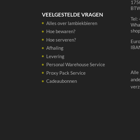
1750
BTW
VEELGESTELDE VRAGEN
Tel:
Alles over lambiekbieren
Wha
sho
Hoe bewaren?
Hoe serveren?
Eur
IBA
Afhaling
Levering
Personal Warehouse Service
Alle
Proxy Pack Service
ande
Cadeaubonnen
verz