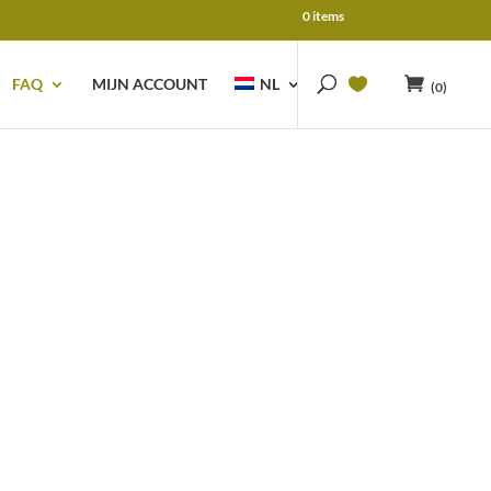
0 items
FAQ
MIJN ACCOUNT
NL
(0)