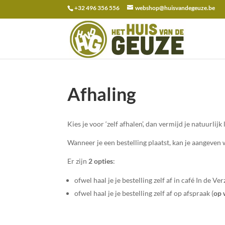
+32 496 356 556
webshop@huisvandegeuze.be
Zoeken
naar:
Afhaling
Kies je voor ‘zelf afhalen’, dan vermijd je natuurlijk
Wanneer je een bestelling plaatst, kan je aangeven 
Er zijn
2 opties
:
ofwel haal je je bestelling zelf af in café In de V
ofwel haal je je bestelling zelf af op afspraak (
op 