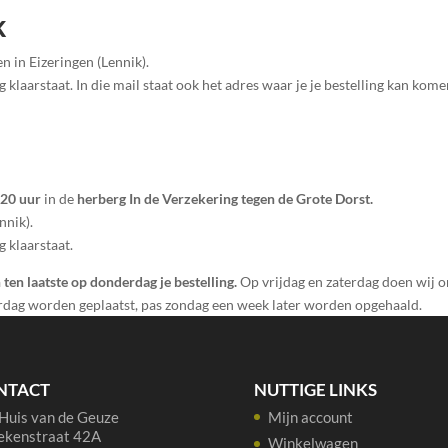
k
n in Eizeringen (Lennik).
g klaarstaat. In die mail staat ook het adres waar je je bestelling kan kome
 20 uur
in de
herberg In de Verzekering tegen de Grote Dorst.
nnik).
g klaarstaat.
 ten laatste op donderdag je bestelling.
Op vrijdag en zaterdag doen wij o
erdag worden geplaatst, pas zondag een week later worden opgehaald.
NTACT
NUTTIGE LINKS
Huis van de Geuze
Mijn account
ekenstraat 42A
Winkelwagen