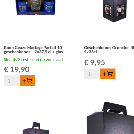
Boon Geuze Mariage Parfait 10
Geschenkdoos Gronckel B
geschenkdoos – 2×37,5 cl + glas
4x33cl
Slechts 2 resterend op voorraad
€
9,95
€
19,90
Geschenkdoos
Toevoegen
Boon
Gronckel
Toevoegen
Geuze
Blond
Mariage
4x33cl
Parfait
aantal
10
geschenkdoos
-
2x37,5
cl