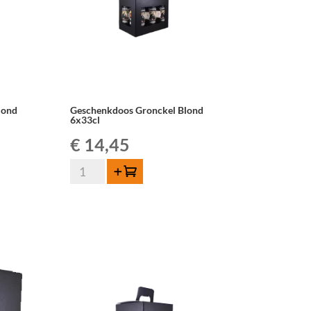
lond
Geschenkdoos Gronckel Blond
6x33cl
€
14,45
Geschenkdoos
Toevoegen
Gronckel
Blond
6x33cl
aantal