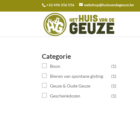
+32 496 356 556
webshop@huisvandegeuze.be
Zoeken
naar:
Categorie
Boon
(1)
Bieren van spontane gisting
(1)
Geuze & Oude Geuze
(1)
Geschenkdozen
(1)