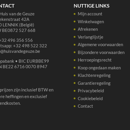
NTACT
NUTTIGE LINKS
Huis van de Geuze
Mijn account
ekenstraat 42A
Winkelwagen
 LENNIK (België)
Afrekenen
 BE0872 527 668
Verlanglijstje
 +32 496 356 556
Algemene voorwaarden
tsapp: +32 498 522 322
p@huisvandegeuze.be
Bijzondere voorwaarden
Herroepingsrecht
opabank • BIC EURBBE99
N BE22 6716 0070 8947
Koop ongedaan maken
Klachtenregeling
Garantieregeling
 prijzen zijn inclusief BTW en
Privacybeleid
re heffingen en exclusief
Cookiebeleid
endkosten.
Contact