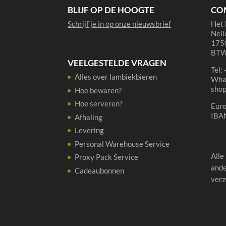
BLIJF OP DE HOOGTE
CO
Schrijf je in op onze nieuwsbrief
Het 
Nell
1750
BTW
VEELGESTELDE VRAGEN
Tel:
Alles over lambiekbieren
Wha
sho
Hoe bewaren?
Hoe serveren?
Eur
IBA
Afhaling
Levering
Personal Warehouse Service
Alle
Proxy Pack Service
ande
Cadeaubonnen
verz