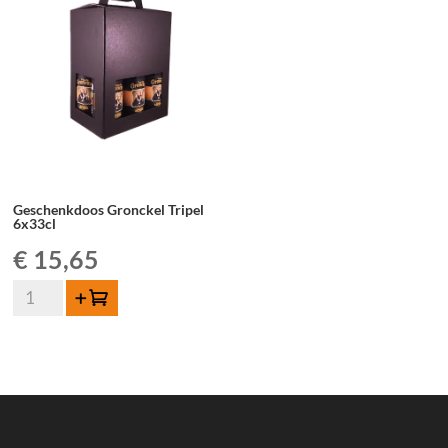
Geschenkdoos Gronckel Tripel
6x33cl
€
15,65
Geschenkdoos
Toevoegen
Gronckel
Tripel
6x33cl
aantal