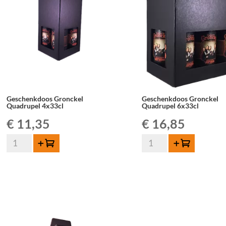
+
glas
aantal
Geschenkdoos Gronckel
Geschenkdoos Gronckel
Quadrupel 4x33cl
Quadrupel 6x33cl
€
11,35
€
16,85
Geschenkdoos
Geschenkdoos
Toevoegen
Toevoegen
Gronckel
Gronckel
Quadrupel
Quadrupel
4x33cl
6x33cl
aantal
aantal