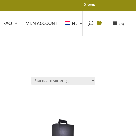
0 items
FAQ
MIJN ACCOUNT
NL
(0)