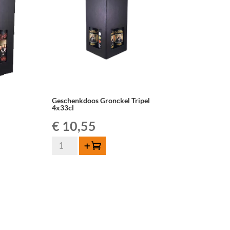
Geschenkdoos Gronckel Tripel
4x33cl
€
10,55
Geschenkdoos
Toevoegen
Gronckel
Tripel
4x33cl
aantal