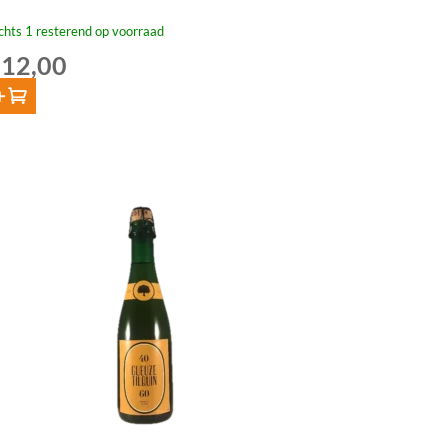
chts 1 resterend op voorraad
12,00
oevoegen
quin
de
ubarbe
cl
tal