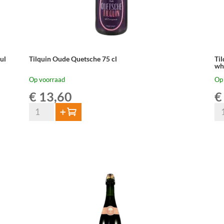
ul
Tilquin Oude Quetsche 75 cl
Ti
wh
Op voorraad
Op
€
13,60
€
Tilquin
Til
Toevoegen
Oude
Ou
Quetsche
Gu
75
–
cl
La
aantal
ger
op
ge
wh