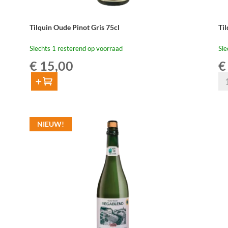
Tilquin Oude Pinot Gris 75cl
Ti
Slechts 1 resterend op voorraad
Sle
€
15,00
€
Til
Toevoegen
Ou
Tilquin
Rh
Oude
37,
Pinot
NIEUW!
aan
Gris
75cl
aantal