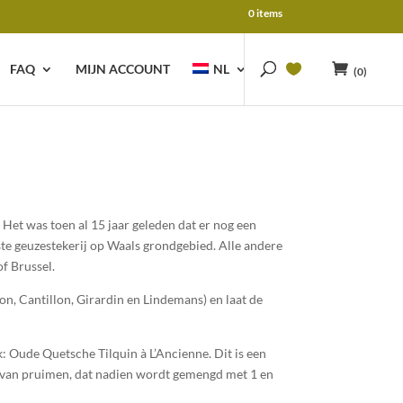
0 items
FAQ
MIJN ACCOUNT
NL
(0)
Het was toen al 15 jaar geleden dat er nog een
te geuzestekerij op Waals grondgebied. Alle andere
f Brussel.
n, Cantillon, Girardin en Lindemans) en laat de
k: Oude Quetsche Tilquin à L’Ancienne. Dit is een
n van pruimen, dat nadien wordt gemengd met 1 en