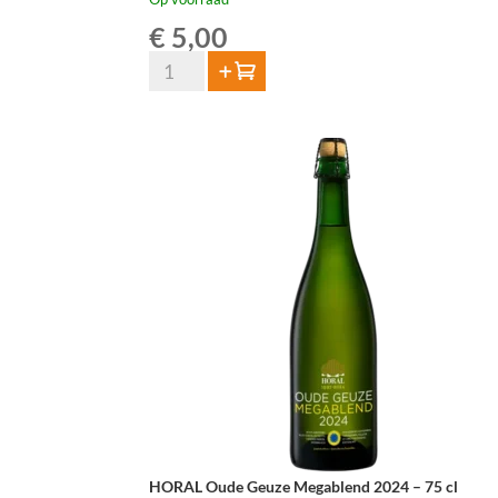
€
5,00
Tilquin
Toevoegen
Oude
Gueuze
37,5
cl
aantal
HORAL Oude Geuze Megablend 2024 – 75 cl