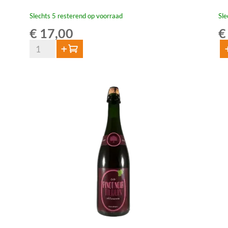
Slechts 5 resterend op voorraad
Sle
€
17,00
€
HORAL
Toevoegen
T
Oude
Til
Geuze
Ou
Megablend
Rh
2021
75
-
aan
75
cl
aantal