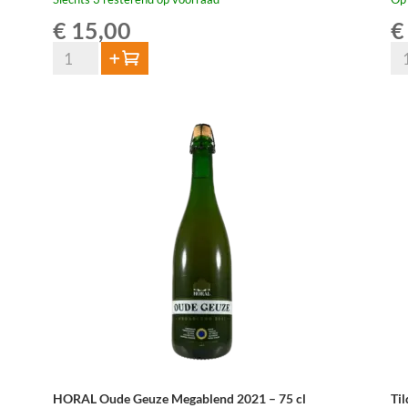
€
15,00
€
HORAL
Til
Toevoegen
Oude
Ou
Geuze
Gu
Megablend
75
2022
aan
–
75
cl
aantal
HORAL Oude Geuze Megablend 2021 – 75 cl
Ti