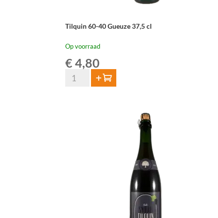
Tilquin 60-40 Gueuze 37,5 cl
Op voorraad
€
4,80
Tilquin
Toevoegen
60-
40
Gueuze
37,5
cl
aantal