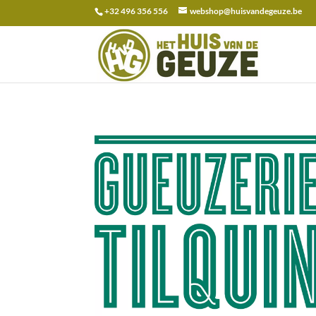
+32 496 356 556
webshop@huisvandegeuze.be
Zoeken
naar: