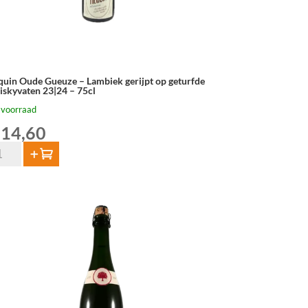
lquin Oude Gueuze – Lambiek gerijpt op geturfde
iskyvaten 23|24 – 75cl
 voorraad
14,60
quin
Toevoegen
de
euze
mbiek
ijpt
turfde
iskyvaten