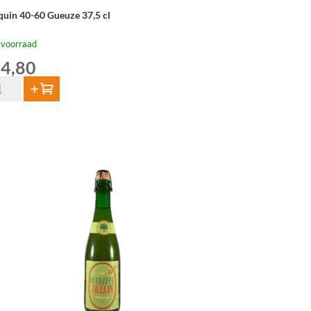
lquin 40-60 Gueuze 37,5 cl
 voorraad
4,80
quin
Toevoegen
-
euze
,5
tal