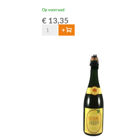
Op voorraad
€
13,35
HORAL
Toevoegen
Oude
Geuze
Megablend
2024
–
75
cl
aantal