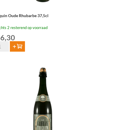
lquin Oude Rhubarbe 37,5cl
chts 2 resterend op voorraad
6,30
quin
Toevoegen
de
ubarbe
5cl
tal