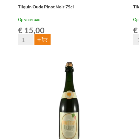
Tilquin Oude Pinot Noir 75cl
Ti
Op voorraad
Op
€
15,00
€
Tilquin
Til
Toevoegen
Oude
40
Pinot
60
Noir
Gu
75cl
37
aantal
cl
aan