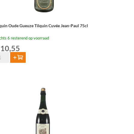
lquin Oude Gueuze Tilquin Cuvée Jean-Paul 75cl
chts 6 resterend op voorraad
10,55
quin
Toevoegen
de
euze
quin
vée
an-
ul
cl
tal