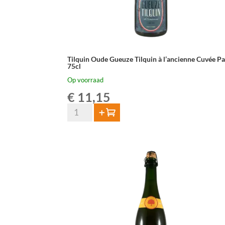
Tilquin Oude Gueuze Tilquin à l’ancienne Cuvée Pa
75cl
Op voorraad
€
11,15
Tilquin
Toevoegen
Oude
Gueuze
Tilquin
à
l’ancienne
Cuvée
Paul
75cl