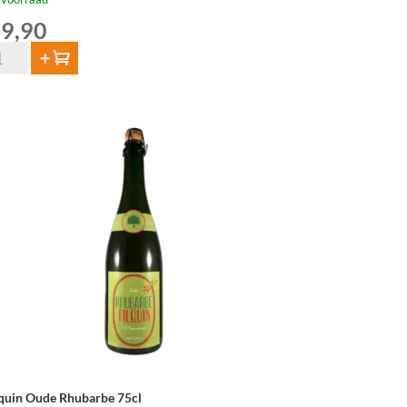
9,90
quin
Toevoegen
de
euze
cl
tal
lquin Oude Rhubarbe 75cl