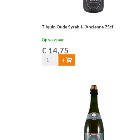
Tilquin Oude Syrah à l’Ancienne 75cl
Op voorraad
€
14,75
Tilquin
Toevoegen
Oude
Syrah
à
l'Ancienne
75cl
aantal