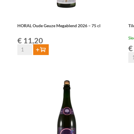
HORAL Oude Geuze Megablend 2026 – 75 cl
Ti
Sle
€
11,20
€
HORAL
Toevoegen
Oude
Til
Geuze
Ou
Megablend
Gu
2026
Til
–
Cu
75
Je
cl
Pa
aantal
75
aan