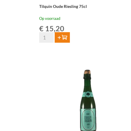
Tilquin Oude Riesling 75cl
Op voorraad
€
15,20
Tilquin
Toevoegen
Oude
Riesling
75cl
aantal