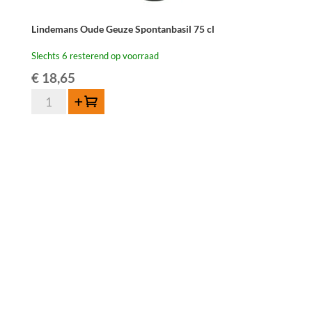
Lindemans Oude Geuze Spontanbasil 75 cl
Slechts 6 resterend op voorraad
€
18,65
Lindemans
Toevoegen
Oude
Geuze
Spontanbasil
75
cl
aantal