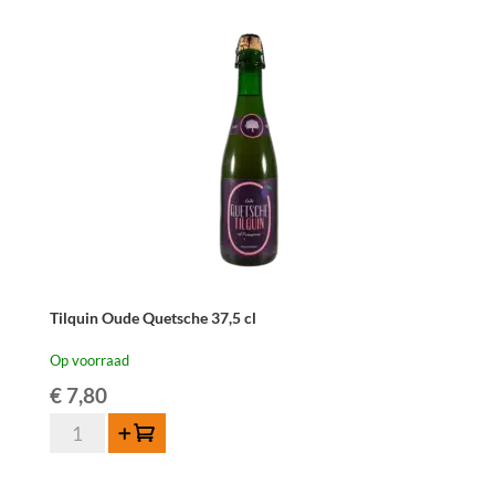
Tilquin Oude Quetsche 37,5 cl
Op voorraad
€
7,80
Tilquin
Toevoegen
Oude
Quetsche