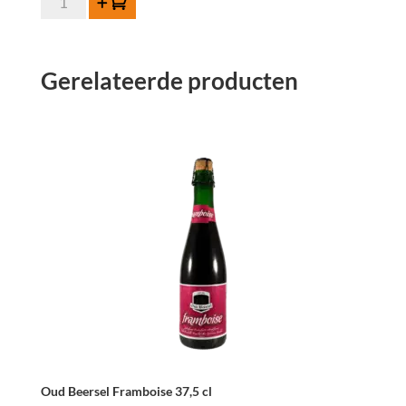
Toevoegen
Oude
Mûre
75
Gerelateerde producten
cl
aantal
Oud Beersel Framboise 37,5 cl