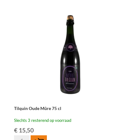
Mûre
37,5
cl
aantal
Tilquin Oude Mûre 75 cl
Slechts 3 resterend op voorraad
€
15,50
Tilquin