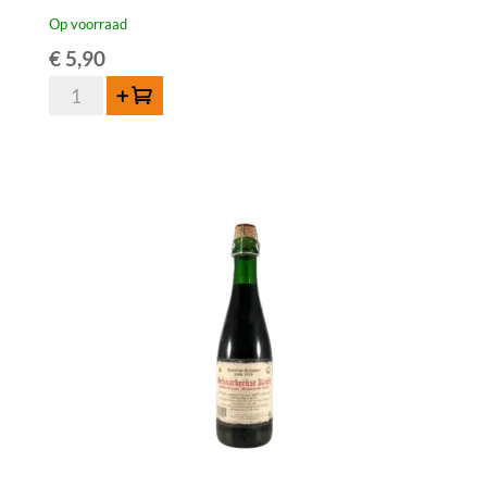
Op voorraad
€
5,90
Oud
Toevoegen
Beersel
Framboise
37,5
cl
aantal