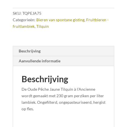
SKU:
TQPEJA75
Categorieën:
Bieren van spontane gisting
,
Fruitbieren -
fruitlambiek
,
Tilquin
Beschrijving
Aanvullende informatie
Beschrijving
De Oude Pêche Jaune Tilquin à l’Ancienne
wordt gemaakt met 230 gram perziken per liter
lambiek. Ongefilterd, ongepasteuriseerd, hergist
op fles.