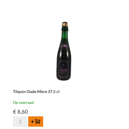
37,5
cl
aantal
Tilquin Oude Mûre 37,5 cl
Op voorraad
€
8,60
Tilquin
Toevoegen
Oude