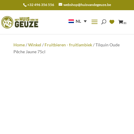
+32 496 356 556
webshop@huisvandegeuze.be
Zoeken
naar:
NL
(0)
Home
/
Winkel
/
Fruitbieren - fruitlambiek
/ Tilquin Oude
Pêche Jaune 75cl