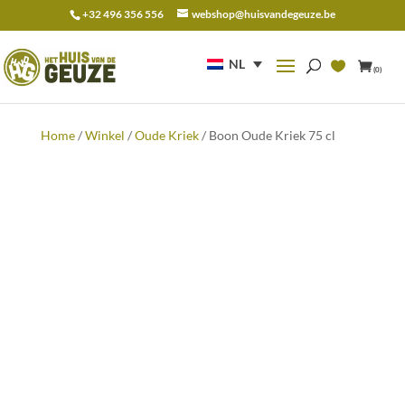
+32 496 356 556
webshop@huisvandegeuze.be
Zoeken
naar:
NL
(0)
Home
/
Winkel
/
Oude Kriek
/ Boon Oude Kriek 75 cl