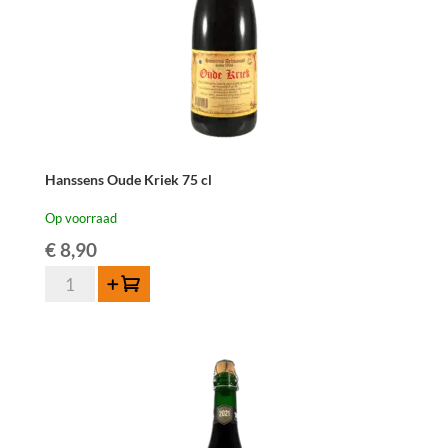
Hanssens Oude Kriek 75 cl
Op voorraad
€
8,90
Hanssens
Toevoegen
Oude
Kriek
75
cl
aantal