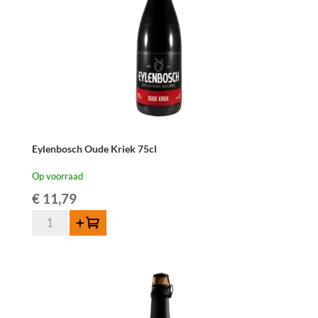
Eylenbosch Oude Kriek 75cl
Op voorraad
€
11,79
Eylenbosch
Toevoegen
Oude
Kriek
75cl
aantal