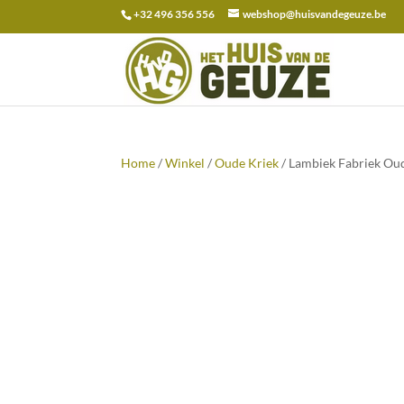
+32 496 356 556
webshop@huisvandegeuze.be
Zoeken
naar:
Home
/
Winkel
/
Oude Kriek
/ Lambiek Fabriek Oud