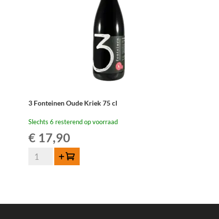
3 Fonteinen Oude Kriek 75 cl
Slechts 6 resterend op voorraad
€
17,90
3
Toevoegen
Fonteinen
Oude
Kriek
75
cl