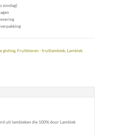
op zondag)
dagen
levering
 verpakking
e gisting
,
Fruitbieren - fruitlambiek
,
Lambiek
werd uit lambieken die 100% door Lambiek