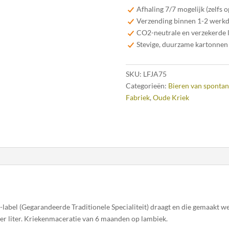
Kriek
Afhaling 7/7 mogelijk (zelfs 
Jart-
Verzending binnen 1-2 werk
Elle
CO2-neutrale en verzekerde 
75cl
Stevige, duurzame kartonnen
aantal
SKU:
LFJA75
Categorieën:
Bieren van spontan
Fabriek
,
Oude Kriek
-label (Gegarandeerde Traditionele Specialiteit) draagt en die gemaakt 
er liter. Kriekenmaceratie van 6 maanden op lambiek.