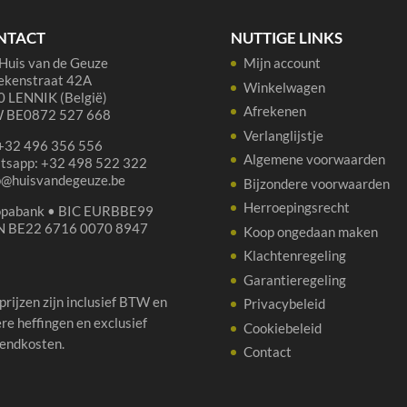
aantal
NTACT
NUTTIGE LINKS
Huis van de Geuze
Mijn account
ekenstraat 42A
Winkelwagen
 LENNIK (België)
Afrekenen
 BE0872 527 668
Verlanglijstje
 +32 496 356 556
Algemene voorwaarden
tsapp: +32 498 522 322
p@huisvandegeuze.be
Bijzondere voorwaarden
Herroepingsrecht
opabank • BIC EURBBE99
N BE22 6716 0070 8947
Koop ongedaan maken
Klachtenregeling
Garantieregeling
 prijzen zijn inclusief BTW en
Privacybeleid
re heffingen en exclusief
Cookiebeleid
endkosten.
Contact