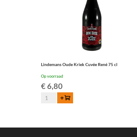
Lindemans Oude Kriek Cuvée René 75 cl
Op voorraad
€
6,80
Lindemans
Toevoegen
Oude
Kriek
Cuvée
René
75