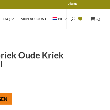
0 items
FAQ
MIJN ACCOUNT
NL
(0)
riek Oude Kriek
l
GEN