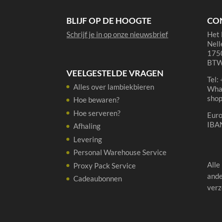
cl
aantal
BLIJF OP DE HOOGTE
CO
Schrijf je in op onze nieuwsbrief
Het 
Nell
1750
BTW
VEELGESTELDE VRAGEN
Tel:
Alles over lambiekbieren
Wha
sho
Hoe bewaren?
Hoe serveren?
Eur
IBA
Afhaling
Levering
Personal Warehouse Service
Alle
Proxy Pack Service
ande
Cadeaubonnen
verz