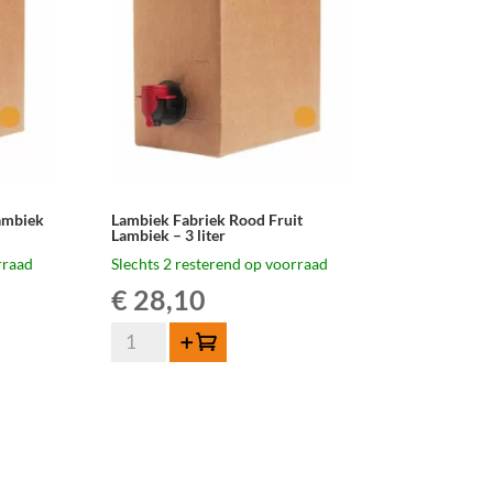
cl
aantal
ambiek
Lambiek Fabriek Rood Fruit
Lambiek – 3 liter
rraad
Slechts 2 resterend op voorraad
€
28,10
Lambiek
Toevoegen
Fabriek
Rood
Fruit
Lambiek
-
3