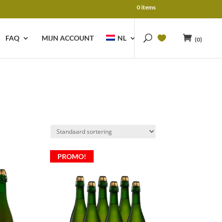
0 items
FAQ
MIJN ACCOUNT
NL
(0)
PROMO!