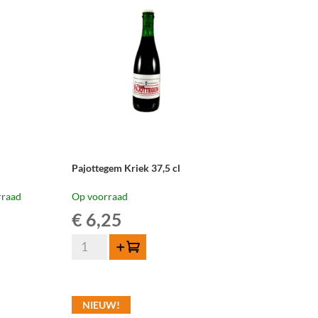
liter
aantal
Pajottegem Kriek 37,5 cl
rraad
Op voorraad
€
6,25
Pajottegem
Toevoegen
Kriek
37,5
cl
NIEUW!
aantal