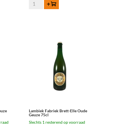
Lambiek
Toevoegen
Fabriek
Bord-
Elle
Oude
Geuze
75cl
aantal
euze
Lambiek Fabriek Brett-Elle Oude
Geuze 75cl
rraad
Slechts 1 resterend op voorraad