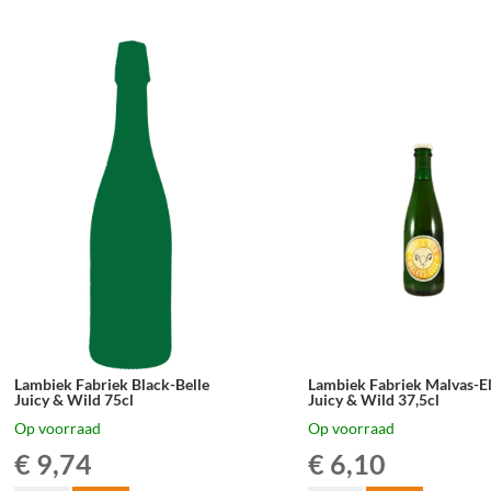
Geuze
Geuze
Megablend
Megablend
2022
2024
–
–
75
75
cl
cl
aantal
aantal
Lambiek Fabriek Black-Belle
Lambiek Fabriek Malvas-El
Juicy & Wild 75cl
Juicy & Wild 37,5cl
Op voorraad
Op voorraad
€
9,74
€
6,10