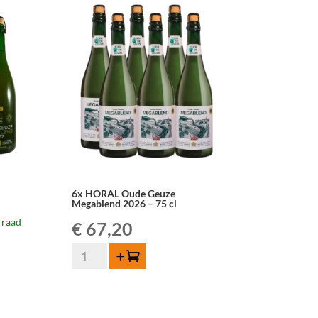
6x HORAL Oude Geuze
Megablend 2026 – 75 cl
rraad
€
67,20
ke
6x
Toevoegen
HORAL
Oude
Geuze
Megablend