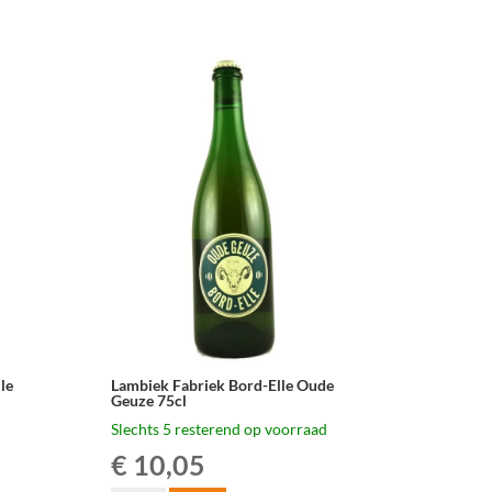
Megablend
2026
–
75
cl
aantal
le
Lambiek Fabriek Bord-Elle Oude
Geuze 75cl
Slechts 5 resterend op voorraad
€
10,05