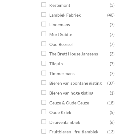
Kestemont
(3)
Lambiek Fabriek
(40)
Lindemans
(7)
Mort Subite
(7)
Oud Beersel
(7)
The Brett House Janssens
(3)
Tilquin
(7)
Timmermans
(7)
Bieren van spontane gisting
(37)
Bieren van hoge gisting
(1)
Geuze & Oude Geuze
(18)
Oude Kriek
(5)
Druivenlambiek
(6)
Fruitbieren - fruitlambiek
(13)