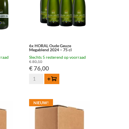
6x HORAL Oude Geuze
Megablend 2024 – 75 cl
rraad
Slechts 5 resterend op voorraad
€
80,10
ke
Oorspronkelijke
Huidige
€
76,00
6x
prijs
prijs
Toevoegen
HORAL
was:
is:
Oude
Geuze
€ 80,10.
€ 76,00.
NIEUW!
Megablend
2024
-
75