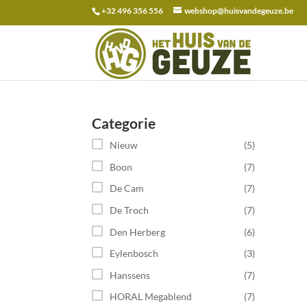
+32 496 356 556
webshop@huisvandegeuze.be
Zoeken
naar:
Categorie
Nieuw
(5)
Boon
(7)
De Cam
(7)
De Troch
(7)
Den Herberg
(6)
Eylenbosch
(3)
Hanssens
(7)
HORAL Megablend
(7)