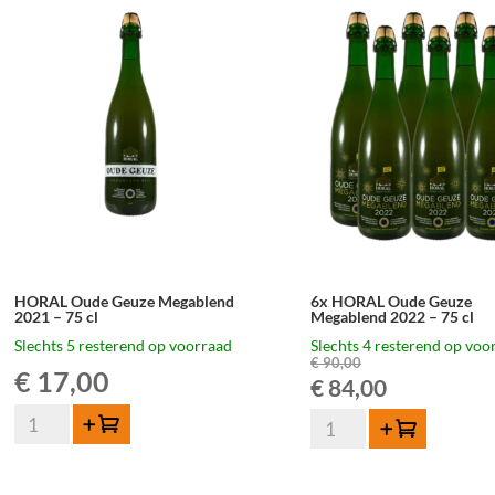
aantal
HORAL Oude Geuze Megablend
6x HORAL Oude Geuze
2021 – 75 cl
Megablend 2022 – 75 cl
Slechts 5 resterend op voorraad
Slechts 4 resterend op voo
€
90,00
€
17,00
Oorspronkelij
Huidige
€
84,00
HORAL
6x
prijs
prijs
Toevoegen
Toevoegen
Oude
HORAL
Geuze
was:
is:
Oude
Megablend