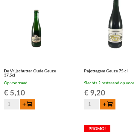
De Vrijschutter Oude Geuze
Pajottegem Geuze 75 cl
37,5cl
Op voorraad
Slechts 2 resterend op voo
€
5,10
€
9,20
De
Pajottegem
Toevoegen
Toevoegen
Vrijschutter
Geuze
Oude
75
Geuze
cl
PROMO!
37,5cl
aantal