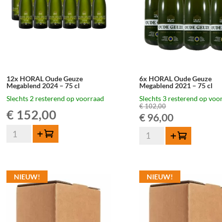
12x HORAL Oude Geuze
6x HORAL Oude Geuze
Megablend 2024 – 75 cl
Megablend 2021 – 75 cl
Slechts 2 resterend op voorraad
Slechts 3 resterend op voo
€
102,00
€
152,00
Oorspronkelij
Huidige
€
96,00
12x
6x
prijs
prijs
Toevoegen
Toevoegen
HORAL
HORAL
Oude
was:
is:
Oude
Geuze
Geuze
€ 102,00.
€ 96,00.
Megablend
NIEUW!
NIEUW!
Megablend
2024
2021
-
-
75
75
cl