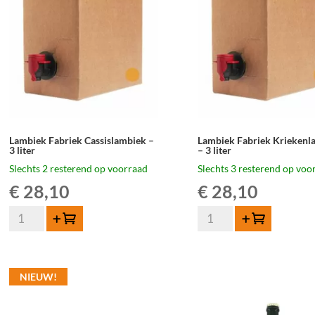
cl
aantal
aantal
Lambiek Fabriek Cassislambiek –
Lambiek Fabriek Kriekenl
3 liter
– 3 liter
Slechts 2 resterend op voorraad
Slechts 3 resterend op voo
€
28,10
€
28,10
Lambiek
Lambiek
Toevoegen
Toevoegen
Fabriek
Fabriek
Cassislambiek
Kriekenlambiek
-
-
NIEUW!
3
3
liter
liter
aantal
aantal