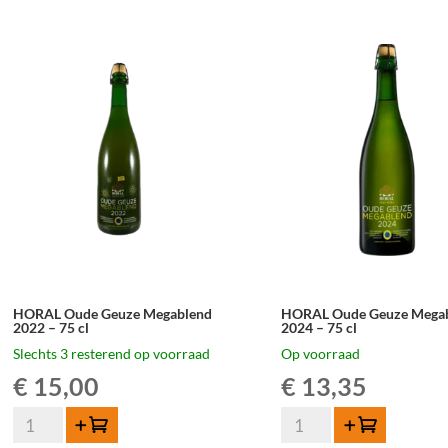
Geuze
€ 90,00.
€ 84,00.
2021
Megablend
-
2022
75
–
cl
75
aantal
cl
aantal
HORAL Oude Geuze Megablend
HORAL Oude Geuze Mega
2022 – 75 cl
2024 – 75 cl
Slechts 3 resterend op voorraad
Op voorraad
€
15,00
€
13,35
HORAL
HORAL
Toevoegen
Toevoegen
Oude
Oude