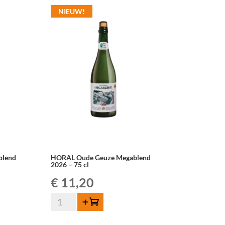
2026
NIEUW!
–
75
cl
aantal
blend
HORAL Oude Geuze Megablend
2026 – 75 cl
€
11,20
HORAL
Toevoegen
Oude
Geuze