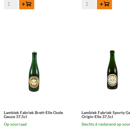
Lambiek
Lambiek
Toevoegen
Toevoegen
Fabriek
Fabriek
Black-
Malvas-
Belle
Elle
Juicy
Juicy
&
&
Wild
Wild
75cl
37,5cl
aantal
aantal
Lambiek Fabriek Brett-Elle Oude
Lambiek Fabriek Sporty G
Geuze 37,5cl
Origin-Elle 37,5cl
Op voorraad
Slechts 6 resterend op voo