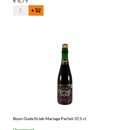
€
6,79
Eylenbosch
Toevoegen
Oude
Kriek
37,5cl
aantal
Boon Oude Kriek Mariage Parfait 37,5 cl
Op voorraad