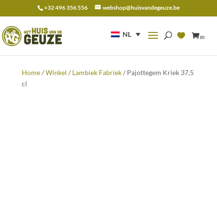
+32 496 356 556
webshop@huisvandegeuze.be
Zoeken
naar:
NL
(0)
Home
/
Winkel
/
Lambiek Fabriek
/ Pajottegem Kriek 37,5
cl