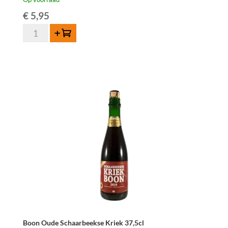
€
5,95
Boon
Toevoegen
Oude
Kriek
Mariage
Parfait
37,5
cl
aantal
Boon Oude Schaarbeekse Kriek 37,5cl