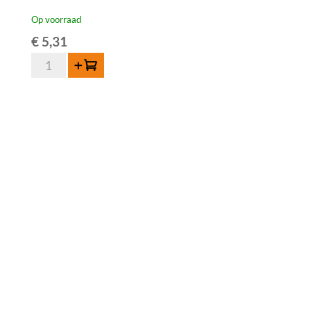
Op voorraad
€
5,31
Boon
Toevoegen
Oude
Schaarbeekse
Kriek
37,5cl
aantal