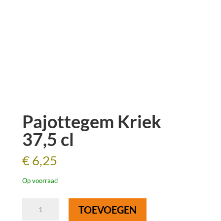
Pajottegem Kriek
37,5 cl
€
6,25
Op voorraad
Pajottegem
TOEVOEGEN
Kriek