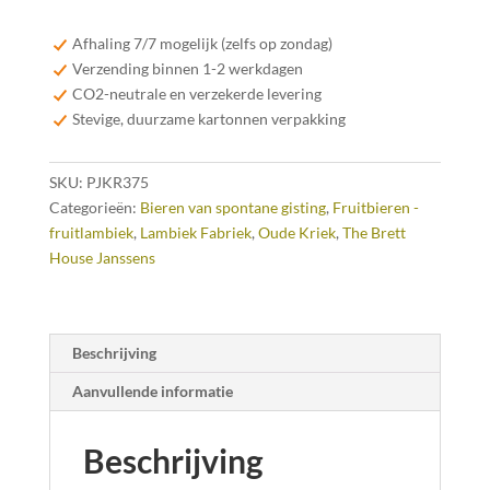
37,5
cl
Afhaling 7/7 mogelijk (zelfs op zondag)
aantal
Verzending binnen 1-2 werkdagen
CO2-neutrale en verzekerde levering
Stevige, duurzame kartonnen verpakking
SKU:
PJKR375
Categorieën:
Bieren van spontane gisting
,
Fruitbieren -
fruitlambiek
,
Lambiek Fabriek
,
Oude Kriek
,
The Brett
House Janssens
Beschrijving
Aanvullende informatie
Beschrijving