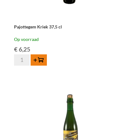
Pajottegem Kriek 37,5 cl
Op voorraad
€
6,25
Pajottegem
Toevoegen
Kriek
37,5
cl
aantal