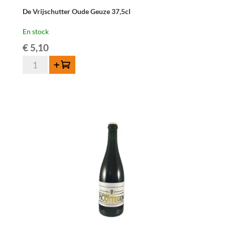
De Vrijschutter Oude Geuze 37,5cl
En stock
€
5,10
quantité
Ajouter au panier
de
De
Vrijschutter
Oude
Geuze
37,5cl