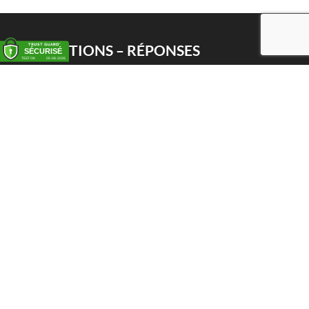
QUESTIONS – RÉPONSES
Enlèvement
Livraison
Service PWS
Proxy Pack Service
Chèque cadeau
CONTACT
Het Huis van de Geuze
Nellekenstraat 42A
1750 LENNIK (België)
BTW BE0872 527 668
Tel: +32 496 356 556