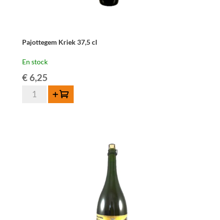
Pajottegem Kriek 37,5 cl
En stock
€
6,25
quantité
Ajouter au panier
de
Pajottegem
Kriek
37,5
cl