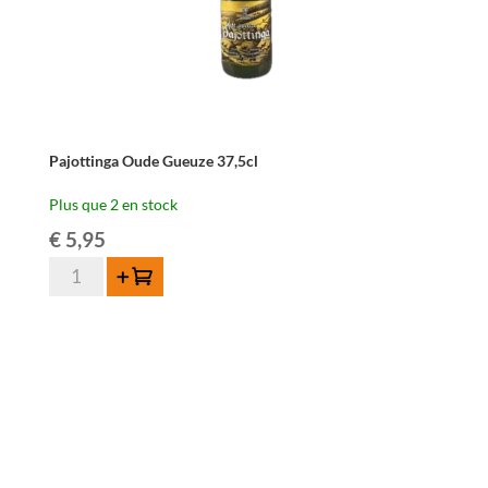
Pajottinga Oude Gueuze 37,5cl
Plus que 2 en stock
€
5,95
quantité
Ajouter au panier
de
Pajottinga
Oude
Gueuze
37,5cl