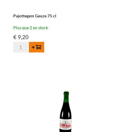
Pajottegem Geuze 75 cl
Plus que 2 en stock
€
9,20
quantité
Ajouter au panier
de
Pajottegem
Geuze
75
cl