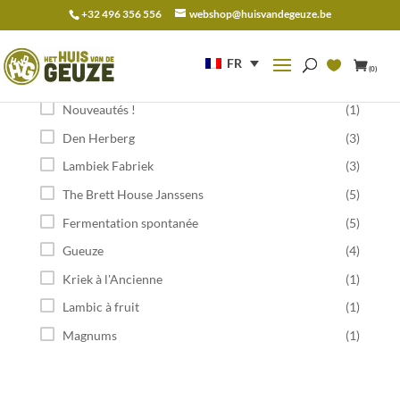
+32 496 356 556
webshop@huisvandegeuze.be
Recherche
pour :
FR
(0)
Catégorie
Nouveautés !
(1)
Den Herberg
(3)
Lambiek Fabriek
(3)
The Brett House Janssens
(5)
Fermentation spontanée
(5)
Gueuze
(4)
Kriek à l'Ancienne
(1)
Lambic à fruit
(1)
Magnums
(1)