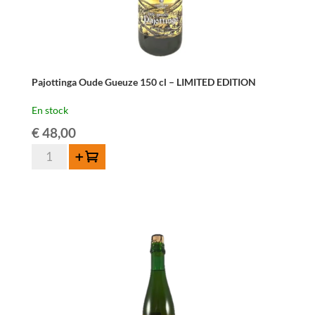
Pajottinga Oude Gueuze 150 cl – LIMITED EDITION
En stock
€
48,00
quantité
Ajouter au panier
de
Pajottinga
Oude
Gueuze
150
cl
-
LIMITED
EDITION