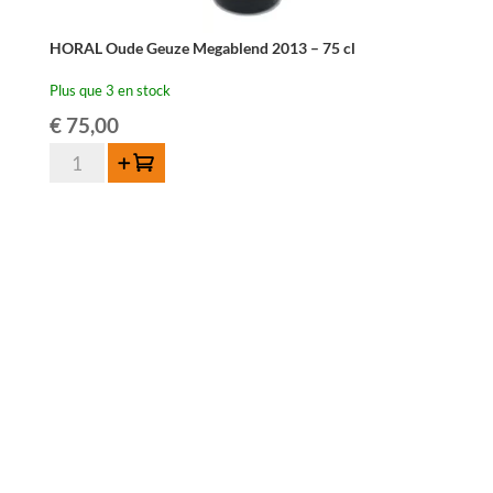
HORAL Oude Geuze Megablend 2013 – 75 cl
Plus que 3 en stock
€
75,00
quantité
Ajouter au panier
de
HORAL
Oude
Geuze
Megablend
2013
-
75
cl