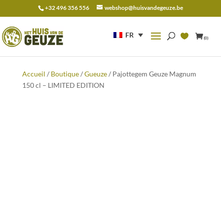
+32 496 356 556
webshop@huisvandegeuze.be
Recherche
pour :
FR
(0)
Accueil
/
Boutique
/
Gueuze
/ Pajottegem Geuze Magnum
150 cl – LIMITED EDITION