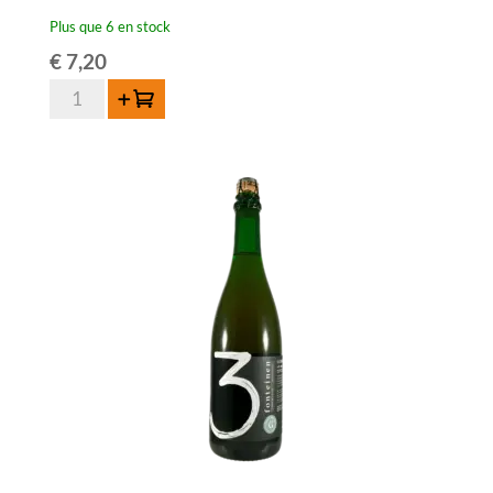
Plus que 6 en stock
€
7,20
quantité
Ajouter au panier
de
Moriau
Oude
Geuze
-
75
cl