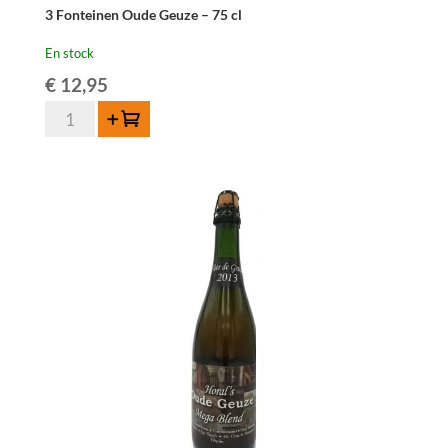
3 Fonteinen Oude Geuze – 75 cl
En stock
€
12,95
quantité
Ajouter au panier
de
3
Fonteinen
Oude
Geuze
-
75
cl