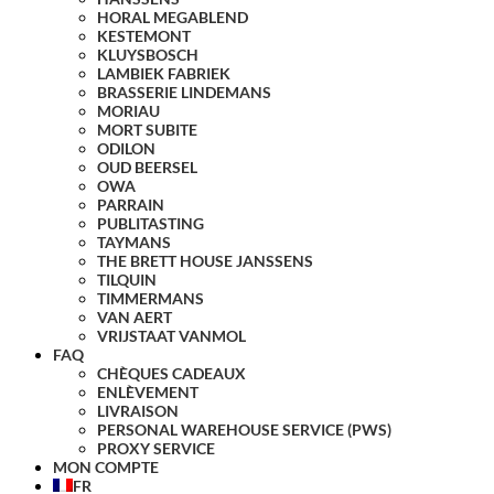
HORAL MEGABLEND
KESTEMONT
KLUYSBOSCH
LAMBIEK FABRIEK
BRASSERIE LINDEMANS
MORIAU
MORT SUBITE
ODILON
OUD BEERSEL
OWA
PARRAIN
PUBLITASTING
TAYMANS
THE BRETT HOUSE JANSSENS
TILQUIN
TIMMERMANS
VAN AERT
VRIJSTAAT VANMOL
FAQ
CHÈQUES CADEAUX
ENLÈVEMENT
LIVRAISON
PERSONAL WAREHOUSE SERVICE (PWS)
PROXY SERVICE
MON COMPTE
FR