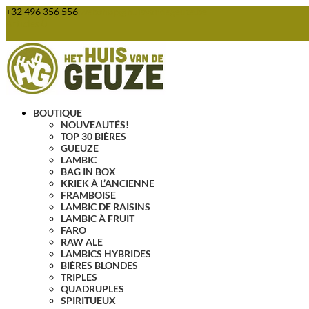
+32 496 356 556
webshop@huisvandegeuze.be
Articles 0
BOUTIQUE
NOUVEAUTÉS!
TOP 30 BIÈRES
GUEUZE
LAMBIC
BAG IN BOX
KRIEK À L’ANCIENNE
FRAMBOISE
LAMBIC DE RAISINS
LAMBIC À FRUIT
FARO
RAW ALE
LAMBICS HYBRIDES
BIÈRES BLONDES
TRIPLES
QUADRUPLES
SPIRITUEUX