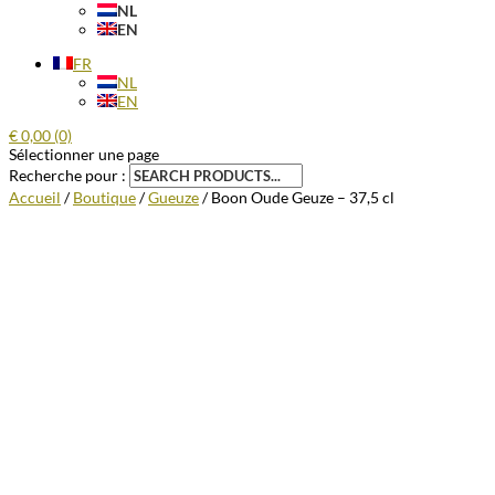
NL
EN
FR
NL
EN
€
0,00
(0)
Sélectionner une page
Recherche pour :
Accueil
/
Boutique
/
Gueuze
/ Boon Oude Geuze – 37,5 cl