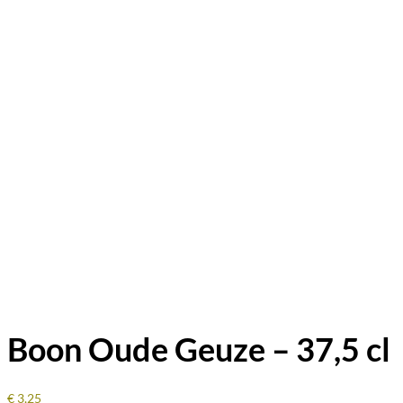
Boon Oude Geuze – 37,5 cl
€
3,25