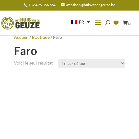
+32 496 356 556
webshop@huisvandegeuze.be
Recherche
pour :
FR
(0)
Accueil
/
Boutique
/ Faro
Faro
Voici le seul résultat