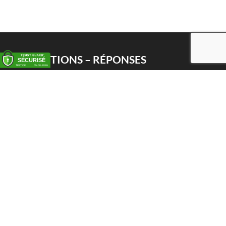
QUESTIONS – RÉPONSES
Enlèvement
Livraison
Service PWS
Proxy Pack Service
Chèque cadeau
CONTACT
Het Huis van de Geuze
Nellekenstraat 42A
1750 LENNIK (België)
BTW BE0872 527 668