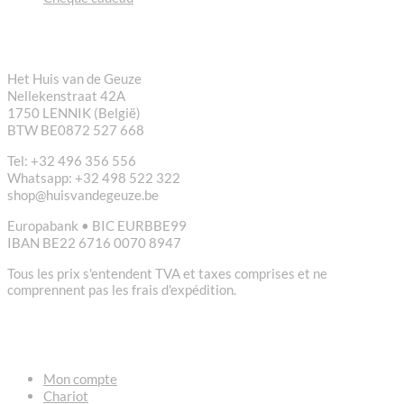
CONTACT
Het Huis van de Geuze
Nellekenstraat 42A
1750 LENNIK (België)
BTW BE0872 527 668
Tel: +32 496 356 556
Whatsapp: +32 498 522 322
shop@huisvandegeuze.be
Europabank • BIC EURBBE99
IBAN BE22 6716 0070 8947
Tous les prix s'entendent TVA et taxes comprises et ne
comprennent pas les frais d'expédition.
LIENS
Mon compte
Chariot