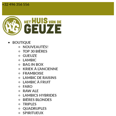
+32 496 356 556
webshop@huisvandegeuze.be
Articles 0
BOUTIQUE
NOUVEAUTÉS!
TOP 30 BIÈRES
GUEUZE
LAMBIC
BAG IN BOX
KRIEK À L’ANCIENNE
FRAMBOISE
LAMBIC DE RAISINS
LAMBIC À FRUIT
FARO
RAW ALE
LAMBICS HYBRIDES
BIÈRES BLONDES
TRIPLES
QUADRUPLES
SPIRITUEUX