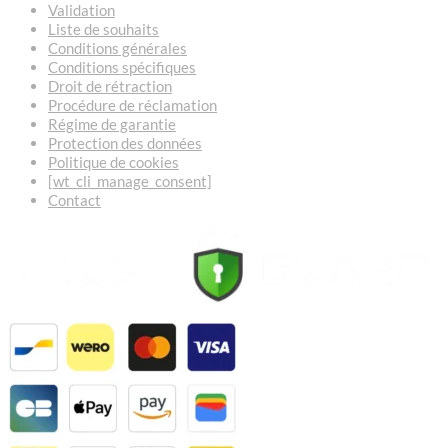
Validation
Liste de souhaits
Conditions générales
Conditions spécifiques
Droit de rétraction
Procédure de réclamation
Régime de garantie
Protection des données
Politique de cookies
[wt_cli_manage_consent]
Contact