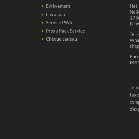
Enlèvement
Het 
Nell
Livraison
1750
Service PWS
BTW
Proxy Pack Service
Tel:
Chèque cadeau
Wha
sho
Eur
IBA
Tous
taxe
comp
d'ex