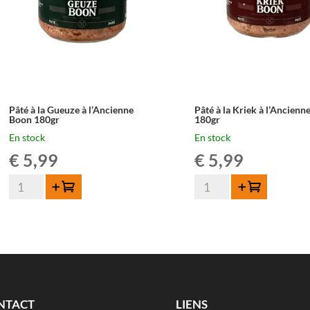
Pâté à la Gueuze à l’Ancienne
Pâté à la Kriek à l’Ancien
Boon 180gr
180gr
En stock
En stock
€
5,99
€
5,99
quantité
quantité
Ajouter au panier
Ajouter au panier
de
de
Pâté
Pâté
à
à
la
la
Gueuze
Kriek
à
à
l'Ancienne
l'Ancienne
NTACT
LIENS
Boon
Boon