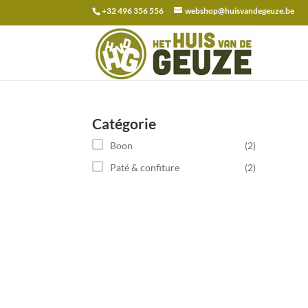
+32 496 356 556
webshop@huisvandegeuze.be
Recherche
pour :
Catégorie
Boon
(2)
Paté & confiture
(2)