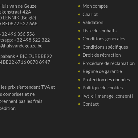
Huis van de Geuze
Mon compte
180gr
180gr
ekenstraat 42A
Chariot
 LENNIK (België)
Validation
 BE0872 527 668
Liste de souhaits
 +32 496 356 556
Conditions générales
tsapp: +32 498 522 322
p@huisvandegeuze.be
Conditions spécifiques
Droit de rétraction
opabank • BIC EURBBE99
N BE22 6716 0070 8947
Procédure de réclamation
Régime de garantie
Protection des données
 les prix s'entendent TVA et
Politique de cookies
s comprises et ne
[wt_cli_manage_consent]
rennent pas les frais
Contact
pédition.