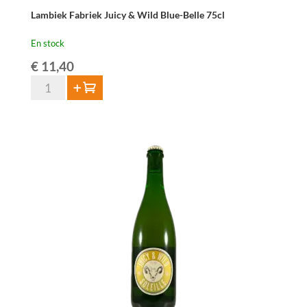
Lambiek Fabriek Juicy & Wild Blue-Belle 75cl
En stock
€
11,40
quantité
Ajouter au panier
de
Lambiek
Fabriek
Juicy
&
Wild
Blue-
Belle
75cl