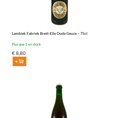
Lambiek Fabriek Brett-Elle Oude Geuze – 75cl
Plus que 1 en stock
€
8,80
Ajouter au panier
quantité
de
Lambiek
Fabriek
Brett-
Elle
Oude
Geuze