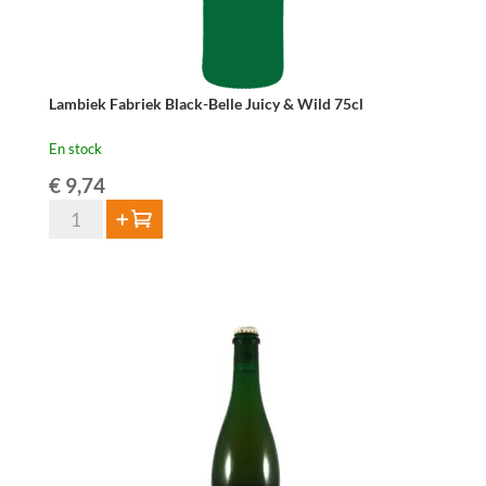
Lambiek Fabriek Black-Belle Juicy & Wild 75cl
En stock
€
9,74
quantité
Ajouter au panier
de
Lambiek
Fabriek
Black-
Belle
Juicy
&
Wild
75cl