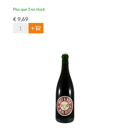
Plus que 3 en stock
€
9,69
quantité
Ajouter au panier
de
Lambiek
Fabriek
Juicy
&
Wild
Rhub-
Elle
75cl