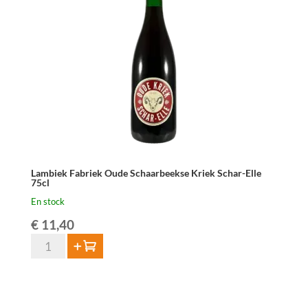
Elle
Oude
Geuze
75cl
Lambiek Fabriek Oude Schaarbeekse Kriek Schar-Elle
75cl
En stock
€
11,40
quantité
Ajouter au panier
de
Lambiek
Fabriek