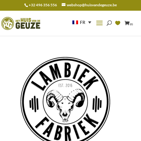
+32 496 356 556
webshop@huisvandegeuze.be
Recherche
pour :
FR
(0)