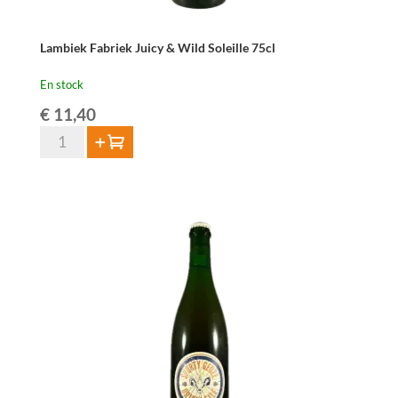
Lambiek Fabriek Juicy & Wild Soleille 75cl
En stock
€
11,40
quantité
Ajouter au panier
de
Lambiek
Fabriek
Juicy
&
Wild
Soleille
75cl