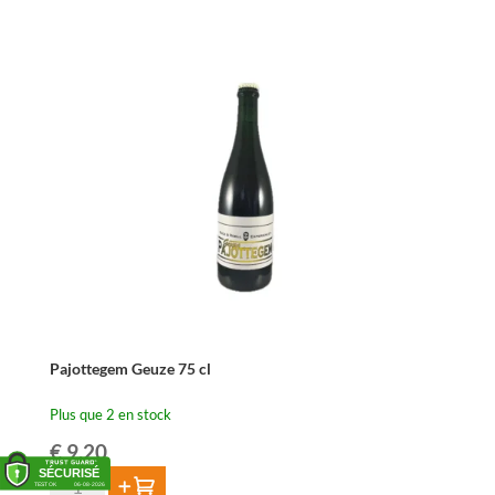
Pajottegem
Kriek
37,5
cl
Pajottegem Geuze 75 cl
Plus que 2 en stock
€
9,20
quantité
Ajouter au panier