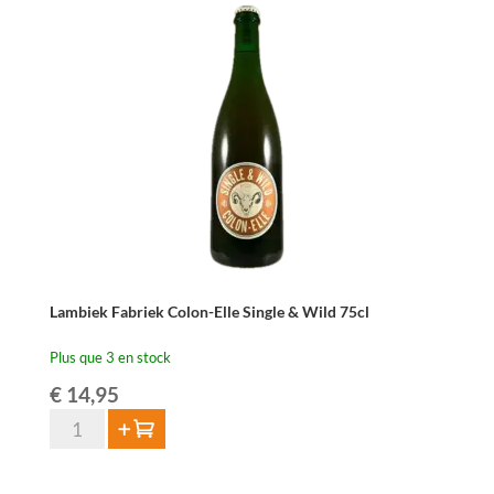
Oude
Schaarbeekse
Kriek
Schar-
Elle
75cl
Lambiek Fabriek Colon-Elle Single & Wild 75cl
Plus que 3 en stock
€
14,95
quantité
Ajouter au panier
de
Lambiek