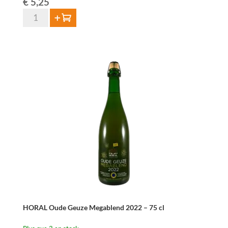
€
5,25
quantité
Ajouter au panier
de
Lambiek
Fabriek
Muscar-
Elle
37,5cl
HORAL Oude Geuze Megablend 2022 – 75 cl