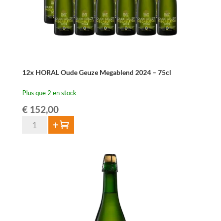
12x HORAL Oude Geuze Megablend 2024 – 75cl
Plus que 2 en stock
€
152,00
quantité
Ajouter au panier
de
12x
HORAL
Oude
Geuze
Megablend
2024