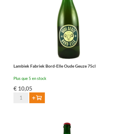
-
75
cl
Lambiek Fabriek Bord-Elle Oude Geuze 75cl
Plus que 5 en stock
€
10,05
quantité
Ajouter au panier
de
Lambiek
Fabriek
Bord-