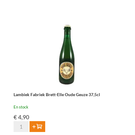
Fabriek
Colon-
Elle
Single
&
Wild
75cl
Lambiek Fabriek Brett-Elle Oude Geuze 37,5cl
En stock
€
4,90
quantité
Ajouter au panier
de