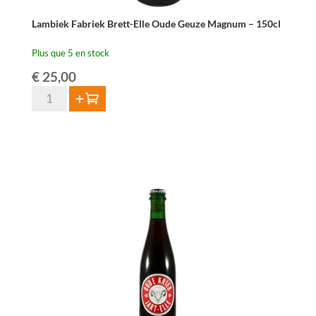
Lambiek Fabriek Brett-Elle Oude Geuze Magnum – 150cl
Plus que 5 en stock
€
25,00
quantité
Ajouter au panier
de
Lambiek
Fabriek
Brett-
Elle
Oude
Geuze
Magnum
-
150cl