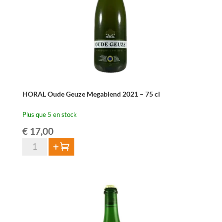
HORAL Oude Geuze Megablend 2021 – 75 cl
Plus que 5 en stock
€
17,00
quantité
Ajouter au panier
de
HORAL
Oude
Geuze
Megablend
2021