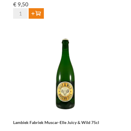
€
9,50
quantité
Ajouter au panier
de
Lambiek
Fabriek
Oude
Kriek
Jart-
Elle
75cl
Lambiek Fabriek Muscar-Elle Juicy & Wild 75cl