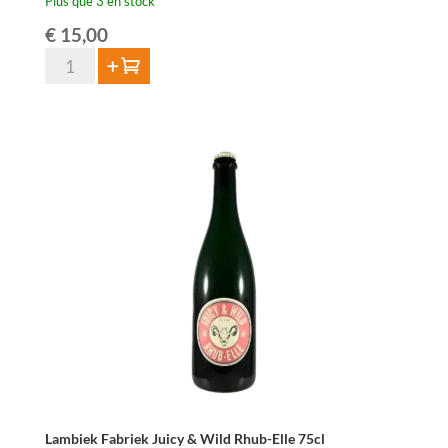
Plus que 3 en stock
€
15,00
quantité
Ajouter au panier
de
HORAL
Oude
Geuze
Megablend
2022
–
75
cl
Lambiek Fabriek Juicy & Wild Rhub-Elle 75cl