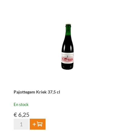
Fabriek
Malvas-
Elle
Juicy
&
Wild
37,5cl
Pajottegem Kriek 37,5 cl
En stock
€
6,25
quantité
Ajouter au panier
de