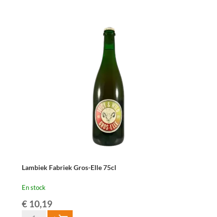
Lambiek
Fabriek
Brett-
Elle
Oude
Geuze
37,5cl
Lambiek Fabriek Gros-Elle 75cl
En stock
€
10,19
quantité