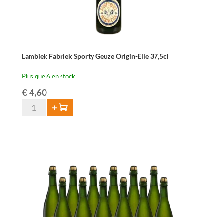
Lambiek Fabriek Sporty Geuze Origin-Elle 37,5cl
Plus que 6 en stock
€
4,60
quantité
Ajouter au panier
de
Lambiek
Fabriek
Sporty
Geuze
Origin-
Elle
37,5cl