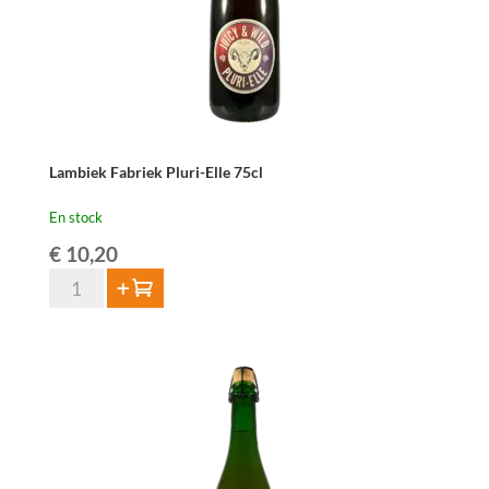
-
75cl
Lambiek Fabriek Pluri-Elle 75cl
En stock
€
10,20
quantité
Ajouter au panier
de
Lambiek
Fabriek
Pluri-
Elle
75cl