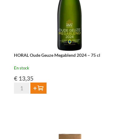
-
75cl
HORAL Oude Geuze Megablend 2024 – 75 cl
En stock
€
13,35
quantité
Ajouter au panier
de
HORAL
Oude
Geuze
Megablend
2024