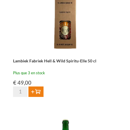
–
75
cl
Lambiek Fabriek Hell & Wild Spiritu-Elle 50 cl
Plus que 3 en stock
€
49,00
quantité
Ajouter au panier
de
Lambiek
Fabriek
Hell
&