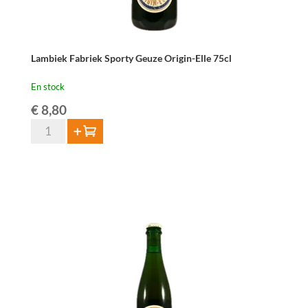
Lambiek Fabriek Sporty Geuze Origin-Elle 75cl
En stock
€
8,80
quantité
Ajouter au panier
de
Lambiek
Fabriek
Sporty
Geuze
Origin-
Elle
75cl