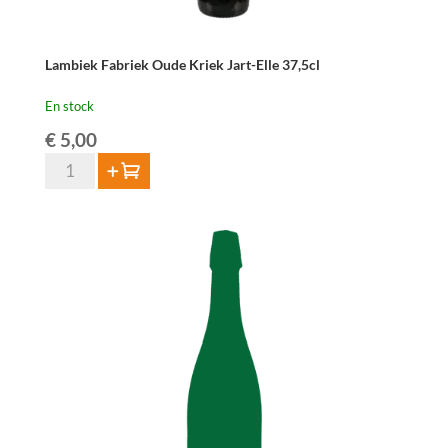
Lambiek Fabriek Oude Kriek Jart-Elle 37,5cl
En stock
€
5,00
quantité
Ajouter au panier
de
Lambiek
Fabriek
Oude
Kriek
Jart-
Elle
37,5cl