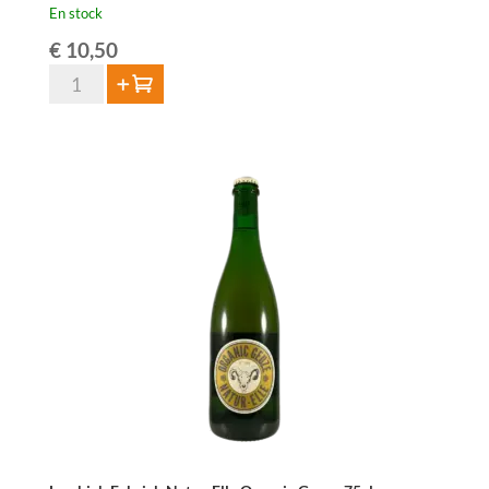
En stock
€
10,50
quantité
Ajouter au panier
de
Lambiek
Fabriek
Muscar-
Elle
Juicy
&
Wild
75cl