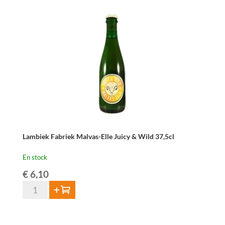
Fabriek
Malvas-
Elle
75cl
Lambiek Fabriek Malvas-Elle Juicy & Wild 37,5cl
En stock
€
6,10
quantité
Ajouter au panier
de
Lambiek