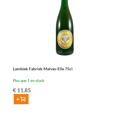
Wild
Spiritu-
Elle
50
cl
Lambiek Fabriek Malvas-Elle 75cl
Plus que 1 en stock
€
11,85
Ajouter au panier
quantité
de
Lambiek