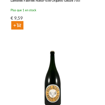
Lambiek Fabriek Natur-Elle Organic Geuze 75cl
Plus que 1 en stock
€
9,59
Ajouter au panier
quantité
de
Lambiek
Fabriek
Natur-
Elle
Organic
Geuze
75cl