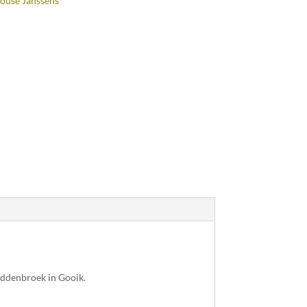
ouse Janssens
addenbroek in Gooik.