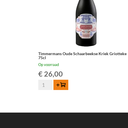
Timmermans Oude Schaarbeekse Kriek Griotteke
75cl
Op voorraad
€
26,00
Timmermans
Toevoegen
Oude
Schaarbeekse
Kriek
Griotteke
75cl
aantal