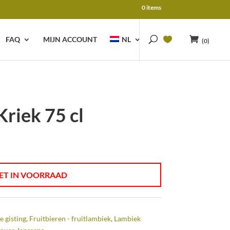
0 items
FAQ
MIJN ACCOUNT
NL
(0)
riek 75 cl
ET IN VOORRAAD
e gisting
,
Fruitbieren - fruitlambiek
,
Lambiek