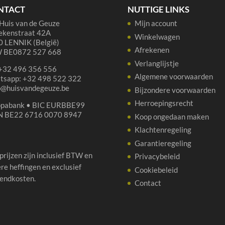
NTACT
NUTTIGE LINKS
Huis van de Geuze
Mijn account
ekenstraat 42A
Winkelwagen
 LENNIK (België)
Afrekenen
 BE0872 527 668
Verlanglijstje
 +32 496 356 556
Algemene voorwaarden
tsapp: +32 498 522 322
p@huisvandegeuze.be
Bijzondere voorwaarden
Herroepingsrecht
opabank • BIC EURBBE99
N BE22 6716 0070 8947
Koop ongedaan maken
Klachtenregeling
Garantieregeling
 prijzen zijn inclusief BTW en
Privacybeleid
re heffingen en exclusief
Cookiebeleid
endkosten.
Contact