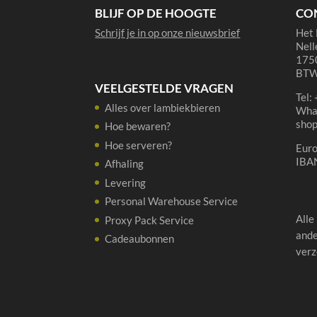
BLIJF OP DE HOOGTE
CO
Schrijf je in op onze nieuwsbrief
Het 
Nell
1750
BTW
VEELGESTELDE VRAGEN
Tel:
Alles over lambiekbieren
Wha
sho
Hoe bewaren?
Hoe serveren?
Eur
IBA
Afhaling
Levering
Personal Warehouse Service
Alle
Proxy Pack Service
ande
Cadeaubonnen
verz