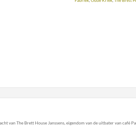
Fabriek
,
Oude Kriek
,
The Brett H
acht van The Brett House Janssens, eigendom van de uitbater van café P