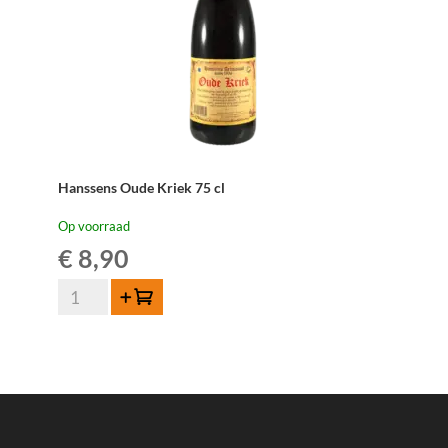
Hanssens Oude Kriek 75 cl
Op voorraad
€
8,90
Hanssens
Toevoegen
Oude
Kriek
75
cl
aantal