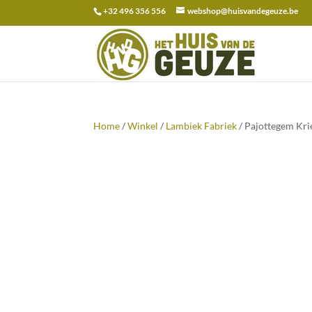
+32 496 356 556
webshop@huisvandegeuze.be
Zoeken
naar:
Home
/
Winkel
/
Lambiek Fabriek
/ Pajottegem Kri