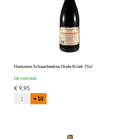
Hanssens Schaarbeekse Oude Kriek 75cl
Op voorraad
€
9,95
Hanssens
Toevoegen
Schaarbeekse
Oude
Kriek
75cl
aantal