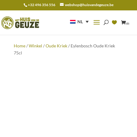
+32 496 356 556
webshop@huisvandegeuze.be
Zoeken
naar:
NL
(0)
Home
/
Winkel
/
Oude Kriek
/ Eylenbosch Oude Kriek
75cl