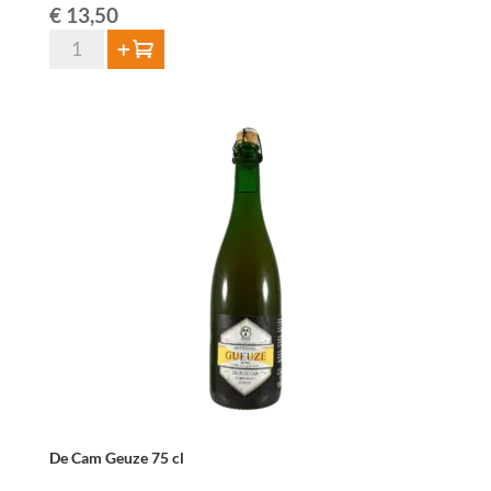
€
13,50
Boon
Toevoegen
Oude
Geuze
Black
Label
Edition
N°7
-
75
cl
aantal
De Cam Geuze 75 cl