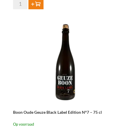
Boon
Toevoegen
Oude
Geuze
75
cl
aantal
Boon Oude Geuze Black Label Edition N°7 – 75 cl
Op voorraad