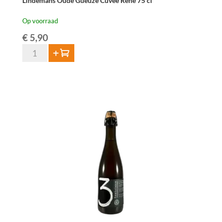
Lindemans Oude Gueuze Cuvée René 75 cl
Op voorraad
€
5,90
Lindemans
Toevoegen
Oude
Gueuze
Cuvée
René
75
cl
aantal