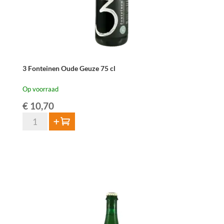
3 Fonteinen Oude Geuze 75 cl
Op voorraad
€
10,70
3
Toevoegen
Fonteinen
Oude
Geuze
75
cl
aantal