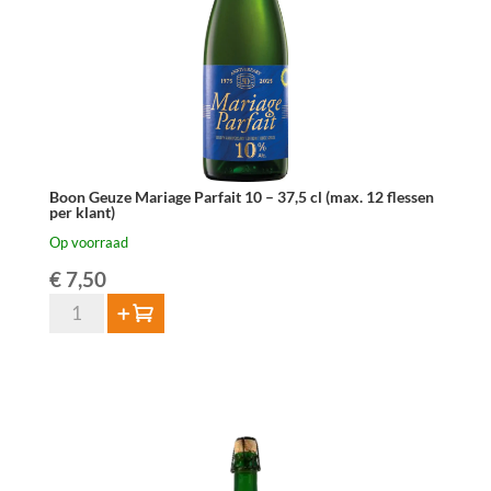
Boon Geuze Mariage Parfait 10 – 37,5 cl (max. 12 flessen
per klant)
Op voorraad
€
7,50
Boon
Toevoegen
Geuze
Mariage
Parfait
10
-
37,5