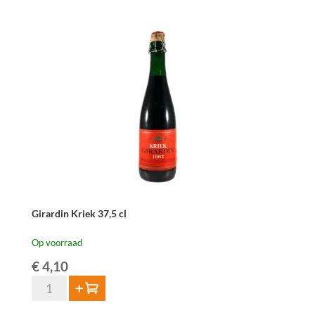
Geuze
Devillé
37,5cl
aantal
Girardin Kriek 37,5 cl
Op voorraad
€
4,10
Girardin
Toevoegen
Kriek