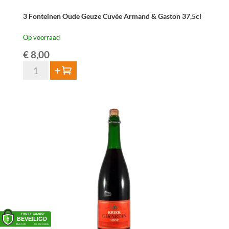
3 Fonteinen Oude Geuze Cuvée Armand & Gaston 37,5cl
Op voorraad
€
8,00
3
Toevoegen
Fonteinen
Oude
Geuze
Cuvée
Armand
&
Gaston
37,5cl
aantal