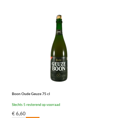
Oude
Geuze
Megablend
2024
–
75
cl
aantal
Boon Oude Geuze 75 cl
Slechts 5 resterend op voorraad
€
6,60