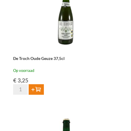
aantal
De Troch Oude Geuze 37,5cl
Op voorraad
€
3,25
De
Toevoegen
Troch
Oude
Geuze
37,5cl
aantal