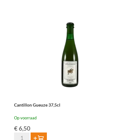
37,5
cl
aantal
Cantillon Gueuze 37,5cl
Op voorraad
€
6,50
Cantillon
Toevoegen