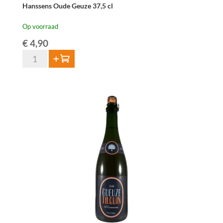
Hanssens Oude Geuze 37,5 cl
Op voorraad
€
4,90
Hanssens
Toevoegen
Oude
Geuze
37,5
cl
aantal