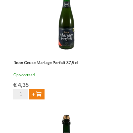
cl
(max.
12
flessen
per
klant)
aantal
Boon Geuze Mariage Parfait 37,5 cl
Op voorraad
€
4,35
Boon
Toevoegen
Geuze
Mariage
Parfait
37,5
cl