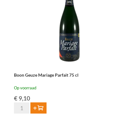
aantal
Boon Geuze Mariage Parfait 75 cl
Op voorraad
€
9,10
Boon
Toevoegen
Geuze
Mariage
Parfait
75