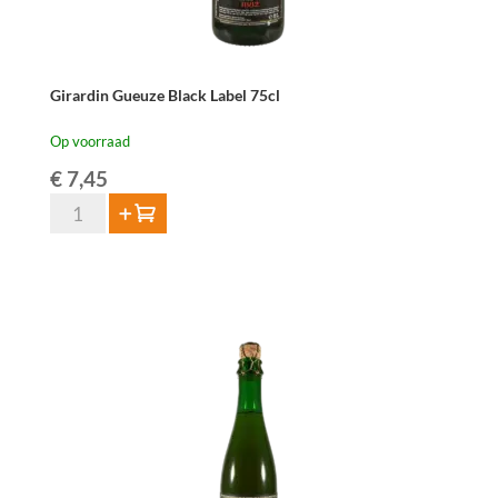
Girardin Gueuze Black Label 75cl
Op voorraad
€
7,45
Girardin
Toevoegen
Gueuze
Black
Label
75cl
aantal