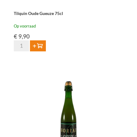
Tilquin Oude Gueuze 75cl
Op voorraad
€
9,90
Tilquin
Toevoegen
Oude
Gueuze
75cl
aantal