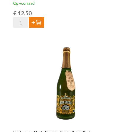
Op voorraad
€
12,50
De
Toevoegen
Cam
Geuze
75
cl
aantal