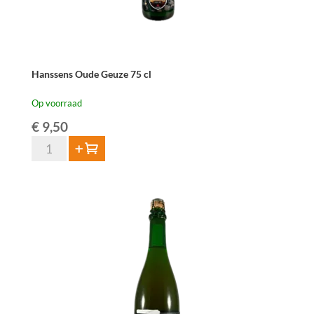
Hanssens Oude Geuze 75 cl
Op voorraad
€
9,50
Hanssens
Toevoegen
Oude
Geuze
75
cl
aantal