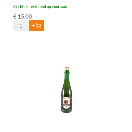
Slechts 3 resterend op voorraad
€
15,00
HORAL
Toevoegen
Oude
Geuze
Megablend
2022
–
75
cl
aantal