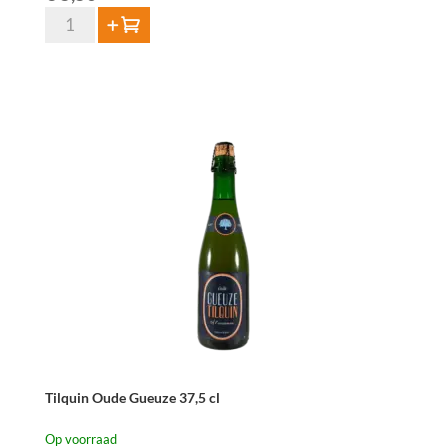
3
Toevoegen
Fonteinen
Oude
Geuze
37,5
cl
aantal
Tilquin Oude Gueuze 37,5 cl
Op voorraad