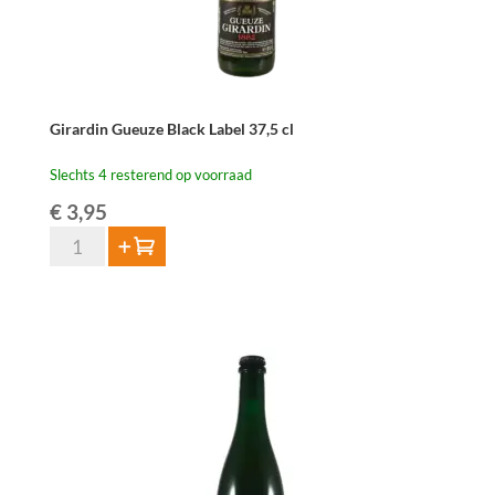
Girardin Gueuze Black Label 37,5 cl
Slechts 4 resterend op voorraad
€
3,95
Girardin
Toevoegen
Gueuze
Black
Label
37,5
cl
aantal