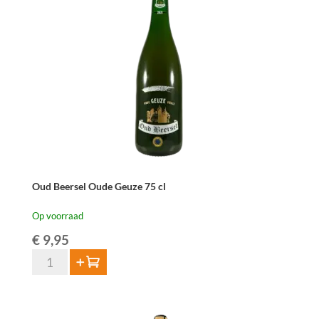
Oude
Geuze
75cl
aantal
Oud Beersel Oude Geuze 75 cl
Op voorraad
€
9,95
Oud
Toevoegen
Beersel
Oude
Geuze