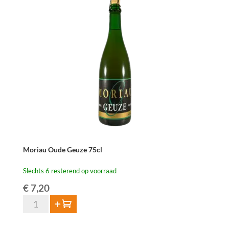
75
cl
aantal
Moriau Oude Geuze 75cl
Slechts 6 resterend op voorraad
€
7,20
Moriau
Toevoegen
Oude
Geuze