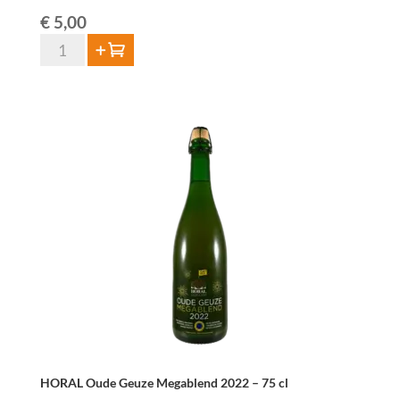
€
5,00
Tilquin
Toevoegen
Oude
Gueuze
37,5
cl
aantal
HORAL Oude Geuze Megablend 2022 – 75 cl