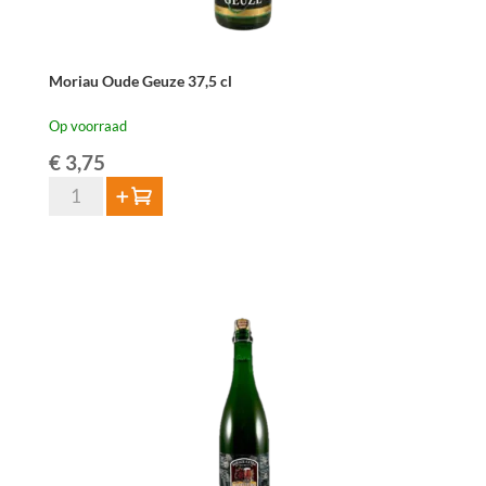
Moriau Oude Geuze 37,5 cl
Op voorraad
€
3,75
Moriau
Toevoegen
Oude
Geuze
37,5
cl
aantal