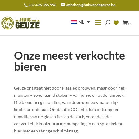
+32 496 356 556
webshop@huisvandegeuze.be
Zoeken
naar:
NL
(0)
Onze meest verkochte
bieren
Geuze ontstaat niet door klassiek brouwen, maar door het
mengen – zogenaamd steken – van jonge en oude lambiek.
Die blend hergist op fles, waardoor opnieuw natuurlijk
koolzuur ontstaat. Omdat die CO2 niet kan ontsnappen
omwille van de glazen fles en de kurk, verandert de
aanvankelijk koolzuurarme mengeling in een sprankelend
bier met een stevige schuimkraag.