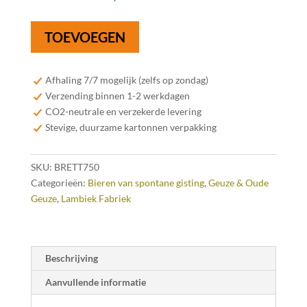
Lambiek
TOEVOEGEN
Fabriek
Brett-
Elle
Afhaling 7/7 mogelijk (zelfs op zondag)
Oude
Verzending binnen 1-2 werkdagen
Geuze
CO2-neutrale en verzekerde levering
75cl
Stevige, duurzame kartonnen verpakking
aantal
SKU:
BRETT750
Categorieën:
Bieren van spontane gisting
,
Geuze & Oude
Geuze
,
Lambiek Fabriek
Beschrijving
Aanvullende informatie