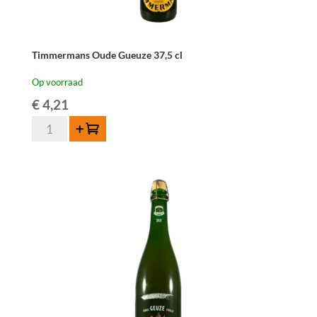
Timmermans Oude Gueuze 37,5 cl
Op voorraad
€
4,21
Timmermans
Toevoegen
Oude
Gueuze
37,5
cl
aantal