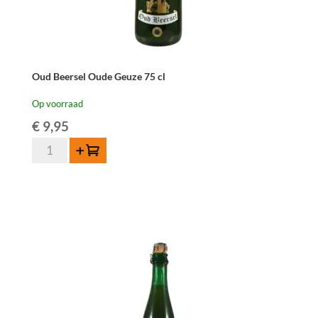
Oud Beersel Oude Geuze 75 cl
Op voorraad
€
9,95
Oud
Toevoegen
Beersel
Oude
Geuze
75
cl
aantal