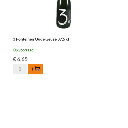
3 Fonteinen Oude Geuze 37,5 cl
Op voorraad
€
6,65
3
Toevoegen
Fonteinen
Oude
Geuze
37,5
cl
aantal