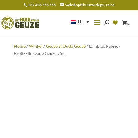
+32 496 356 556
webshop@huisvandegeuze.be
Zoeken
naar:
NL
(0)
Home
/
Winkel
/
Geuze & Oude Geuze
/ Lambiek Fabriek
Brett-Elle Oude Geuze 75cl