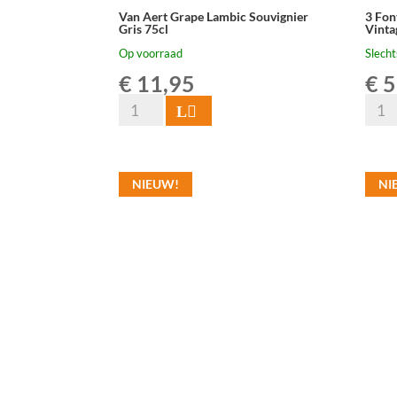
Van Aert Grape Lambic Souvignier
3 Fon
Gris 75cl
Vinta
Op voorraad
Slecht
€
11,95
€
5
Van
3
Toevoegen
Aert
Fonte
Grape
Cuvé
Lambic
Arma
NIEUW!
NI
Souvignier
&
Gris
Gasto
75cl
Vinta
aantal
2020
Magn
150
cl
aanta