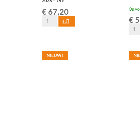
2026 – 75 cl
Op vo
€
67,20
€
5
6x
Toevoegen
HORAL
De
Oude
Vrijs
Geuze
Oude
Megablend
Geuz
NIEUW!
NI
2026
37,5c
–
aanta
75
cl
aantal