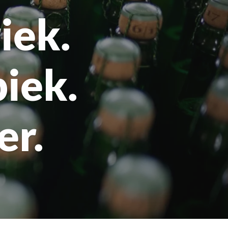
iek.
iek.
er.