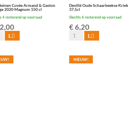
teinen Cuvée Armand & Gaston
Devillé Oude Schaarbeekse Krie
ge 2020 Magnum 150 cl
37,5cl
s 4 resterend op voorraad
Slechts 6 resterend op voorraad
2,00
€
6,20
Devillé
Toevoegen
Toevoegen
inen
Oude
e
Schaarbeekse
nd
Kriek
EUW!
NIEUW!
37,5cl
n
aantal
ge
um
l