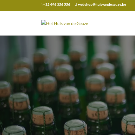
+32 496 356 556
webshop@huisvandegeuze.be
Zoeken
naar: