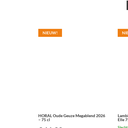
NIEUW!
NI
HORAL Oude Geuze Megablend 2026
Lambi
– 75 cl
Elle 7
Slecht