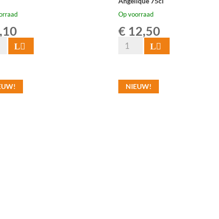
Angélique 75cl
orraad
Op voorraad
,10
€
12,50
Tilquin
Toevoegen
Toevoegen
chutter
Oude
Gueuze
e
Tilquin
EUW!
NIEUW!
l
Cuvée
l
Angélique
75cl
aantal