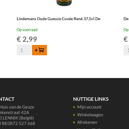
Lindemans Oude Gueuze Cuvée René 37,5cl De
De
Op voorraad
Op
€
2,99
€
Lindemans
De
Toevoegen
Oude
Tr
Gueuze
Ou
Cuvée
Ge
René
37,
37,5cl
aan
De
aantal
NTACT
NUTTIGE LINKS
Huis van de Geuze
Mijn account
ekenstraat 42A
Winkelwagen
 LENNIK (België)
Afrekenen
 BE0872 527 668