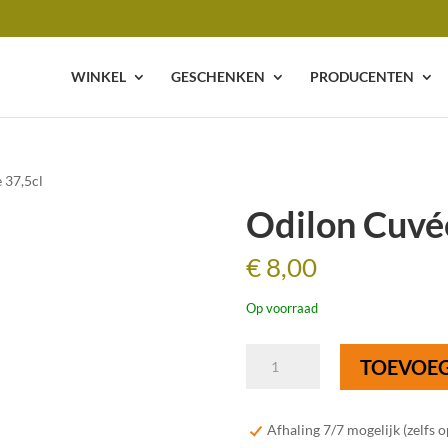
WINKEL
GESCHENKEN
PRODUCENTEN
 37,5cl
Odilon Cuvé
€
8,00
Op voorraad
Odilon
TOEVOE
Cuvée
Pensionnée
37,5cl
Afhaling 7/7 mogelijk (zelfs 
aantal