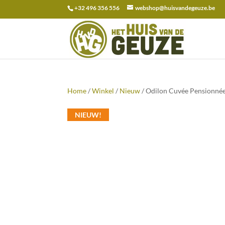
+32 496 356 556
webshop@huisvandegeuze.be
Zoeken
naar:
Home
/
Winkel
/
Nieuw
/ Odilon Cuvée Pensionnée
NIEUW!