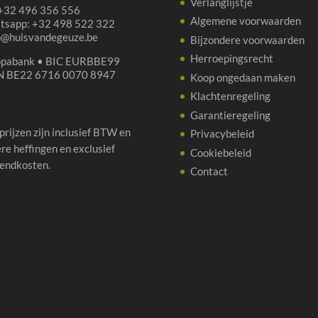
Verlanglijstje
 +32 496 356 556
Algemene voorwaarden
tsapp: +32 498 522 322
p@huisvandegeuze.be
Bijzondere voorwaarden
Herroepingsrecht
opabank • BIC EURBBE99
N BE22 6716 0070 8947
Koop ongedaan maken
Klachtenregeling
Garantieregeling
 prijzen zijn inclusief BTW en
Privacybeleid
re heffingen en exclusief
Cookiebeleid
endkosten.
Contact