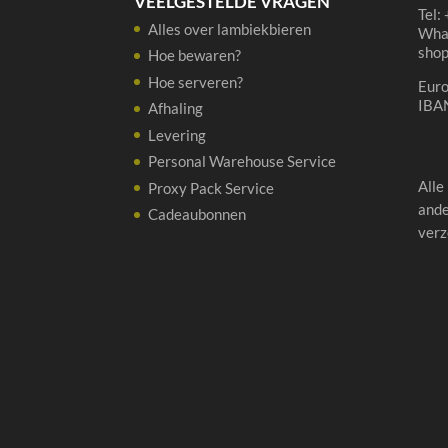
VEELGESTELDE VRAGEN
Tel:
Alles over lambiekbieren
Wha
sho
Hoe bewaren?
Hoe serveren?
Eur
IBA
Afhaling
Levering
Personal Warehouse Service
Alle
Proxy Pack Service
ande
Cadeaubonnen
verz