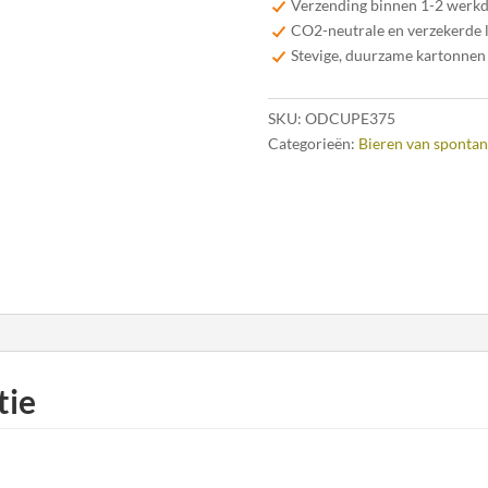
Verzending binnen 1-2 werk
CO2-neutrale en verzekerde 
Stevige, duurzame kartonnen
SKU:
ODCUPE375
Categorieën:
Bieren van spontan
tie