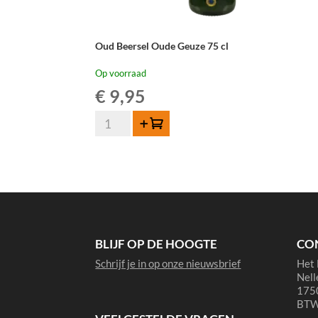
Oud Beersel Oude Geuze 75 cl
Op voorraad
€
9,95
Oud
Toevoegen
Beersel
Oude
Geuze
75
cl
aantal
BLIJF OP DE HOOGTE
CO
Schrijf je in op onze nieuwsbrief
Het 
Nell
1750
BTW