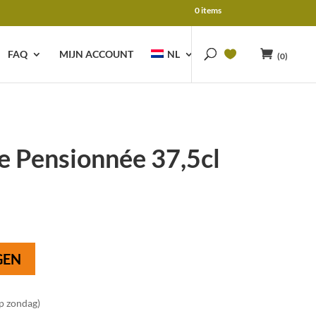
0 items
FAQ
MIJN ACCOUNT
NL
(0)
e Pensionnée 37,5cl
GEN
op zondag)