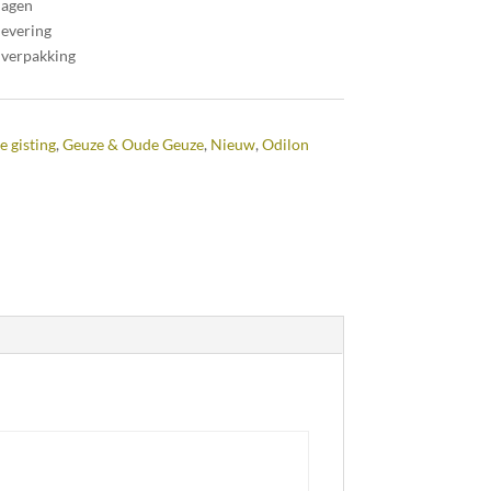
dagen
levering
 verpakking
e gisting
,
Geuze & Oude Geuze
,
Nieuw
,
Odilon