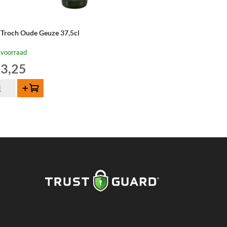
 Troch Oude Geuze 37,5cl
 voorraad
3,25
Toevoegen
och
de
uze
5cl
tal