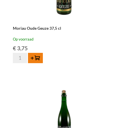
Moriau Oude Geuze 37,5 cl
Op voorraad
€
3,75
Moriau
Toevoegen
Oude
Geuze
37,5
cl
aantal