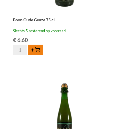
Boon Oude Geuze 75 cl
Slechts 5 resterend op voorraad
€
6,60
Boon
Toevoegen
Oude
Geuze
75
cl
aantal