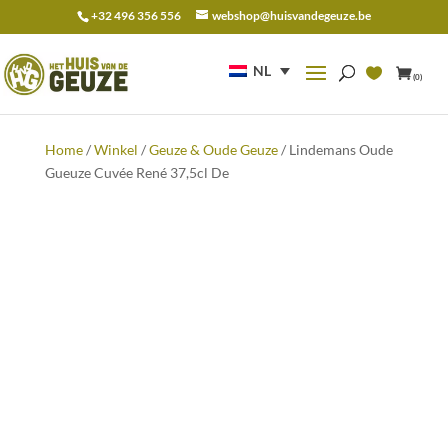
+32 496 356 556
webshop@huisvandegeuze.be
Zoeken
naar:
NL
(0)
Home
/
Winkel
/
Geuze & Oude Geuze
/ Lindemans Oude
Gueuze Cuvée René 37,5cl De