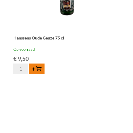
Hanssens Oude Geuze 75 cl
Op voorraad
€
9,50
Hanssens
Toevoegen
Oude
Geuze
75
cl
aantal