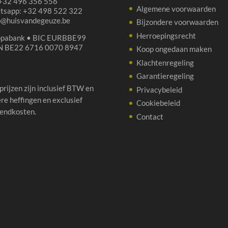
 +32 496 356 556
Algemene voorwaarden
tsapp: +32 498 522 322
p@huisvandegeuze.be
Bijzondere voorwaarden
Herroepingsrecht
opabank • BIC EURBBE99
N BE22 6716 0070 8947
Koop ongedaan maken
Klachtenregeling
Garantieregeling
 prijzen zijn inclusief BTW en
Privacybeleid
re heffingen en exclusief
Cookiebeleid
endkosten.
Contact