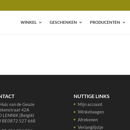
WINKEL
GESCHENKEN
PRODUCENTEN
NTACT
NUTTIGE LINKS
Huis van de Geuze
Mijn account
ekenstraat 42A
Winkelwagen
 LENNIK (België)
Afrekenen
 BE0872 527 668
Verlanglijstje