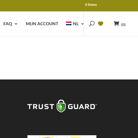
0 items
FAQ
MIJN ACCOUNT
NL
(0)