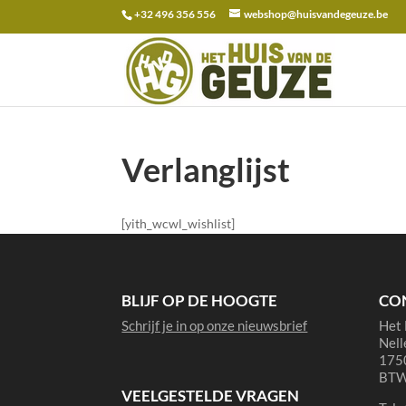
+32 496 356 556
webshop@huisvandegeuze.be
Zoeken
naar:
Verlanglijst
[yith_wcwl_wishlist]
BLIJF OP DE HOOGTE
CO
Schrijf je in op onze nieuwsbrief
Het 
Nell
1750
BTW
VEELGESTELDE VRAGEN