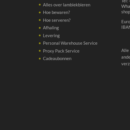
Tel:
Alles over lambiekbieren
Wha
sho
Hoe bewaren?
Hoe serveren?
Eur
IBA
Afhaling
Levering
Personal Warehouse Service
Alle
Proxy Pack Service
ande
Cadeaubonnen
verz