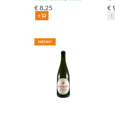
€
8,25
€
9
Van
Toevoegen
Aert
Van
Gueu
Aert
Cass
Gueuze
75cl
NIEUW!
Artisanale
aant
Barolo
Foeder
Aged
75cl
aantal