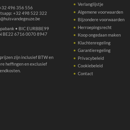
Verlanglijstje
 +32 496 356 556
Algemene voorwaarden
tsapp: +32 498 522 322
p@huisvandegeuze.be
Bijzondere voorwaarden
Herroepingsrecht
opabank • BIC EURBBE99
N BE22 6716 0070 8947
Koop ongedaan maken
Klachtenregeling
Garantieregeling
 prijzen zijn inclusief BTW en
Privacybeleid
re heffingen en exclusief
Cookiebeleid
endkosten.
Contact