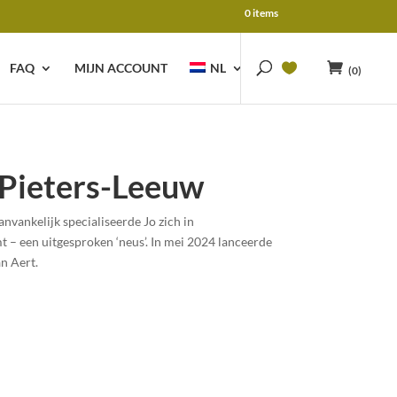
0 items
FAQ
MIJN ACCOUNT
NL
(0)
-Pieters-Leeuw
vankelijk specialiseerde Jo zich in
t – een uitgesproken ‘neus’. In mei 2024 lanceerde
an Aert.