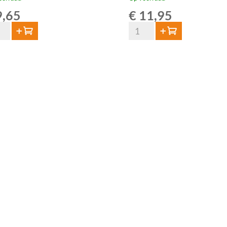
,65
€
11,95
Van
Toevoegen
Toevoegen
Aert
ze
Grape
is
Lambic
Souvignier
al
Gris
75cl
aantal