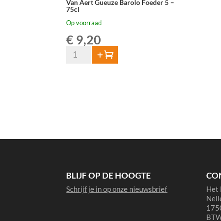
Van Aert Gueuze Barolo Foeder 5 –
75cl
Op voorraad
€
9,20
Van
Toevoegen
Aert
Gueuze
Barolo
Foeder
5
-
75cl
aantal
BLIJF OP DE HOOGTE
CO
Schrijf je in op onze nieuwsbrief
Het 
Nell
1750
BTW