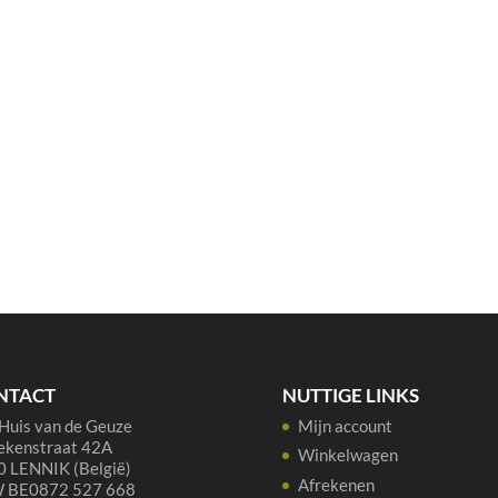
NTACT
NUTTIGE LINKS
Huis van de Geuze
Mijn account
ekenstraat 42A
Winkelwagen
 LENNIK (België)
Afrekenen
 BE0872 527 668