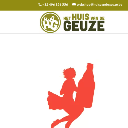
+32 496 356 556
webshop@huisvandegeuze.be
Zoeken
naar: