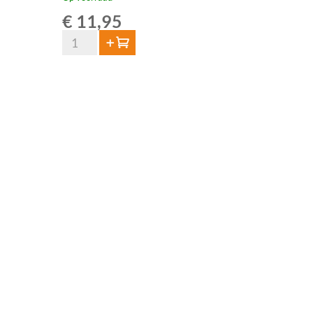
€
11,95
Van
Toevoegen
Aert
Grape
Lambic
Merlot
75cl
aantal