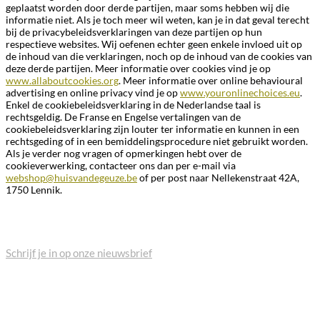
geplaatst worden door derde partijen, maar soms hebben wij die
informatie niet. Als je toch meer wil weten, kan je in dat geval terecht
bij de privacybeleidsverklaringen van deze partijen op hun
respectieve websites. Wij oefenen echter geen enkele invloed uit op
de inhoud van die verklaringen, noch op de inhoud van de cookies van
deze derde partijen. Meer informatie over cookies vind je op
www.allaboutcookies.org
. Meer informatie over online behavioural
advertising en online privacy vind je op
www.youronlinechoices.eu
.
Enkel de cookiebeleidsverklaring in de Nederlandse taal is
rechtsgeldig. De Franse en Engelse vertalingen van de
cookiebeleidsverklaring zijn louter ter informatie en kunnen in een
rechtsgeding of in een bemiddelingsprocedure niet gebruikt worden.
Als je verder nog vragen of opmerkingen hebt over de
cookieverwerking, contacteer ons dan per e-mail via
webshop@huisvandegeuze.be
of per post naar Nellekenstraat 42A,
1750 Lennik.
BLIJF OP DE HOOGTE
Schrijf je in op onze nieuwsbrief
VEELGESTELDE VRAGEN