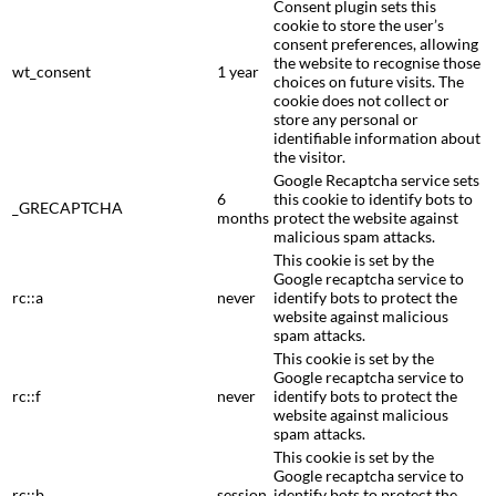
Consent plugin sets this
cookie to store the user’s
consent preferences, allowing
the website to recognise those
wt_consent
1 year
choices on future visits. The
cookie does not collect or
store any personal or
identifiable information about
the visitor.
Google Recaptcha service sets
6
this cookie to identify bots to
_GRECAPTCHA
months
protect the website against
malicious spam attacks.
This cookie is set by the
Google recaptcha service to
rc::a
never
identify bots to protect the
website against malicious
spam attacks.
This cookie is set by the
Google recaptcha service to
rc::f
never
identify bots to protect the
website against malicious
spam attacks.
This cookie is set by the
Google recaptcha service to
rc::b
session
identify bots to protect the