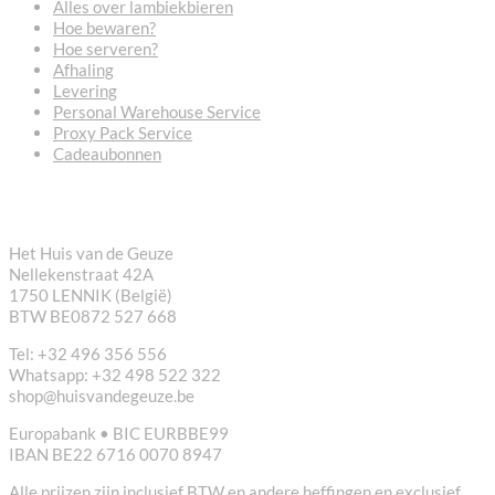
Alles over lambiekbieren
Hoe bewaren?
Hoe serveren?
Afhaling
Levering
Personal Warehouse Service
Proxy Pack Service
Cadeaubonnen
CONTACT
Het Huis van de Geuze
Nellekenstraat 42A
1750 LENNIK (België)
BTW BE0872 527 668
Tel: +32 496 356 556
Whatsapp: +32 498 522 322
shop@huisvandegeuze.be
Europabank • BIC EURBBE99
IBAN BE22 6716 0070 8947
Alle prijzen zijn inclusief BTW en andere heffingen en exclusief