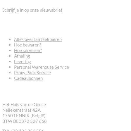
Schrijf je in op onze nieuwsbrief
VEELGESTELDE VRAGEN
Alles over lambiekbieren
Hoe bewaren?
Hoe serveren?
Afhaling
Levering
Personal Warehouse Service
Proxy Pack Service
Cadeaubonnen
CONTACT
Het Huis van de Geuze
Nellekenstraat 42A
1750 LENNIK (België)
BTW BE0872 527 668
Tel: +32 496 356 556