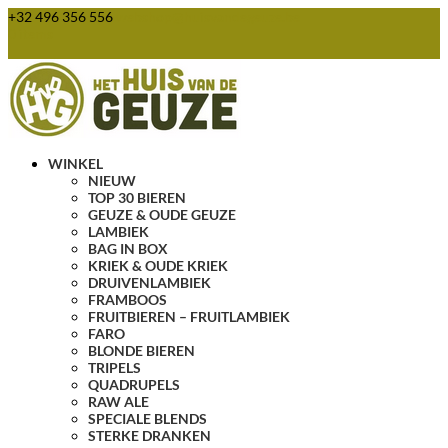
+32 496 356 556
webshop@huisvandegeuze.be
0 items
WINKEL
NIEUW
TOP 30 BIEREN
GEUZE & OUDE GEUZE
LAMBIEK
BAG IN BOX
KRIEK & OUDE KRIEK
DRUIVENLAMBIEK
FRAMBOOS
FRUITBIEREN – FRUITLAMBIEK
FARO
BLONDE BIEREN
TRIPELS
QUADRUPELS
RAW ALE
SPECIALE BLENDS
STERKE DRANKEN