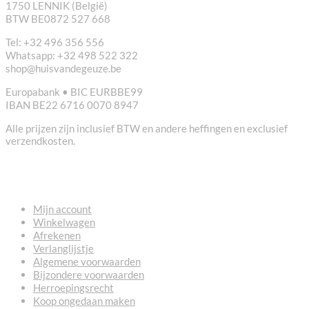
1750 LENNIK (België)
BTW BE0872 527 668
Tel: +32 496 356 556
Whatsapp: +32 498 522 322
shop@huisvandegeuze.be
Europabank • BIC EURBBE99
IBAN BE22 6716 0070 8947
Alle prijzen zijn inclusief BTW en andere heffingen en exclusief
verzendkosten.
NUTTIGE LINKS
Mijn account
Winkelwagen
Afrekenen
Verlanglijstje
Algemene voorwaarden
Bijzondere voorwaarden
Herroepingsrecht
Koop ongedaan maken