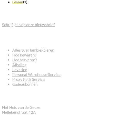
Glazen
(1)
BLIJF OP DE HOOGTE
Schrijf je in op onze nieuwsbrief
VEELGESTELDE VRAGEN
Alles over lambiekbieren
Hoe bewaren?
Hoe serveren?
Afhaling
Levering
Personal Warehouse Service
Proxy Pack Service
Cadeaubonnen
CONTACT
Het Huis van de Geuze
Nellekenstraat 42A