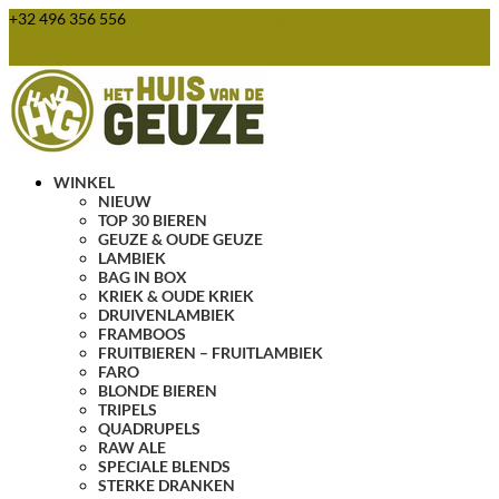
+32 496 356 556
webshop@huisvandegeuze.be
0 items
WINKEL
NIEUW
TOP 30 BIEREN
GEUZE & OUDE GEUZE
LAMBIEK
BAG IN BOX
KRIEK & OUDE KRIEK
DRUIVENLAMBIEK
FRAMBOOS
FRUITBIEREN – FRUITLAMBIEK
FARO
BLONDE BIEREN
TRIPELS
QUADRUPELS
RAW ALE
SPECIALE BLENDS
STERKE DRANKEN