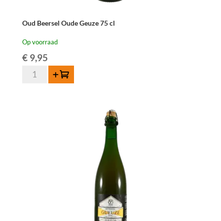
Oud Beersel Oude Geuze 75 cl
Op voorraad
€
9,95
Oud
Toevoegen
Beersel
Oude
Geuze
75
cl
aantal