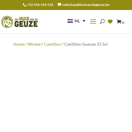
+32 496 356 556
webshop@huisvandegeuze.be
Zoeken
naar:
NL
(0)
Home
/
Winkel
/
Cantillon
/ Cantillon Gueuze 37,5cl