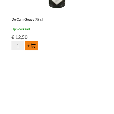
De Cam Geuze 75 cl
Op voorraad
€
12,50
De
Toevoegen
Cam
Geuze
75
cl
aantal