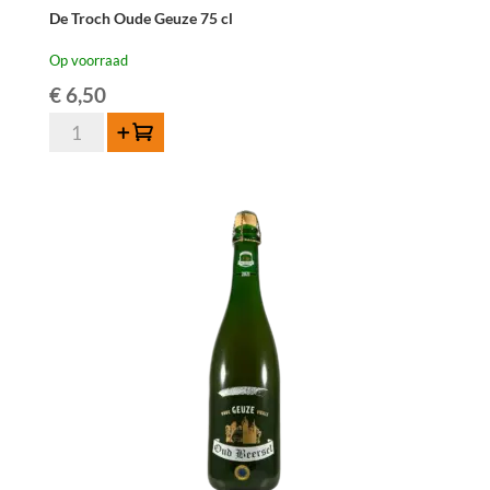
De Troch Oude Geuze 75 cl
Op voorraad
€
6,50
De
Toevoegen
Troch
Oude
Geuze
75
cl
aantal