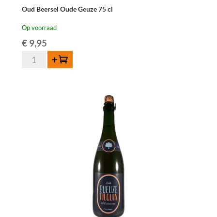
Oud Beersel Oude Geuze 75 cl
Op voorraad
€
9,95
Oud
Toevoegen
Beersel
Oude
Geuze
75
cl
aantal