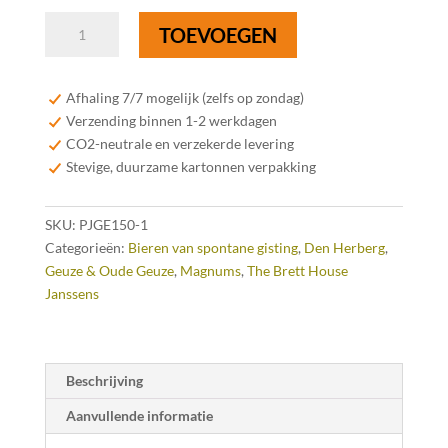
Pajottinga
TOEVOEGEN
Oude
Gueuze
Magnum
Afhaling 7/7 mogelijk (zelfs op zondag)
150
Verzending binnen 1-2 werkdagen
cl
CO2-neutrale en verzekerde levering
-
Stevige, duurzame kartonnen verpakking
LIMITED
EDITION
SKU:
PJGE150-1
aantal
Categorieën:
Bieren van spontane gisting
,
Den Herberg
,
Geuze & Oude Geuze
,
Magnums
,
The Brett House
Janssens
Beschrijving
Aanvullende informatie