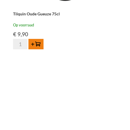
Tilquin Oude Gueuze 75cl
Op voorraad
€
9,90
Tilquin
Toevoegen
Oude
Gueuze
75cl
aantal