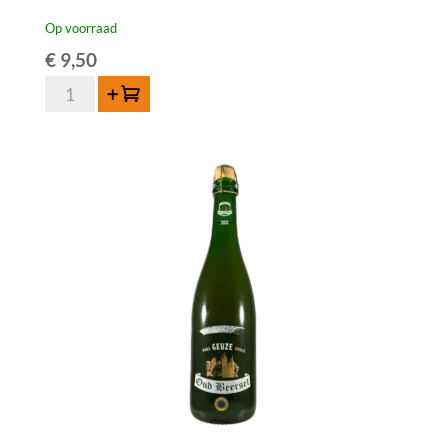
Op voorraad
€
9,50
Hanssens
Toevoegen
Oude
Geuze
75
cl
aantal