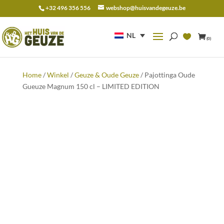
+32 496 356 556
webshop@huisvandegeuze.be
Zoeken
naar:
NL
(0)
Home
/
Winkel
/
Geuze & Oude Geuze
/ Pajottinga Oude
Gueuze Magnum 150 cl – LIMITED EDITION