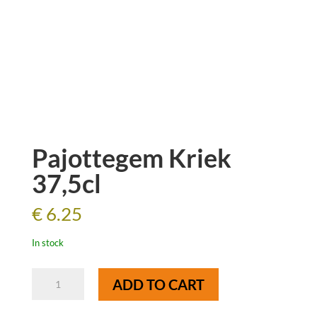
Pajottegem Kriek
37,5cl
€
6.25
In stock
Pajottegem
ADD TO CART
Kriek
37,5cl