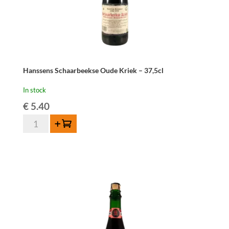
Hanssens Schaarbeekse Oude Kriek – 37,5cl
In stock
€
5.40
Hanssens
Add to cart
Schaarbeekse
Oude
Kriek
-
37,5cl
quantity