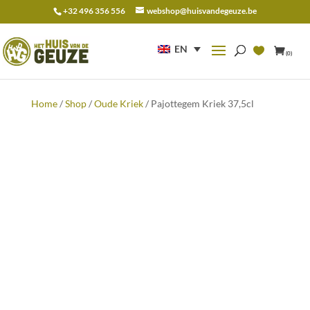
+32 496 356 556
webshop@huisvandegeuze.be
Search
for:
EN
(0)
Home
/
Shop
/
Oude Kriek
/ Pajottegem Kriek 37,5cl