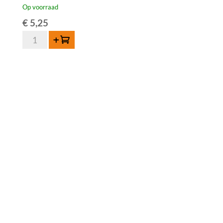
Op voorraad
€
5,25
Lambiek
Toevoegen
Fabriek
Muscar-
Elle
37,5cl
aantal