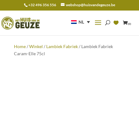
+32 496 356 556
webshop@huisvandegeuze.be
Zoeken
naar:
NL
(0)
Home
/
Winkel
/
Lambiek Fabriek
/ Lambiek Fabriek
Caram-Elle 75cl